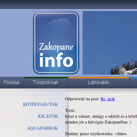
Odpowiedź na post:
Re: árak
KÖTÉLVASUTAK
Treść:
KILÁTÓK
köszi a választ, amúgy a siklóét és a köté
minden jót a hétvégén Zakopanéban :)
AQUAPARKOK
Dodany przez użytkownika: ~János