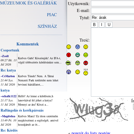
MÚZEUMOK ÉS GALÉRIÁK
Użytkownik:
E-mail:
PIAC
Tytuł:
SZÍNHÁZ
Treść:
Kommentek
Csoportunk
~Zsolt
Kedves Gabi! Köszönjük! Az IFA-t,
09:27 Hé, 13
végül többszörös kérdésünkre sem...
Júl 2026
Re: kutya
~CsMarton
Kedves Tünde! Nem. A Tátrai
21:44 Szo,
Nemzeti Park területére nem lehet
11 Júl 2026
bevinni háziállatot,...
kutya
~schalk1122
Helló! Az lenne a kérdésem,h
Í
21:17 Szo,
lanovkával fel jöhet a kutya?
11 Júl 2026
Mennyi az ára? Köszi a...
Raftingolás és kerékpározás
~Magdolna
Kedves Marci! Ez úton szeretném
13:49 Pé, 10
megköszönni a segítségét, amivel
Júl 2026
hozzájárult az öt...
Re: Kérdés
«
powrót do listy postów