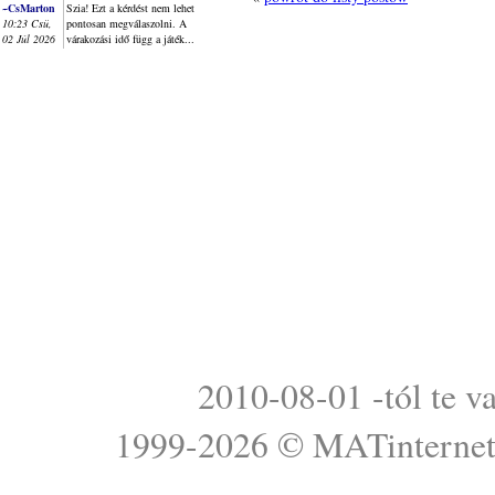
~CsMarton
Szia! Ezt a kérdést nem lehet
10:23 Csü,
pontosan megválaszolni. A
02 Júl 2026
várakozási idő függ a játék...
2010-08-01 -tól te v
1999-2026 ©
MATinterne