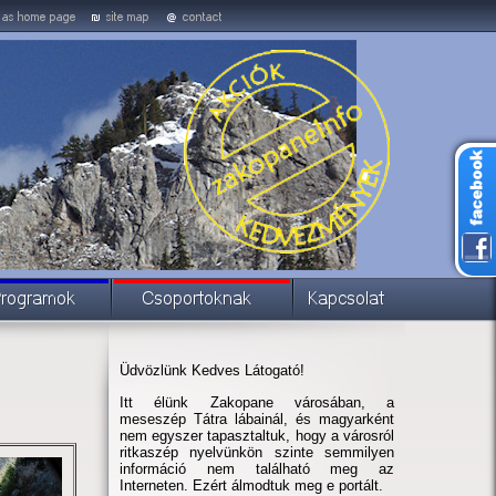
Üdvözlünk Kedves Látogató!
Itt élünk Zakopane városában, a
meseszép Tátra lábainál, és magyarként
nem egyszer tapasztaltuk, hogy a városról
ritkaszép nyelvünkön szinte semmilyen
információ nem található meg az
Interneten. Ezért álmodtuk meg e portált.