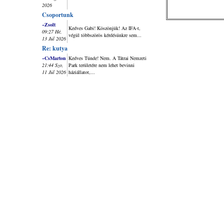
2026
Csoportunk
~Zsolt
Kedves Gabi! Köszönjük! Az IFA-t,
09:27 Hé,
végül többszörös kérdésünkre sem...
13 Júl 2026
Re: kutya
~CsMarton
Kedves Tünde! Nem. A Tátrai Nemzeti
21:44 Szo,
Park területére nem lehet bevinni
11 Júl 2026
háziállatot,...