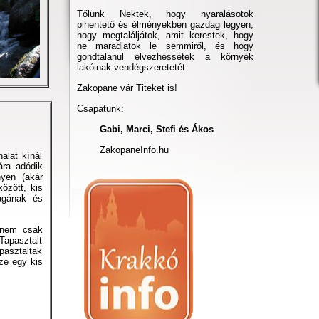
Tőlünk Nektek, hogy nyaralásotok
pihentető és élményekben gazdag legyen,
hogy megtaláljátok, amit kerestek, hogy
ne maradjatok le semmiről, és hogy
gondtalanul élvezhessétek a környék
lakóinak vendégszeretetét.
Zakopane vár Titeket is!
Csapatunk:
Gabi, Marci, Stefi és Ákos
ZakopaneInfo.hu
alat kínál
ára adódik
nyen (akár
özött, kis
magának és
 nem csak
Tapasztalt
pasztaltak
ze egy kis