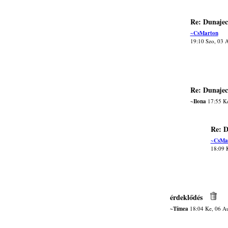
Re: Dunajec
~CsMarton
19:10 Szo, 03 
Re: Dunajec
~Ilona
17:55 Ke
Re: D
~CsMa
18:09 
érdeklődés
~Tímea
18:04 Ke, 06 A