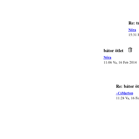
Re: t
Nóra
15:31 
bátor ötlet
Nóra
11:06 Va, 16 Feb 2014
Re: bátor öt
~CsMarton
11:28 Va, 16 F