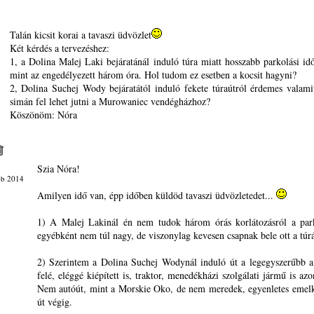
Talán kicsit korai a tavaszi üdvözlet
Két kérdés a tervezéshez:
1, a Dolina Malej Laki bejáratánál induló túra miatt hosszabb parkolási id
mint az engedélyezett három óra. Hol tudom ez esetben a kocsit hagyni?
2, Dolina Suchej Wody bejáratától induló fekete túraútról érdemes valami
simán fel lehet jutni a Murowaniec vendégházhoz?
Köszönöm: Nóra
Szia Nóra!
eb 2014
Amilyen idő van, épp időben küldöd tavaszi üdvözletedet...
1) A Malej Lakinál én nem tudok három órás korlátozásról a par
egyébként nem túl nagy, de viszonylag kevesen csapnak bele ott a túrá
2) Szerintem a Dolina Suchej Wodynál induló út a legegyszerűbb 
felé, eléggé kiépített is, traktor, menedékházi szolgálati jármű is az
Nem autóút, mint a Morskie Oko, de nem meredek, egyenletes emelk
út végig.