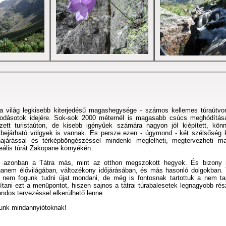
a világ legkisebb kiterjedésű magashegysége - számos kellemes túraútvon
zkodásotok idejére. Sok-sok 2000 méternél is magasabb csúcs meghódítás
lzett turistaúton, de kisebb igényűek számára nagyon jól kiépített, kön
) bejárható völgyek is vannak. És persze ezen - úgymond - két szélsőség k
ánajárással és térképböngészéssel mindenki meglelheti, megtervezheti 
eális túrát Zakopane környékén.
 azonban a Tátra más, mint az otthon megszokott hegyek. És bizony
nem élővilágában, változékony időjárásában, és más hasonló dolgokban. 
 nem fogunk tudni újat mondani, de még is fontosnak tartottuk a nem ta
tani ezt a menüpontot, hiszen sajnos a tátrai túrabalesetek legnagyobb rés
ondos tervezéssel elkerülhető lenne.
nunk mindannyiótoknak!