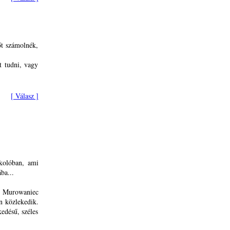
őt számolnék,
t tudni, vagy
[ Válasz ]
kolóban, ami
ba...
a Murowaniec
on közlekedik.
edésű, széles