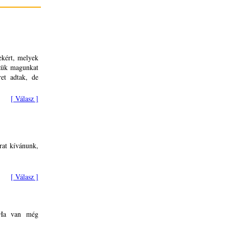
gekért, melyek
zzük magunkat
ret adtak, de
[ Válasz ]
rat kívánunk,
[ Válasz ]
z.Ha van még