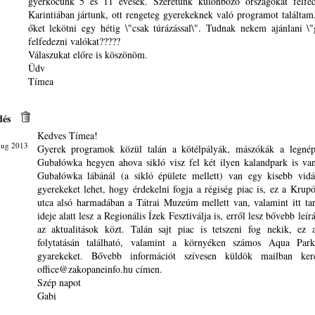
gyerkőcünk 5 és 11 évesek. Szeretünk különböző országokat felfed
Karintiában jártunk, ott rengeteg gyerekeknek való programot talált
őket lekötni egy hétig \"csak túrázással\". Tudnak nekem ajánlani \"
felfedezni valókat?????
Válaszukat előre is köszönöm.
Üdv
Tímea
dés
Kedves Tímea!
Aug 2013
Gyerek programok közül talán a kötélpályák, mászókák a legnép
Gubałówka hegyen ahova sikló visz fel két ilyen kalandpark is va
Gubałówka lábánál (a sikló épülete mellett) van egy kisebb vid
gyerekeket lehet, hogy érdekelni fogja a régiség piac is, ez a Krupó
utca alsó harmadában a Tátrai Muzeúm mellett van, valamint itt ta
ideje alatt lesz a Regionális Ízek Fesztiválja is, erről lesz bővebb leír
az aktualitások közt. Talán sajt piac is tetszeni fog nekik, ez 
folytatásán található, valamint a környéken számos Aqua Par
gyarekeket. Bővebb információt szívesen küldök mailban ke
office@zakopaneinfo.hu címen.
Szép napot
Gabi