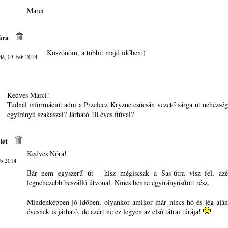
Marci
úra
Köszönöm, a többit majd időben:)
Hé, 03 Feb 2014
Kedves Marci!
Tudnál információt adni a Przelecz Kryzne csúcsán vezető sárga út nehézsé
egyirányú szakaszai? Járható 10 éves fiúval?
let
Kedves Nóra!
eb 2014
Bár nem egyszerű út - hisz mégiscsak a Sas-útra visz fel, az
legnehezebb beszálló útvonal. Nincs benne egyirányúsított rész.
Mindenképpen jó időben, olyankor amikor már nincs hó és jég ajá
évesnek is járható, de azért ne ez legyen az első tátrai túrája!