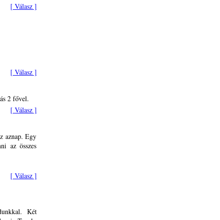
[ Válasz ]
[ Válasz ]
ás 2 fővel.
[ Válasz ]
sz aznap. Egy
nni az összes
[ Válasz ]
dunkkal. Két