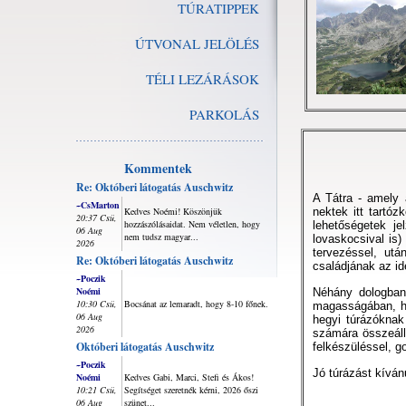
TÚRATIPPEK
ÚTVONAL JELÖLÉS
TÉLI LEZÁRÁSOK
PARKOLÁS
Kommentek
Re: Októberi látogatás Auschwitz
A Tátra - amely 
~CsMarton
Kedves Noémi! Köszönjük
nektek itt tartó
20:37 Csü,
hozzászólásaidat. Nem véletlen, hogy
lehetőségetek je
06 Aug
nem tudsz magyar...
lovaskocsival is
2026
tervezéssel, ut
Re: Októberi látogatás Auschwitz
családjának az id
~Poczik
Noémi
Néhány dologban
10:30 Csü,
Bocsánat az lemaradt, hogy 8-10 főnek.
magasságában, ha
06 Aug
hegyi túrázóknak
2026
számára összeállí
Októberi látogatás Auschwitz
felkészüléssel, g
~Poczik
Jó túrázást kívá
Noémi
Kedves Gabi, Marci, Stefi és Ákos!
10:21 Csü,
Segítséget szeretnék kérni, 2026 őszi
06 Aug
szünet...