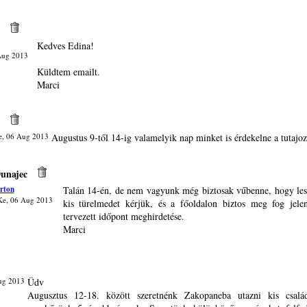
Kedves Edina!
Aug 2013
Küldtem emailt.
Marci
, 06 Aug 2013
Augustus 9-től 14-ig valamelyik nap minket is érdekelne a tutajoz
unajec
rton
Talán 14-én, de nem vagyunk még biztosak vűbenne, hogy le
Ke, 06 Aug 2013
kis türelmedet kérjük, és a főoldalon biztos meg fog jele
tervezett időpont meghirdetése.
Marci
ug 2013
Üdv
Augusztus 12-18. között szeretnénk Zakopaneba utazni kis csalá