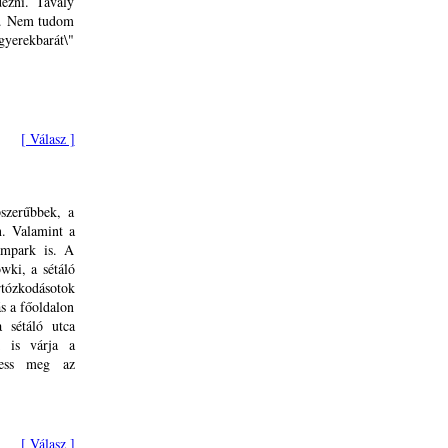
ezni. Tavaly
am. Nem tudom
gyerekbarát\"
[ Válasz ]
szerűbbek, a
n. Valamint a
ámpark is. A
wki, a sétáló
rtózkodásotok
ás a főoldalon
a sétáló utca
k is várja a
ress meg az
[ Válasz ]