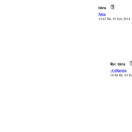
túra
Nóra
14:42 Hé, 03 Feb 2014
Re: túra
~CsMarton
14:48 Hé, 03 F