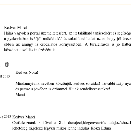
Kedves Marci
Hálás vagyok a portál üzemeltetéséért, az itt található tanácsokért és segítsé
a gyakorlatban is \"jól működtek\" és sokat lendítettek azon, hogy jól ére
ebben az amúgy is csodálatos környezetben. A túraleírások is jó hátte
köszönet a szállás intézéséért is.
t
Kedves Nóra!
úl 2013
Mindannyiunk nevében köszönjük kedves soraidat! További szép nya
és persze a jövőben is örömmel állunk rendelkezésetekre!
Marci
ug 2013
Kedves Marci!
Csatlakoznánk 3 fővel a 8-ai dunajeci,idegenvezetős tutajozásho
lehetőség rá,jelezd légyszi mikor lenne indulás!Köszi Edina