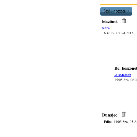
köszönet
Nóra
16:46 Pé, 05 Júl 2013
Re: köszöne
~CsMarton
15:05 Szo, 06 J
Dunajec
~Edina
14:05 Szo, 03 A