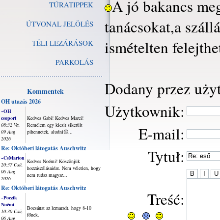
A jó bakancs meg 
TÚRATIPPEK
tanácsokat,a száll
ÚTVONAL JELÖLÉS
ismételten felejthe
TÉLI LEZÁRÁSOK
PARKOLÁS
Dodany przez uży
Kommentek
OH utazás 2026
Użytkownik:
~OH
csoport
Kedves Gabi! Kedves Marci!
08:32 Va,
Remélem egy kicsit sikerült
E-mail:
09 Aug
pihennetek, aludni😊...
2026
Re: Októberi látogatás Auschwitz
Tytuł:
~CsMarton
Kedves Noémi! Köszönjük
20:37 Csü,
hozzászólásaidat. Nem véletlen, hogy
06 Aug
nem tudsz magyar...
2026
Re: Októberi látogatás Auschwitz
Treść:
~Poczik
Noémi
Bocsánat az lemaradt, hogy 8-10
10:30 Csü,
főnek.
06 Aug