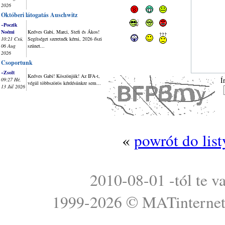
2026
Októberi látogatás Auschwitz
~Poczik
Noémi
Kedves Gabi, Marci, Stefi és Ákos!
10:21 Csü,
Segítséget szeretnék kérni, 2026 őszi
06 Aug
szünet...
2026
Csoportunk
~Zsolt
Kedves Gabi! Köszönjük! Az IFA-t,
Í
09:27 Hé,
végül többszörös kérdésünkre sem...
13 Júl 2026
«
powrót do lis
2010-08-01 -tól te v
1999-2026 ©
MATinterne