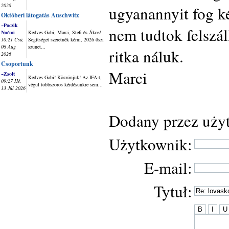
2026
ugyanannyit fog ké
Októberi látogatás Auschwitz
~Poczik
nem tudtok felszáll
Noémi
Kedves Gabi, Marci, Stefi és Ákos!
10:21 Csü,
Segítséget szeretnék kérni, 2026 őszi
06 Aug
szünet...
ritka náluk.
2026
Csoportunk
Marci
~Zsolt
Kedves Gabi! Köszönjük! Az IFA-t,
09:27 Hé,
végül többszörös kérdésünkre sem...
13 Júl 2026
Dodany przez uży
Użytkownik:
E-mail:
Tytuł: