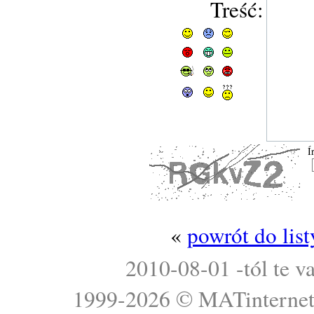
Treść:
Í
«
powrót do lis
2010-08-01 -tól te v
1999-2026 ©
MATinterne