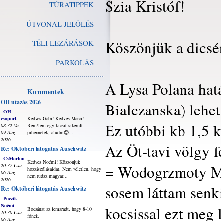
Szia Kristóf!
TÚRATIPPEK
ÚTVONAL JELÖLÉS
Köszönjük a dicsér
TÉLI LEZÁRÁSOK
PARKOLÁS
A Lysa Polana hatá
Kommentek
OH utazás 2026
Bialczanska) lehet
~OH
csoport
Kedves Gabi! Kedves Marci!
Ez utóbbi kb 1,5 k
08:32 Va,
Remélem egy kicsit sikerült
09 Aug
pihennetek, aludni😊...
2026
Az Öt-tavi völgy f
Re: Októberi látogatás Auschwitz
~CsMarton
Kedves Noémi! Köszönjük
= Wodogrzmoty Mick
20:37 Csü,
hozzászólásaidat. Nem véletlen, hogy
06 Aug
nem tudsz magyar...
2026
sosem láttam senkit
Re: Októberi látogatás Auschwitz
~Poczik
Noémi
kocsissal ezt meg
Bocsánat az lemaradt, hogy 8-10
10:30 Csü,
főnek.
06 Aug