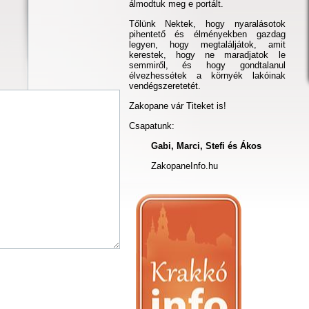
álmodtuk meg e portált.
Tőlünk Nektek, hogy nyaralásotok
pihentető és élményekben gazdag
legyen, hogy megtaláljátok, amit
kerestek, hogy ne maradjatok le
semmiről, és hogy gondtalanul
élvezhessétek a környék lakóinak
vendégszeretetét.
Zakopane vár Titeket is!
Csapatunk:
Gabi, Marci, Stefi és Ákos
ZakopaneInfo.hu