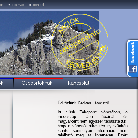
Üdvözlünk Kedves Látogató!
Itt élünk Zakopane városában, a
meseszép Tátra lábainál, és
magyarként nem egyszer tapasztaltuk,
hogy a városról ritkaszép nyelvünkön
szinte semmilyen információ nem
található meg az Interneten. Ezért