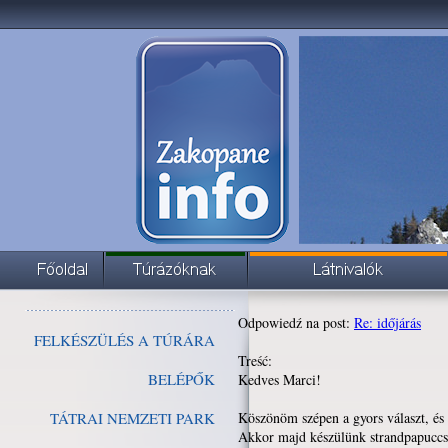
Odpowiedź na post:
Re: időjárás
FELKÉSZÜLÉS A TÚRÁRA
Treść:
BELÉPŐK
Kedves Marci!
TÁTRAI NEMZETI PARK
Köszönöm szépen a gyors választ, és 
Akkor majd készülünk strandpapuccsal