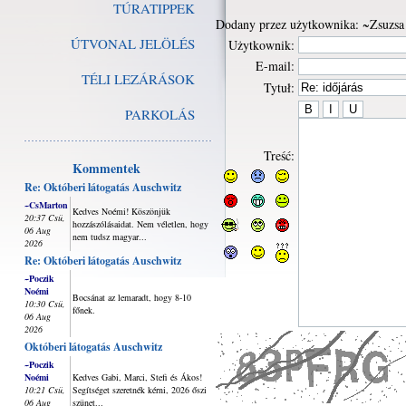
TÚRATIPPEK
Dodany przez użytkownika: ~Zsuzsa
ÚTVONAL JELÖLÉS
Użytkownik:
E-mail:
TÉLI LEZÁRÁSOK
Tytuł:
PARKOLÁS
Treść:
Kommentek
Re: Októberi látogatás Auschwitz
~CsMarton
Kedves Noémi! Köszönjük
20:37 Csü,
hozzászólásaidat. Nem véletlen, hogy
06 Aug
nem tudsz magyar...
2026
Re: Októberi látogatás Auschwitz
~Poczik
Noémi
Bocsánat az lemaradt, hogy 8-10
10:30 Csü,
főnek.
06 Aug
2026
Októberi látogatás Auschwitz
~Poczik
Noémi
Kedves Gabi, Marci, Stefi és Ákos!
10:21 Csü,
Segítséget szeretnék kérni, 2026 őszi
06 Aug
szünet...