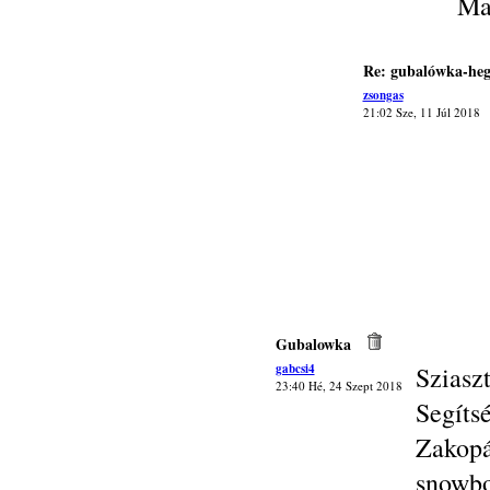
Ma
Re: gubalówka-heg
zsongas
21:02 Sze, 11 Júl 2018
Gubalowka
gabcsi4
Sziasz
23:40 Hé, 24 Szept 2018
Segít
Zakop
snowbo