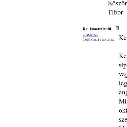
Köszön
Tibor
Re: Ismeretlenül
~CsMarton
Ke
22:02 Csü, 11 Jan 2018
Ke
sí
va
le
ang
Mi
ok
sz