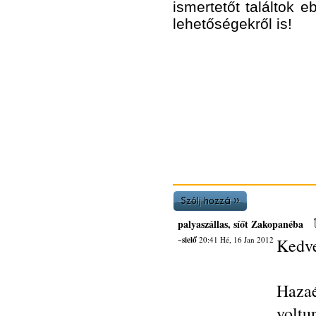
ismertetőt találtok
lehetőségekről is!
palyaszállas, síőt Zakopanéba
~sielő
20:41 Hé, 16 Jan 2012
Kedve
Hazaé
vol