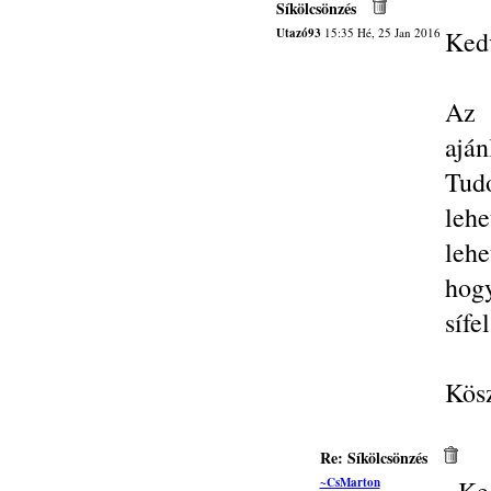
Síkölcsönzés
Utazó93
15:35 Hé, 25 Jan 2016
Kedv
Az 
ajá
Tudo
lehe
lehe
hog
sífe
Kösz
Re: Síkölcsönzés
~CsMarton