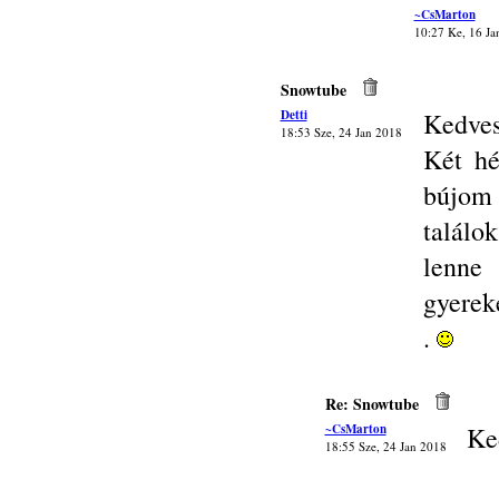
~CsMarton
10:27 Ke, 16 Ja
Snowtube
Detti
Kedves
18:53 Sze, 24 Jan 2018
Két h
bújom 
találo
lenne 
gyereke
.
Re: Snowtube
~CsMarton
Ke
18:55 Sze, 24 Jan 2018