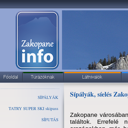
Sípályák, síelés Zak
SÍPÁLYÁK
TATRY SUPER SKI skipass
Zakopane városában 
SÍFUTÁS
találtok. Errefe