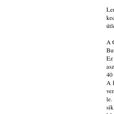
Le
ke
útl
A 
Bu
Ez 
as
40 
A 
ven
le
sik