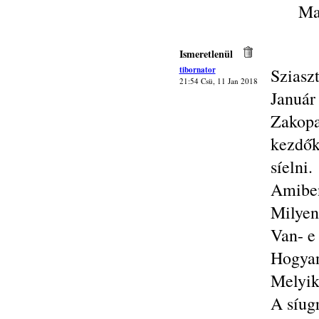
Ma
Ismeretlenül
tibornator
Sziasz
21:54 Csü, 11 Jan 2018
Januá
Zakop
kezdők
síelni.
Amiben
Milyen
Van- e
Hogyan 
Melyik
A síug