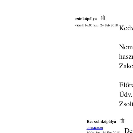
szánkópálya
~Zsolt
16:05 Szo, 24 Feb 2018
Kedv
Nem 
has
Zako
Előr
Üdv.
Zsol
Re: szánkópálya
~CsMarton
De.
19:24 Szo, 24 Feb 2018