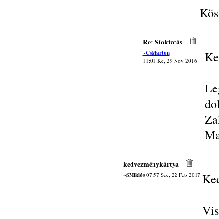
Kös
Re: Síoktatás
~CsMarton
Ke
11:01 Ke, 29 Nov 2016
Le
do
Za
Ma
kedvezménykártya
~SMiklós
07:57 Sze, 22 Feb 2017
Ked
Vis