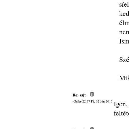
sí
ke
élm
nem
Ism
Szé
Mik
Re: sajt
~Zsike
22:37 Pé, 02 Jún 2017
Igen
felté