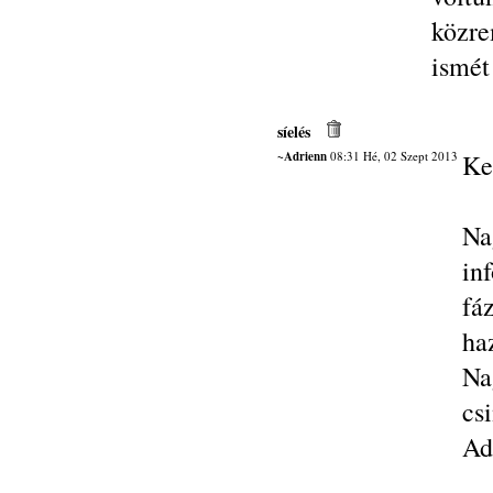
közre
ismét
síelés
~Adrienn
08:31 Hé, 02 Szept 2013
Ke
Na
in
fá
ha
Na
csi
Ad