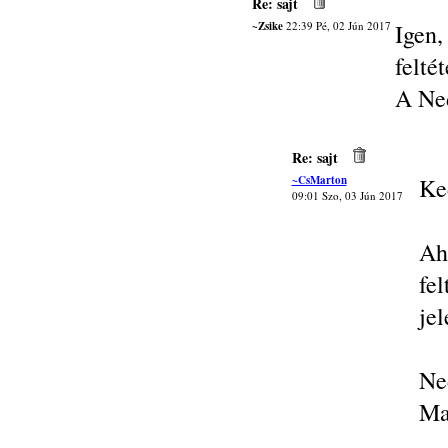
Re: sajt
~Zsike
22:39 Pé, 02 Jún 2017
Igen
felté
A Ned
Re: sajt
~CsMarton
Ke
09:01 Szo, 03 Jún 2017
Ah
fe
je
Ne
Ma