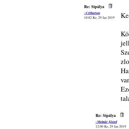
Re: Sípálya
~CsMarton
Ke
10:02 Ke, 29 Jan 2019
Kö
je
Sz
zlo
Ha
va
Ez
tal
Re: Sípálya
~Molnár József
12:00 Ke, 29 Jan 2019