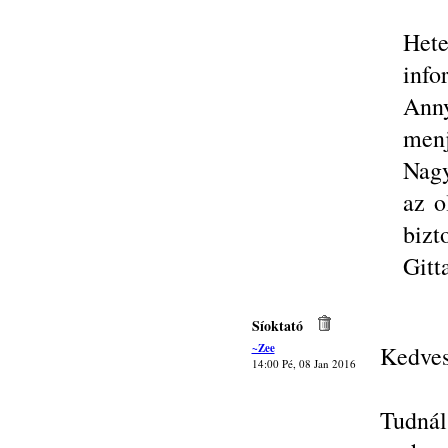
Het
info
Anny
menj
Nagy
az o
bizt
Gitt
Síoktató
~Zee
Kedves
14:00 Pé, 08 Jan 2016
Tudnál