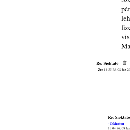
pé
leh
fi
vi
Ma
Re: Síoktató
~Zee
14:55 Pé, 08 Jan 2
Re: Síoktató
~CsMarton
15:04 Pé, 08 Ja