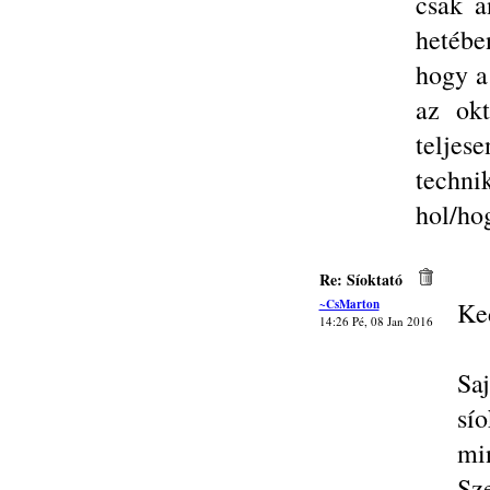
csak a
hetéb
hogy a
az ok
telje
techni
hol/ho
Re: Síoktató
~CsMarton
Ke
14:26 Pé, 08 Jan 2016
Sa
sío
min
Sz