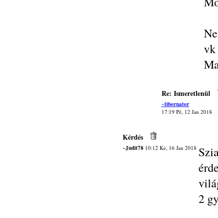
Mo
Ne
vk
Ma
Re: Ismeretlenül
~tibornator
17:19 Pé, 12 Jan 2018
Kérdés
~Judit78
10:12 Ke, 16 Jan 2018
Sz
érd
vil
2 g