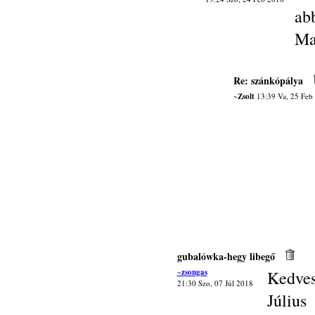
abb
Ma
Re: szánkópálya
~Zsolt
13:39 Va, 25 Feb
gubalówka-hegy libegő
~zsongas
Kedves
21:30 Szo, 07 Júl 2018
Júliu