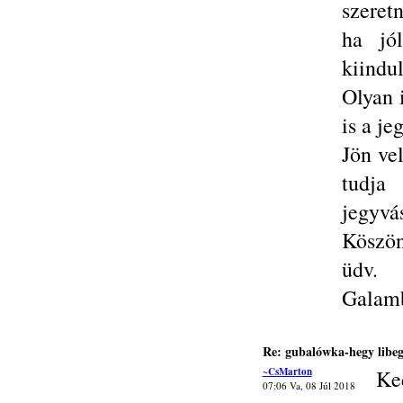
szeret
ha jól
kiindul
Olyan 
is a je
Jön ve
tudja
jegyvá
Köszön
üdv.
Galamb
Re: gubalówka-hegy libe
~CsMarton
Ke
07:06 Va, 08 Júl 2018