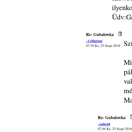
ilyenk
Üdv:G
Re: Gubalowka
~CsMarton
Sz
07:30 Ke, 25 Szept 2018
Mi
pá
va
mé
Ma
Re: Gubalowka
~gabcsi4
07:46 Ke, 25 Szept 2018