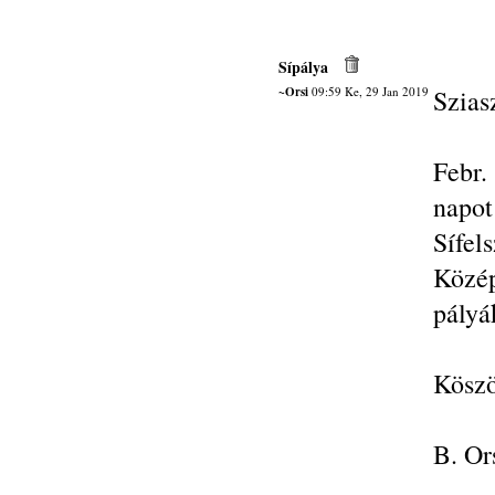
Sípálya
~Orsi
09:59 Ke, 29 Jan 2019
Szias
Febr.
napot
Sífel
Közé
pályá
Köszö
B. Or