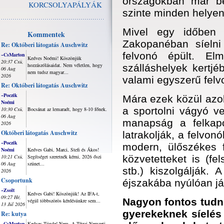
országokban már be
KORCSOLYAPÁLYÁK
szinte minden helyen 
Mivel egy időben 
Kommentek
Zakopanéban síelni
Re: Októberi látogatás Auschwitz
felvonó épült. El
~CsMarton
Kedves Noémi! Köszönjük
20:37 Csü,
hozzászólásaidat. Nem véletlen, hogy
szálláshelyek kertjéb
06 Aug
nem tudsz magyar...
2026
valami egyszerű felv
Re: Októberi látogatás Auschwitz
~Poczik
Mára ezek közül azok
Noémi
a sportolni vágyó v
10:30 Csü,
Bocsánat az lemaradt, hogy 8-10 főnek.
06 Aug
manapság a felkapo
2026
Októberi látogatás Auschwitz
latrakolják, a felvon
~Poczik
modern, ülőszékes f
Noémi
Kedves Gabi, Marci, Stefi és Ákos!
10:21 Csü,
Segítséget szeretnék kérni, 2026 őszi
közvetetteket is (fe
06 Aug
szünet...
stb.) kiszolgálják. 
2026
Csoportunk
éjszakába nyúlóan jár
~Zsolt
Kedves Gabi! Köszönjük! Az IFA-t,
09:27 Hé,
Nagyon fontos tudni
végül többszörös kérdésünkre sem...
13 Júl 2026
gyerekeknek síelés
Re: kutya
~CsMarton
Kedves Tünde! Nem. A Tátrai Nemzeti