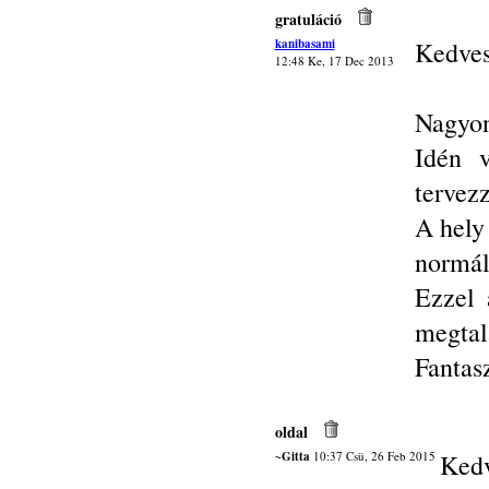
gratuláció
kanibasami
Kedves
12:48 Ke, 17 Dec 2013
Nagyon
Idén v
tervez
A hely
normál
Ezzel 
megtal
Fantas
oldal
~Gitta
10:37 Csü, 26 Feb 2015
Kedv