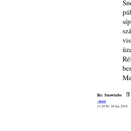
Sn
pá
sí
sz
vi
üz
Ré
be
Ma
Re: Snowtube
~Detti
11:20 Pé, 26 Jan 2018