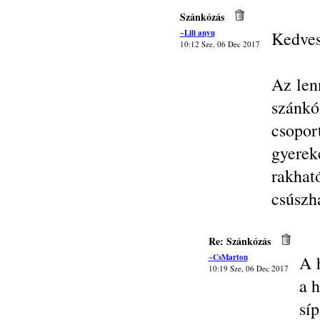
Szánkózás
~Lili anyu
Kedves
10:12 Sze, 06 Dec 2017
Az len
szánk
csopo
gyerek
rakhat
csúszh
Re: Szánkózás
~CsMarton
A h
10:19 Sze, 06 Dec 2017
a h
sí