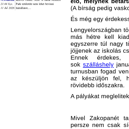
elő, melynek betart
21:44 Szo,
Park területére nem lehet bevinni
(A bírság pedig vasko
11 Júl 2026
háziállatot,...
És még egy érdekess
Lengyelországban tö
más hétre kell kia
egyszerre túl nagy t
jöjjenek az iskolás cs
Ennek érdekes, 
sok
szálláshely
januá
turnusban fogad ven
az készüljön fel, 
rövidebb időszakra.
A pályákat meglelitek 
Mivel Zakopanét tar
persze nem csak síe