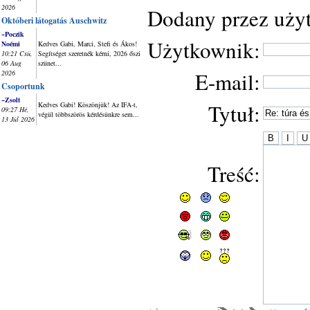
2026
Dodany przez uży
Októberi látogatás Auschwitz
~Poczik
Użytkownik:
Noémi
Kedves Gabi, Marci, Stefi és Ákos!
10:21 Csü,
Segítséget szeretnék kérni, 2026 őszi
06 Aug
szünet...
E-mail:
2026
Csoportunk
~Zsolt
Tytuł:
Kedves Gabi! Köszönjük! Az IFA-t,
09:27 Hé,
végül többszörös kérdésünkre sem...
13 Júl 2026
Treść: