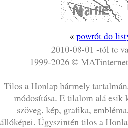
Í
«
powrót do lis
2010-08-01 -tól te v
1999-2026 ©
MATinterne
Tilos a Honlap bármely tartalmána
módosítása. E tilalom alá esik
szöveg, kép, grafika, embléma
állóképei. Úgyszintén tilos a Honl