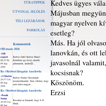
Kedves ügyes vála
TÚRATIPPEK
Májusban megyünk
ÚTVONAL JELÖLÉS
magyar nyelven kív
TÉLI LEZÁRÁSOK
PARKOLÁS
esetleg?
Más. Ha jól olvaso
Kommentek
OH utazás 2026
lanovkán, és ott l
~OH
csoport
Kedves Gabi! Kedves Marci!
javasolnál valami
08:32 Va,
Remélem egy kicsit sikerült
09 Aug
pihennetek, aludni😊...
2026
kocsisnak?
Re: Októberi látogatás Auschwitz
~CsMarton
Kedves Noémi! Köszönjük
Köszönöm.
20:37 Csü,
hozzászólásaidat. Nem véletlen, hogy
06 Aug
nem tudsz magyar...
2026
Erzsi
Re: Októberi látogatás Auschwitz
~Poczik
Noémi
Bocsánat az lemaradt, hogy 8-10
10:30 Csü,
főnek.
06 Aug