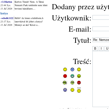
~CsMarton
Kedves Tünde! Nem. A Tátrai
Dodany przez uży
21:44 Szo,
Nemzeti Park területére nem lehet
11 Júl 2026
bevinni háziállatot,...
kutya
Użytkownik:
~schalk1122
Helló! Az lenne a kérdésem,h
21:17 Szo,
lanovkával fel jöhet a kutya?
11 Júl 2026
Mennyi az ára? Köszi a...
E-mail:
Tytuł:
Treść: