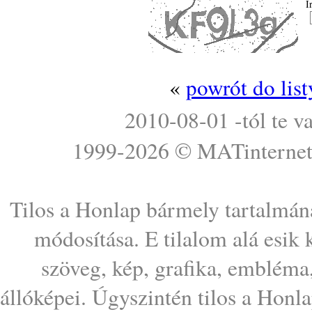
Í
«
powrót do lis
2010-08-01 -tól te v
1999-2026 ©
MATinterne
Tilos a Honlap bármely tartalmána
módosítása. E tilalom alá esik
szöveg, kép, grafika, embléma
állóképei. Úgyszintén tilos a Honl