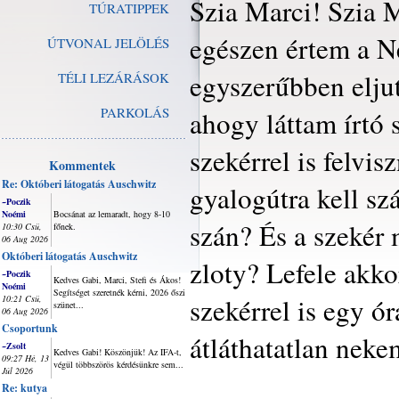
Szia Marci! Szia
TÚRATIPPEK
egészen értem a N
ÚTVONAL JELÖLÉS
egyszerűbben eljut
TÉLI LEZÁRÁSOK
PARKOLÁS
ahogy láttam írtó 
szekérrel is felvi
Kommentek
Re: Októberi látogatás Auschwitz
gyalogútra kell s
~Poczik
Noémi
Bocsánat az lemaradt, hogy 8-10
szán? És a szekér m
10:30 Csü,
főnek.
06 Aug 2026
Októberi látogatás Auschwitz
zloty? Lefele akko
~Poczik
Kedves Gabi, Marci, Stefi és Ákos!
Noémi
Segítséget szeretnék kérni, 2026 őszi
szekérrel is egy ór
10:21 Csü,
szünet...
06 Aug 2026
Csoportunk
átláthatatlan neke
~Zsolt
Kedves Gabi! Köszönjük! Az IFA-t,
09:27 Hé, 13
végül többszörös kérdésünkre sem...
Júl 2026
Re: kutya