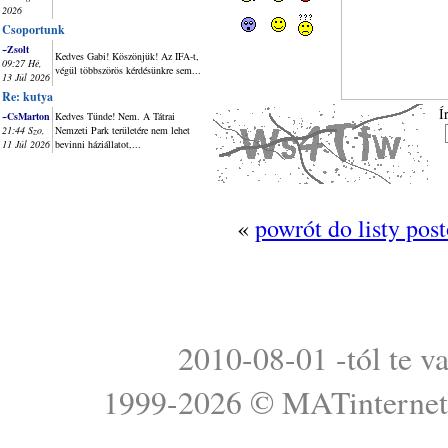
2026
Csoportunk
~Zsolt
Kedves Gabi! Köszönjük! Az IFA-t,
09:27 Hé,
végül többszörös kérdésünkre sem...
13 Júl 2026
Re: kutya
Í
~CsMarton
Kedves Tünde! Nem. A Tátrai
21:44 Szo,
Nemzeti Park területére nem lehet
11 Júl 2026
bevinni háziállatot,...
«
powrót do listy pos
2010-08-01 -tól te v
1999-2026 ©
MATinterne