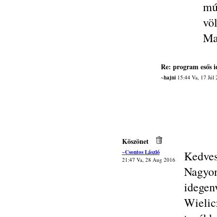
mú
vö
Ma
Re: program esős 
~hajni
15:44 Va, 17 Júl
Köszönet
~Csontos László
Kedves
21:47 Va, 28 Aug 2016
Nagy
idegen
Wieli