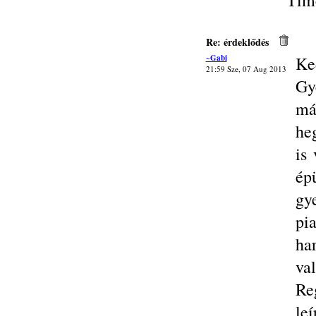
Tím
Re: érdeklődés
~Gabi
Ke
21:59 Sze, 07 Aug 2013
Gy
má
heg
is
ép
gye
pi
ha
va
Reg
le