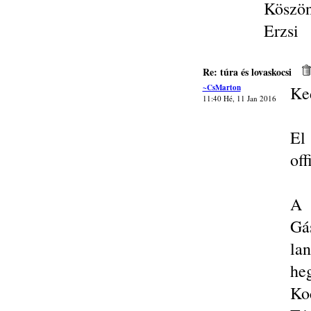
Köszö
Erzsi
Re: túra és lovaskocsi
~CsMarton
Ke
11:40 Hé, 11 Jan 2016
El
of
A 
Gá
lan
he
Ko