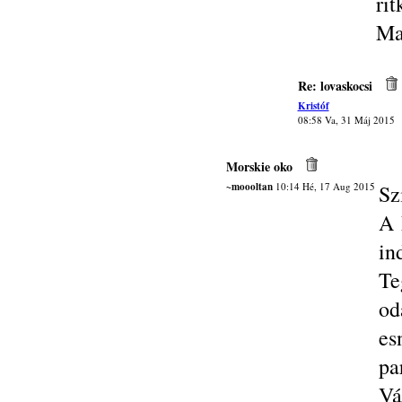
rit
Ma
Re: lovaskocsi
Kristóf
08:58 Va, 31 Máj 2015
Morskie oko
~moooltan
10:14 Hé, 17 Aug 2015
Sz
A 
in
Te
od
es
pa
Vá