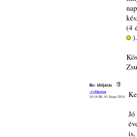
nap
kés
(4 
).
Kös
Zsu
Re: időjárás
~CsMarton
Ke
10:16 Hé, 01 Szept 2014
Jó
év
is