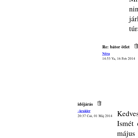
ni
já
tú
Re: bátor ötlet
Nóra
14:53 Va, 16 Feb 2014
időjárás
~krakler
Kedves
20:37 Csü, 01 Máj 2014
Ismét 
május 