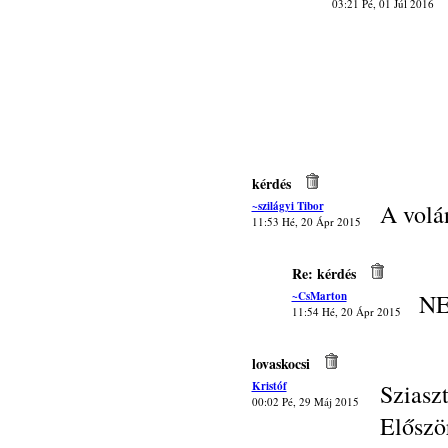
03:21 Pé, 01 Júl 2016
kérdés
~szilágyi Tibor
A volá
11:53 Hé, 20 Ápr 2015
Re: kérdés
~CsMarton
NE
11:54 Hé, 20 Ápr 2015
lovaskocsi
Kristóf
Sziasz
00:02 Pé, 29 Máj 2015
Előszö