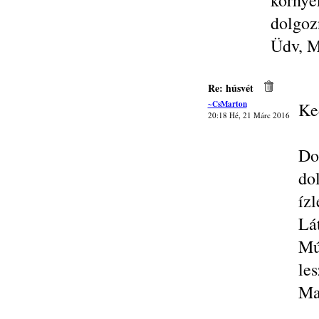
körny
dolgoz
Üdv, M
Re: húsvét
~CsMarton
Ke
20:18 Hé, 21 Márc 2016
Do
do
íz
Lá
Mú
le
Ma