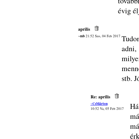
tovább
évig é
aprilis
~mb
21:52 Szo, 04 Feb 2017
Tudom
adni,
milye
menné
stb. 
Re: aprilis
~CsMárton
Há
10:52 Va, 05 Feb 2017
má
má
érk