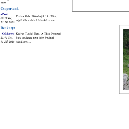
2026
Csoportunk
~Zsolt
Kedves Gabi! Köszönjük! Az IFA-t,
09:27 Hé,
végül többszörös kérdésünkre sem...
13 Júl 2026
Re: kutya
~CsMarton
Kedves Tünde! Nem. A Tátrai Nemzeti
21:44 Szo,
Park területére nem lehet bevinni
11 Júl 2026
háziállatot,...