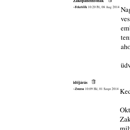
Zakopaneinfonak
~Feketéék
10:20 Pé, 08 Aug 2014
Na
ve
em
te
aho
üdv
időjárás
~Zsuzsa
10:09 Hé, 01 Szept 2014
Ked
Ok
Zak
mil