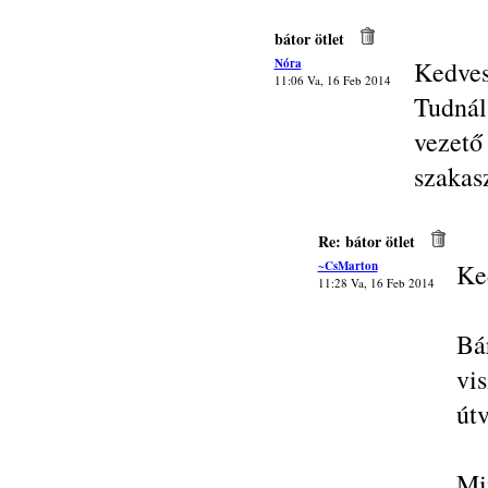
bátor ötlet
Nóra
Kedves
11:06 Va, 16 Feb 2014
Tudnál
vezető
szakasz
Re: bátor ötlet
~CsMarton
Ke
11:28 Va, 16 Feb 2014
Bá
vi
útv
Mi