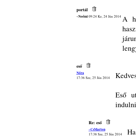
portál
~Noémi
09:24 Ke, 24 Jún 2014
A h
hasz
járu
leng
eső
Nóra
Kedves
17:36 Sze, 25 Jún 2014
Eső u
indulni
Re: eső
~CsMarton
Ha
17:38 Sze, 25 Jún 2014