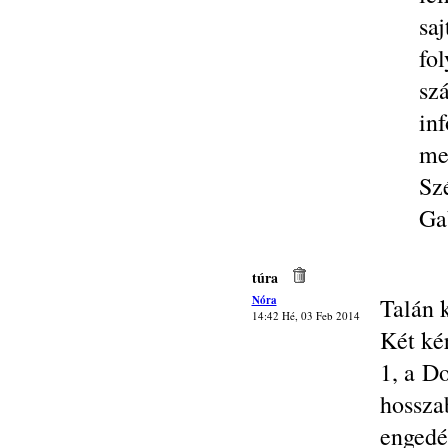
saj
fo
sz
in
me
Sz
Ga
túra
Nóra
Talán k
14:42 Hé, 03 Feb 2014
Két ké
1, a D
hossz
engedé