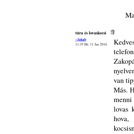
Ma
túra és lovaskocsi
~Jakab
Kedve
11:35 Hé, 11 Jan 2016
telef
Zakopá
nyelve
van tip
Más. H
menni 
lovas 
hova,
kocsis