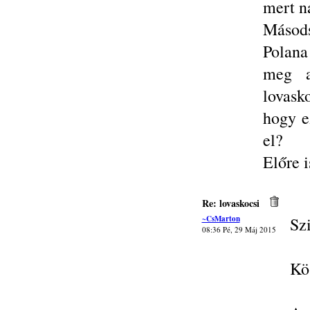
mert n
Másods
Polana
meg a
lovask
hogy e
el?
Előre i
Re: lovaskocsi
~CsMarton
Szi
08:36 Pé, 29 Máj 2015
Kös