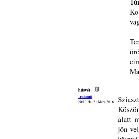
Tú
Ko
vag
Te
ör
cí
Ma
húsvét
~radomil
Sziasz
20:10 Hé, 21 Márc 2016
Köszön
alatt 
jön ve