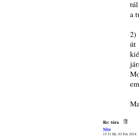
túl
a t
2)
út
ki
já
Mo
eme
Ma
Re: túra
Nóra
15:31 Hé, 03 Feb 2014