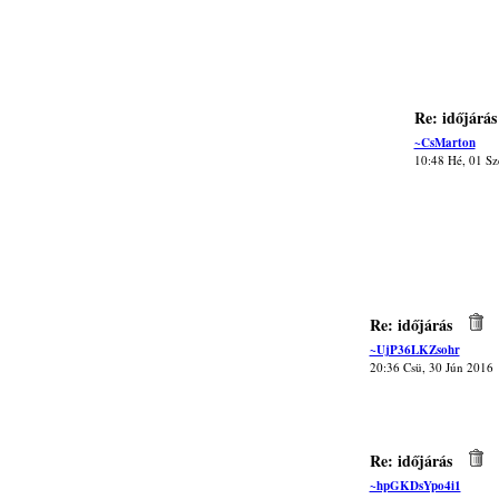
Re: időjárás
~CsMarton
10:48 Hé, 01 Sz
Re: időjárás
~UjP36LKZsohr
20:36 Csü, 30 Jún 2016
Re: időjárás
~hpGKDsYpo4i1