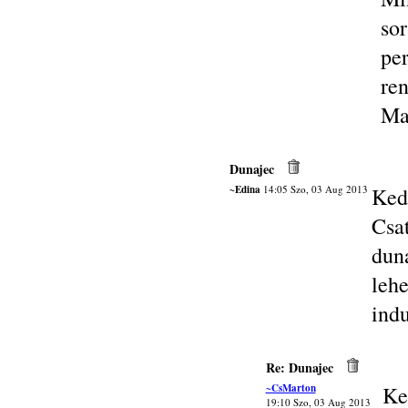
so
pe
ren
Ma
Dunajec
~Edina
14:05 Szo, 03 Aug 2013
Ked
Cs
dun
leh
ind
Re: Dunajec
~CsMarton
Ke
19:10 Szo, 03 Aug 2013