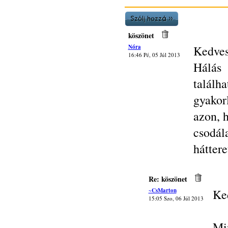
köszönet
Nóra
Kedves
16:46 Pé, 05 Júl 2013
Hálás 
találh
gyakorl
azon, 
csodál
háttere
Re: köszönet
~CsMarton
Ke
15:05 Szo, 06 Júl 2013
Mi