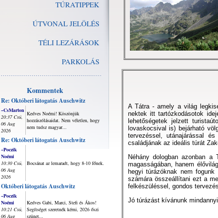
TÚRATIPPEK
ÚTVONAL JELÖLÉS
TÉLI LEZÁRÁSOK
PARKOLÁS
Kommentek
Re: Októberi látogatás Auschwitz
A Tátra - amely a világ legki
~CsMarton
Kedves Noémi! Köszönjük
nektek itt tartózkodásotok id
20:37 Csü,
hozzászólásaidat. Nem véletlen, hogy
lehetőségetek jelzett turista
06 Aug
nem tudsz magyar...
lovaskocsival is) bejárható vö
2026
tervezéssel, utánajárással é
Re: Októberi látogatás Auschwitz
családjának az ideális túrát Za
~Poczik
Noémi
Néhány dologban azonban a T
10:30 Csü,
Bocsánat az lemaradt, hogy 8-10 főnek.
magasságában, hanem élővilágá
06 Aug
hegyi túrázóknak nem fogunk t
2026
számára összeállítani ezt a me
Októberi látogatás Auschwitz
felkészüléssel, gondos tervezés
~Poczik
Jó túrázást kívánunk mindanny
Noémi
Kedves Gabi, Marci, Stefi és Ákos!
10:21 Csü,
Segítséget szeretnék kérni, 2026 őszi
06 Aug
szünet...