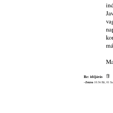
ind
Ja
va
na
ko
má
Ma
Re: időjárás
~Zsuzsa
10:36 Hé, 01 Sz