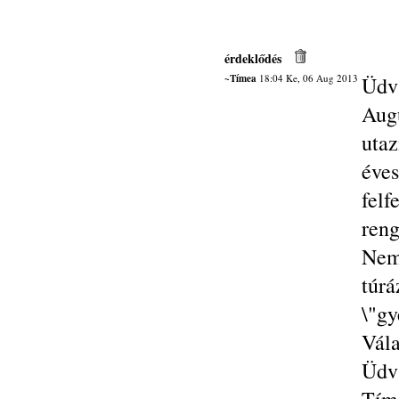
érdeklődés
~Tímea
18:04 Ke, 06 Aug 2013
Üdv
Aug
utaz
éve
fel
ren
Nem
túr
\"gy
Vála
Üdv