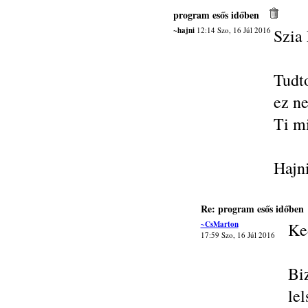
program esős időben
~hajni
12:14 Szo, 16 Júl 2016
Szia
Tudt
ez ne
Ti mi
Hajn
Re: program esős időben
~CsMarton
Ke
17:59 Szo, 16 Júl 2016
Bi
le