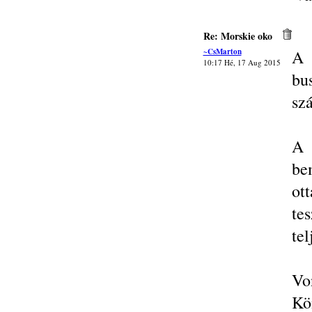
Re: Morskie oko
~CsMarton
A 
10:17 Hé, 17 Aug 2015
bu
szá
A 
be
ot
tes
tel
Vo
Kö