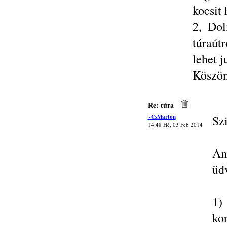
kocsit
2, Dol
túraút
lehet 
Köszö
Re: túra
~CsMarton
Sz
14:48 Hé, 03 Feb 2014
Am
üd
1)
ko