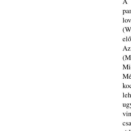
A 
pa
lo
(W
elő
Az
(M
Mic
Mé
ko
le
ug
vin
cs