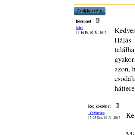
köszönet
Nóra
Kedves
16:46 Pé, 05 Júl 2013
Hálás 
találh
gyakorl
azon, 
csodál
háttere
Re: köszönet
~CsMarton
Ke
15:05 Szo, 06 Júl 2013
Mi