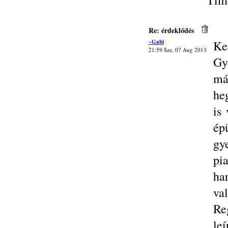
Tím
Re: érdeklődés
~Gabi
Ke
21:59 Sze, 07 Aug 2013
Gy
má
heg
is
ép
gye
pi
ha
va
Reg
le