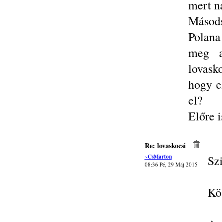
mert n
Másods
Polana
meg a
lovask
hogy e
el?
Előre i
Re: lovaskocsi
~CsMarton
Szi
08:36 Pé, 29 Máj 2015
Kös