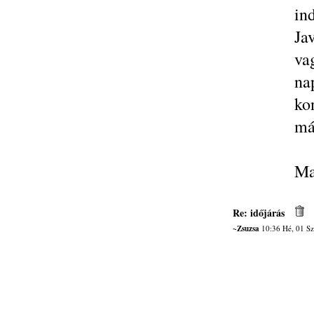
ind
Ja
va
na
ko
má
Ma
Re: időjárás
~Zsuzsa
10:36 Hé, 01 Sz