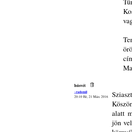
Tú
Ko
vag
Te
ör
cí
Ma
húsvét
~radomil
Sziasz
20:10 Hé, 21 Márc 2016
Köszön
alatt 
jön ve