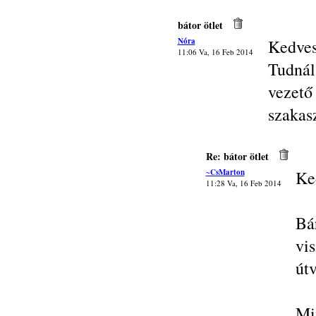
bátor ötlet
Nóra
Kedves
11:06 Va, 16 Feb 2014
Tudnál
vezető
szakasz
Re: bátor ötlet
~CsMarton
Ke
11:28 Va, 16 Feb 2014
Bá
vi
útv
Mi