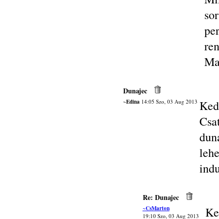
so
pe
ren
Ma
Dunajec
~Edina
14:05 Szo, 03 Aug 2013
Ked
Cs
dun
leh
ind
Re: Dunajec
~CsMarton
Ke
19:10 Szo, 03 Aug 2013