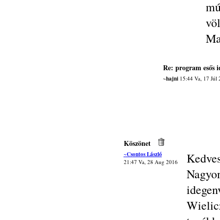
mú
vö
Ma
Re: program esős 
~hajni
15:44 Va, 17 Júl
Köszönet
~Csontos László
Kedves
21:47 Va, 28 Aug 2016
Nagy
idegen
Wieli