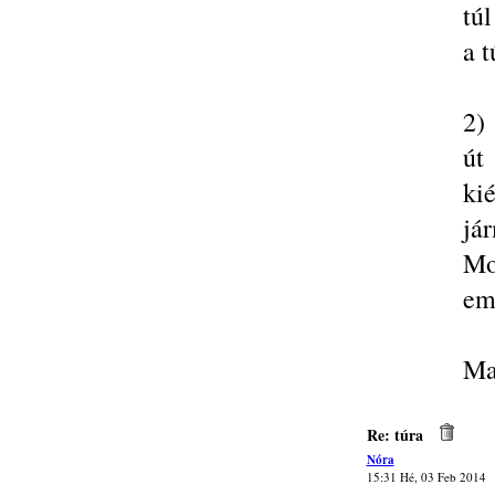
túl
a t
2)
út
ki
já
Mo
eme
Ma
Re: túra
Nóra
15:31 Hé, 03 Feb 2014