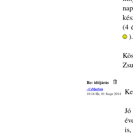
nap
kés
(4 
).
Kös
Zsu
Re: időjárás
~CsMarton
Ke
10:16 Hé, 01 Szept 2014
Jó
év
is