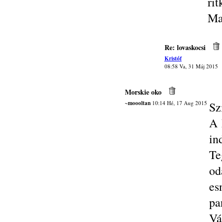
rit
Ma
Re: lovaskocsi
Kristóf
08:58 Va, 31 Máj 2015
Morskie oko
~moooltan
10:14 Hé, 17 Aug 2015
Sz
A 
in
Te
od
es
pa
Vá