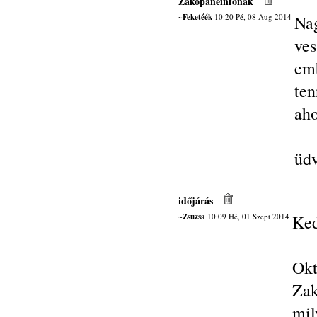
Zakopaneinfonak
~Feketéék
10:20 Pé, 08 Aug 2014
Na
ve
em
te
aho
üdv
időjárás
~Zsuzsa
10:09 Hé, 01 Szept 2014
Ked
Ok
Zak
mil