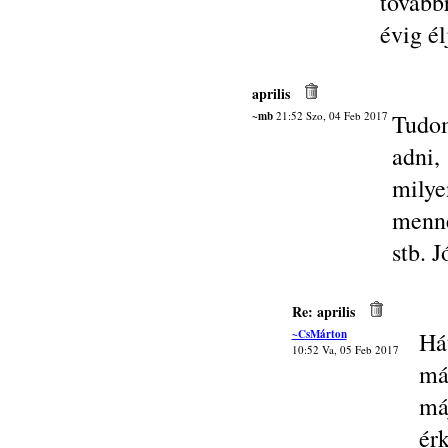
tovább
évig é
aprilis
~mb
21:52 Szo, 04 Feb 2017
Tudom
adni,
milye
menné
stb. 
Re: aprilis
~CsMárton
Há
10:52 Va, 05 Feb 2017
má
má
érk