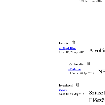
03:21 Pé, 01 Júl 2016
kérdés
~szilágyi Tibor
A volá
11:53 Hé, 20 Ápr 2015
Re: kérdés
~CsMarton
NE
11:54 Hé, 20 Ápr 2015
lovaskocsi
Kristóf
Sziasz
00:02 Pé, 29 Máj 2015
Előszö