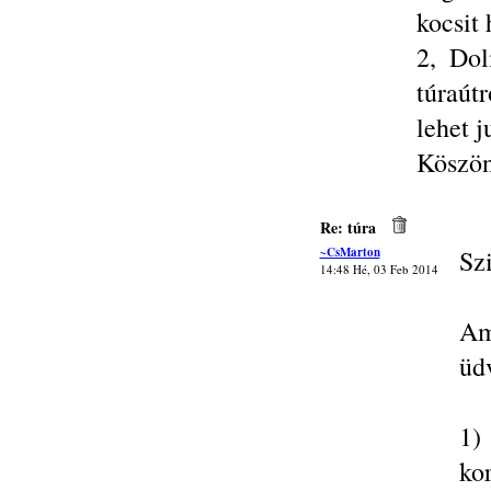
kocsit
2, Dol
túraút
lehet 
Köszö
Re: túra
~CsMarton
Sz
14:48 Hé, 03 Feb 2014
Am
üd
1)
ko