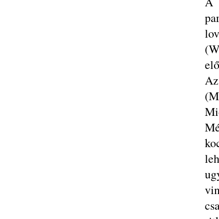
A 
pa
lo
(W
elő
Az
(M
Mic
Mé
ko
le
ug
vin
cs