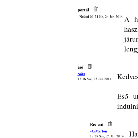
portál
~Noémi
09:24 Ke, 24 Jún 2014
A h
hasz
járu
leng
eső
Nóra
Kedves
17:36 Sze, 25 Jún 2014
Eső u
indulni
Re: eső
~CsMarton
Ha
17:38 Sze, 25 Jún 2014