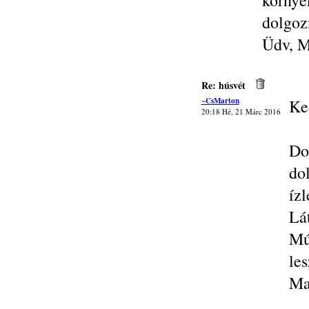
körny
dolgoz
Üdv, M
Re: húsvét
~CsMarton
Ke
20:18 Hé, 21 Márc 2016
Do
do
íz
Lá
Mú
le
Ma