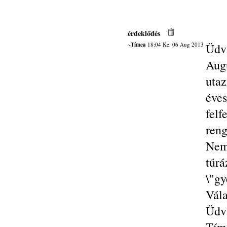
érdeklődés
~Tímea
18:04 Ke, 06 Aug 2013
Üdv
Aug
utaz
éve
fel
ren
Nem
túr
\"gy
Vála
Üdv