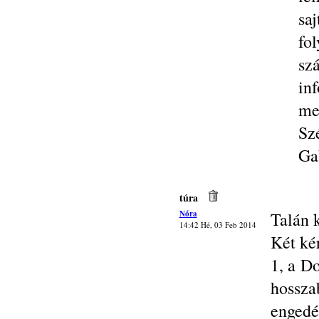
saj
fo
sz
in
me
Sz
Ga
túra
Nóra
Talán k
14:42 Hé, 03 Feb 2014
Két ké
1, a D
hossz
engedé