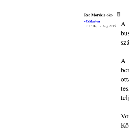
Re: Morskie oko
~CsMarton
A 
10:17 Hé, 17 Aug 2015
bu
szá
A 
be
ot
tes
tel
Vo
Kö