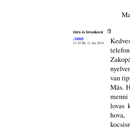
Ma
túra és lovaskocsi
~Jakab
Kedve
11:35 Hé, 11 Jan 2016
telef
Zakopá
nyelve
van tip
Más. H
menni 
lovas 
hova,
kocsis