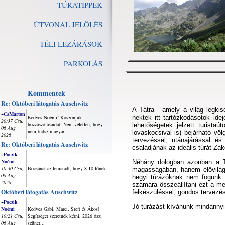
TÚRATIPPEK
ÚTVONAL JELÖLÉS
TÉLI LEZÁRÁSOK
PARKOLÁS
Kommentek
Re: Októberi látogatás Auschwitz
A Tátra - amely a világ legki
~CsMarton
Kedves Noémi! Köszönjük
nektek itt tartózkodásotok id
20:37 Csü,
hozzászólásaidat. Nem véletlen, hogy
lehetőségetek jelzett turista
06 Aug
nem tudsz magyar...
lovaskocsival is) bejárható vö
2026
tervezéssel, utánajárással é
Re: Októberi látogatás Auschwitz
családjának az ideális túrát Za
~Poczik
Noémi
Néhány dologban azonban a T
10:30 Csü,
Bocsánat az lemaradt, hogy 8-10 főnek.
magasságában, hanem élővilágá
06 Aug
hegyi túrázóknak nem fogunk t
2026
számára összeállítani ezt a me
Októberi látogatás Auschwitz
felkészüléssel, gondos tervezés
~Poczik
Jó túrázást kívánunk mindanny
Noémi
Kedves Gabi, Marci, Stefi és Ákos!
10:21 Csü,
Segítséget szeretnék kérni, 2026 őszi
06 Aug
szünet...