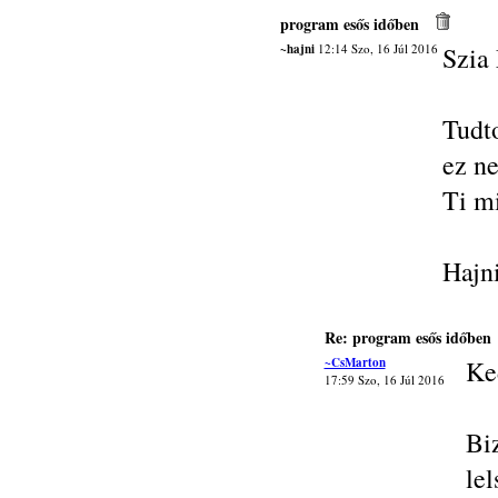
program esős időben
~hajni
12:14 Szo, 16 Júl 2016
Szia
Tudt
ez ne
Ti mi
Hajn
Re: program esős időben
~CsMarton
Ke
17:59 Szo, 16 Júl 2016
Bi
le