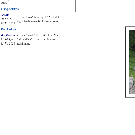
2026
Csoportunk
~Zsolt
Kedves Gabi! Köszönjük! Az IFA-t,
09:27 Hé,
végül többszörös kérdésünkre sem...
13 Júl 2026
Re: kutya
~CsMarton
Kedves Tünde! Nem. A Tátrai Nemzeti
21:44 Szo,
Park területére nem lehet bevinni
11 Júl 2026
háziállatot,...