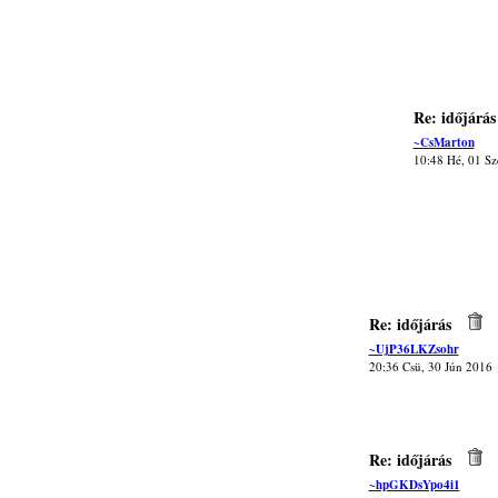
Re: időjárás
~CsMarton
10:48 Hé, 01 Sz
Re: időjárás
~UjP36LKZsohr
20:36 Csü, 30 Jún 2016
Re: időjárás
~hpGKDsYpo4i1