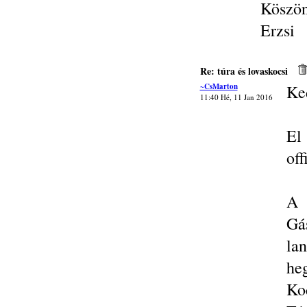
Köszö
Erzsi
Re: túra és lovaskocsi
~CsMarton
Ke
11:40 Hé, 11 Jan 2016
El
of
A 
Gá
lan
he
Ko