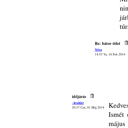
ni
já
tú
Re: bátor ötlet
Nóra
14:53 Va, 16 Feb 2014
időjárás
~krakler
Kedves
20:37 Csü, 01 Máj 2014
Ismét 
május 