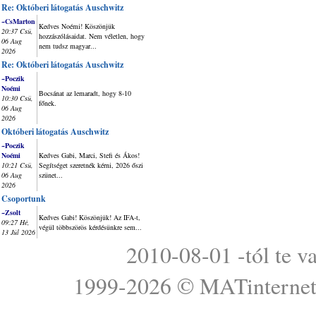
Re: Októberi látogatás Auschwitz
~CsMarton
Kedves Noémi! Köszönjük
20:37 Csü,
hozzászólásaidat. Nem véletlen, hogy
06 Aug
nem tudsz magyar...
2026
Re: Októberi látogatás Auschwitz
~Poczik
Noémi
Bocsánat az lemaradt, hogy 8-10
10:30 Csü,
főnek.
06 Aug
2026
Októberi látogatás Auschwitz
~Poczik
Noémi
Kedves Gabi, Marci, Stefi és Ákos!
10:21 Csü,
Segítséget szeretnék kérni, 2026 őszi
06 Aug
szünet...
2026
Csoportunk
~Zsolt
Kedves Gabi! Köszönjük! Az IFA-t,
09:27 Hé,
végül többszörös kérdésünkre sem...
13 Júl 2026
2010-08-01 -tól te v
1999-2026 ©
MATinterne