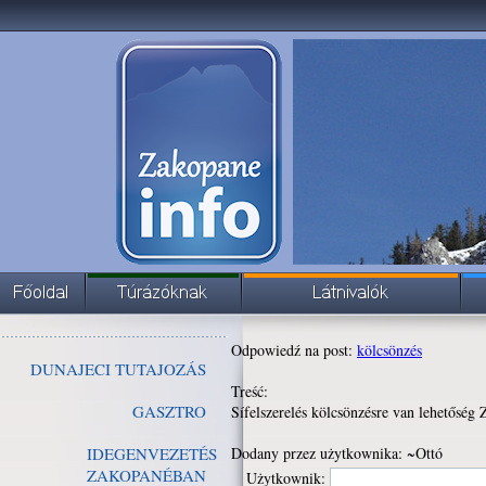
Odpowiedź na post:
kölcsönzés
DUNAJECI TUTAJOZÁS
Treść:
GASZTRO
Sífelszerelés kölcsönzésre van lehetősé
IDEGENVEZETÉS
Dodany przez użytkownika: ~Ottó
ZAKOPANÉBAN
Użytkownik: