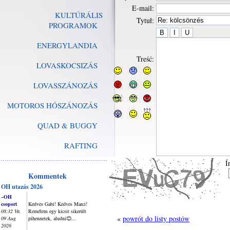
E-mail:
KULTÚRÁLIS
Tytuł:
PROGRAMOK
ENERGYLANDIA
Treść:
LOVASKOCSIZÁS
LOVASSZÁNOZÁS
MOTOROS HÓSZÁNOZÁS
QUAD & BUGGY
RAFTING
Í
Kommentek
OH utazás 2026
~OH
csoport
Kedves Gabi! Kedves Marci!
08:32 Va,
Remélem egy kicsit sikerült
«
powrót do listy postów
09 Aug
pihennetek, aludni😊...
2026