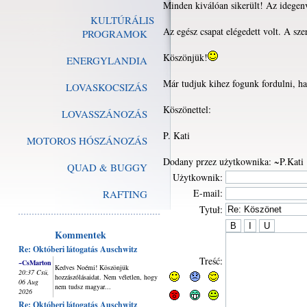
Minden kiválóan sikerült! Az idegenv
KULTÚRÁLIS
Az egész csapat elégedett volt. A sze
PROGRAMOK
Köszönjük!
ENERGYLANDIA
Már tudjuk kihez fogunk fordulni, h
LOVASKOCSIZÁS
Köszönettel:
LOVASSZÁNOZÁS
P. Kati
MOTOROS HÓSZÁNOZÁS
Dodany przez użytkownika: ~P.Kati
QUAD & BUGGY
Użytkownik:
E-mail:
RAFTING
Tytuł:
Kommentek
Re: Októberi látogatás Auschwitz
Treść:
~CsMarton
Kedves Noémi! Köszönjük
20:37 Csü,
hozzászólásaidat. Nem véletlen, hogy
06 Aug
nem tudsz magyar...
2026
Re: Októberi látogatás Auschwitz