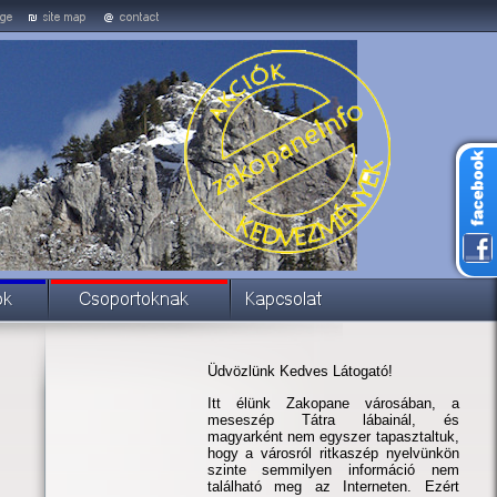
Üdvözlünk Kedves Látogató!
Itt élünk Zakopane városában, a
meseszép Tátra lábainál, és
magyarként nem egyszer tapasztaltuk,
hogy a városról ritkaszép nyelvünkön
szinte semmilyen információ nem
található meg az Interneten. Ezért