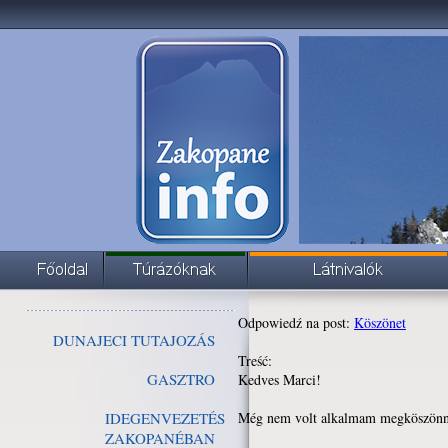
Odpowiedź na post:
Köszönet
DUNAJECI TUTAJOZÁS
Treść:
GASZTRO
Kedves Marci!
IDEGENVEZETÉS
Még nem volt alkalmam megköszönni 
ZAKOPANÉBAN