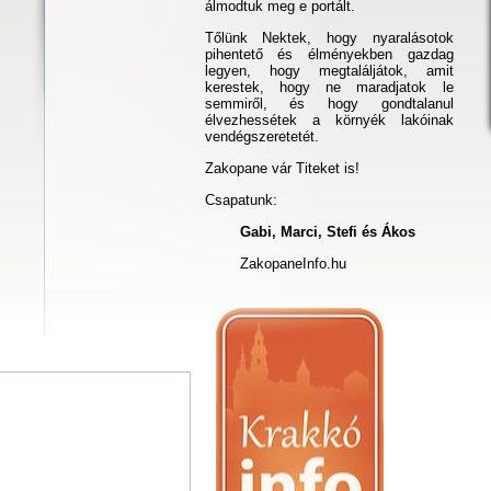
álmodtuk meg e portált.
Tőlünk Nektek, hogy nyaralásotok
pihentető és élményekben gazdag
legyen, hogy megtaláljátok, amit
kerestek, hogy ne maradjatok le
semmiről, és hogy gondtalanul
élvezhessétek a környék lakóinak
vendégszeretetét.
Zakopane vár Titeket is!
Csapatunk:
Gabi, Marci, Stefi és Ákos
ZakopaneInfo.hu