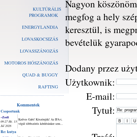
Nagyon köszönöm 
KULTÚRÁLIS
megfog a hely szé
PROGRAMOK
keresztül, is meg
ENERGYLANDIA
LOVASKOCSIZÁS
bevételük gyarapod
LOVASSZÁNOZÁS
MOTOROS HÓSZÁNOZÁS
Dodany przez użyt
QUAD & BUGGY
Użytkownik:
RAFTING
E-mail:
Kommentek
Tytuł:
Csoportunk
~Zsolt
Kedves Gabi! Köszönjük! Az IFA-t,
09:27 Hé, 13
végül többszörös kérdésünkre sem...
Júl 2026
Re: kutya
Treść: