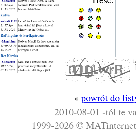
~CsMarton
Kedves Tünde! Nem. A Tátrai
21:44 Szo,
Nemzeti Park területére nem lehet
11 Júl 2026
bevinni háziállatot,...
kutya
~schalk1122
Helló! Az lenne a kérdésem,h
21:17 Szo,
lanovkával fel jöhet a kutya?
11 Júl 2026
Mennyi az ára? Köszi a...
Raftingolás és kerékpározás
~Magdolna
Kedves Marci! Ez úton szeretném
13:49 Pé, 10
megköszönni a segítségét, amivel
Júl 2026
hozzájárult az öt...
Re: Kérdés
Í
~CsMarton
Szia! Ezt a kérdést nem lehet
10:23 Csü,
pontosan megválaszolni. A
02 Júl 2026
várakozási idő függ a játék...
«
powrót do lis
2010-08-01 -tól te v
1999-2026 ©
MATinterne