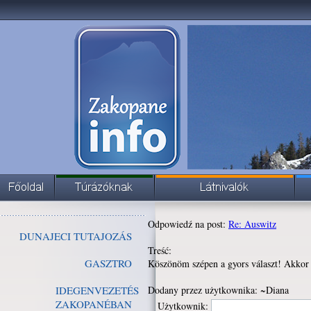
Odpowiedź na post:
Re: Auswitz
DUNAJECI TUTAJOZÁS
Treść:
GASZTRO
Köszönöm szépen a gyors választ! Akkor 
IDEGENVEZETÉS
Dodany przez użytkownika: ~Diana
ZAKOPANÉBAN
Użytkownik: