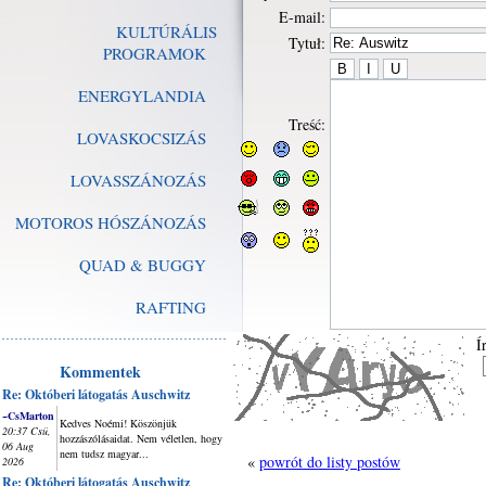
E-mail:
KULTÚRÁLIS
Tytuł:
PROGRAMOK
ENERGYLANDIA
Treść:
LOVASKOCSIZÁS
LOVASSZÁNOZÁS
MOTOROS HÓSZÁNOZÁS
QUAD & BUGGY
RAFTING
Í
Kommentek
Re: Októberi látogatás Auschwitz
~CsMarton
Kedves Noémi! Köszönjük
20:37 Csü,
hozzászólásaidat. Nem véletlen, hogy
06 Aug
nem tudsz magyar...
«
powrót do listy postów
2026
Re: Októberi látogatás Auschwitz