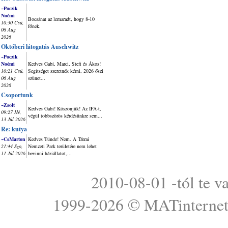
~Poczik
Noémi
Bocsánat az lemaradt, hogy 8-10
10:30 Csü,
főnek.
06 Aug
2026
Októberi látogatás Auschwitz
~Poczik
Noémi
Kedves Gabi, Marci, Stefi és Ákos!
10:21 Csü,
Segítséget szeretnék kérni, 2026 őszi
06 Aug
szünet...
2026
Csoportunk
~Zsolt
Kedves Gabi! Köszönjük! Az IFA-t,
09:27 Hé,
végül többszörös kérdésünkre sem...
13 Júl 2026
Re: kutya
~CsMarton
Kedves Tünde! Nem. A Tátrai
21:44 Szo,
Nemzeti Park területére nem lehet
11 Júl 2026
bevinni háziállatot,...
2010-08-01 -tól te v
1999-2026 ©
MATinterne