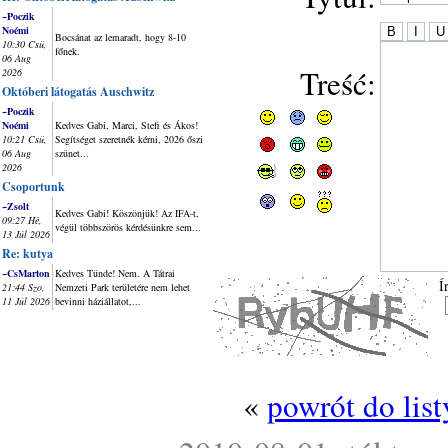
~Poczik
Noémi
Bocsánat az lemaradt, hogy 8-10
10:30 Csü,
főnek.
06 Aug
Treść:
2026
Októberi látogatás Auschwitz
~Poczik
Noémi
Kedves Gabi, Marci, Stefi és Ákos!
10:21 Csü,
Segítséget szeretnék kérni, 2026 őszi
06 Aug
szünet...
2026
Csoportunk
~Zsolt
Kedves Gabi! Köszönjük! Az IFA-t,
09:27 Hé,
végül többszörös kérdésünkre sem...
13 Júl 2026
Re: kutya
~CsMarton
Kedves Tünde! Nem. A Tátrai
Í
21:44 Szo,
Nemzeti Park területére nem lehet
11 Júl 2026
bevinni háziállatot,...
«
powrót do lis