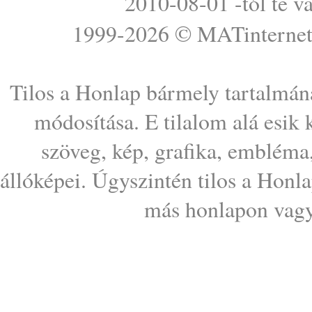
2010-08-01 -tól te v
1999-2026 ©
MATinterne
Tilos a Honlap bármely tartalmána
módosítása. E tilalom alá esik
szöveg, kép, grafika, embléma
állóképei. Úgyszintén tilos a Honl
más honlapon vagy