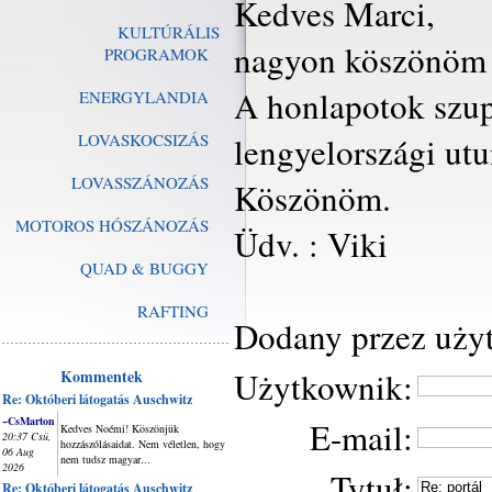
Kedves Marci,
KULTÚRÁLIS
nagyon köszönöm a
PROGRAMOK
A honlapotok szupe
ENERGYLANDIA
LOVASKOCSIZÁS
lengyelországi utu
LOVASSZÁNOZÁS
Köszönöm.
MOTOROS HÓSZÁNOZÁS
Üdv. : Viki
QUAD & BUGGY
RAFTING
Dodany przez uży
Użytkownik:
Kommentek
Re: Októberi látogatás Auschwitz
~CsMarton
E-mail:
Kedves Noémi! Köszönjük
20:37 Csü,
hozzászólásaidat. Nem véletlen, hogy
06 Aug
nem tudsz magyar...
2026
Tytuł:
Re: Októberi látogatás Auschwitz