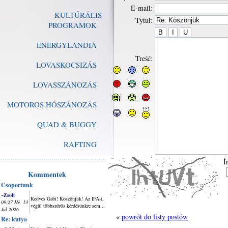
E-mail:
KULTÚRÁLIS
Tytuł:
PROGRAMOK
ENERGYLANDIA
Treść:
LOVASKOCSIZÁS
LOVASSZÁNOZÁS
MOTOROS HÓSZÁNOZÁS
QUAD & BUGGY
RAFTING
Í
Kommentek
Csoportunk
~Zsolt
Kedves Gabi! Köszönjük! Az IFA-t,
09:27 Hé, 13
végül többszörös kérdésünkre sem...
Júl 2026
«
powrót do listy postów
Re: kutya