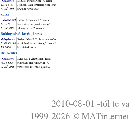
~CsMarton
Kedves Tünde! Nem. A Tátrai
21:44 Szo,
Nemzeti Park területére nem lehet
11 Júl 2026
bevinni háziállatot,...
kutya
~schalk1122
Helló! Az lenne a kérdésem,h
21:17 Szo,
lanovkával fel jöhet a kutya?
11 Júl 2026
Mennyi az ára? Köszi a...
Raftingolás és kerékpározás
~Magdolna
Kedves Marci! Ez úton szeretném
13:49 Pé, 10
megköszönni a segítségét, amivel
Júl 2026
hozzájárult az öt...
Re: Kérdés
~CsMarton
Szia! Ezt a kérdést nem lehet
10:23 Csü,
pontosan megválaszolni. A
02 Júl 2026
várakozási idő függ a játék...
2010-08-01 -tól te v
1999-2026 ©
MATinterne