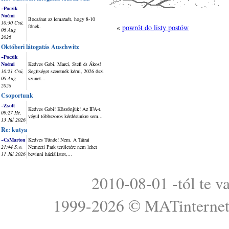
~Poczik
Noémi
Bocsánat az lemaradt, hogy 8-10
10:30 Csü,
főnek.
«
powrót do listy postów
06 Aug
2026
Októberi látogatás Auschwitz
~Poczik
Noémi
Kedves Gabi, Marci, Stefi és Ákos!
10:21 Csü,
Segítséget szeretnék kérni, 2026 őszi
06 Aug
szünet...
2026
Csoportunk
~Zsolt
Kedves Gabi! Köszönjük! Az IFA-t,
09:27 Hé,
végül többszörös kérdésünkre sem...
13 Júl 2026
Re: kutya
~CsMarton
Kedves Tünde! Nem. A Tátrai
21:44 Szo,
Nemzeti Park területére nem lehet
11 Júl 2026
bevinni háziállatot,...
2010-08-01 -tól te v
1999-2026 ©
MATinterne