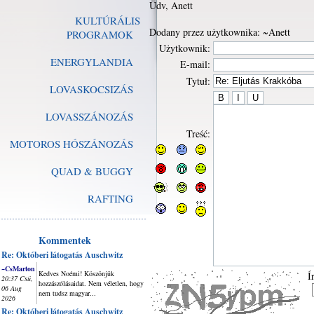
Üdv, Anett
KULTÚRÁLIS
Dodany przez użytkownika: ~Anett
PROGRAMOK
Użytkownik:
ENERGYLANDIA
E-mail:
Tytuł:
LOVASKOCSIZÁS
LOVASSZÁNOZÁS
Treść:
MOTOROS HÓSZÁNOZÁS
QUAD & BUGGY
RAFTING
Kommentek
Re: Októberi látogatás Auschwitz
~CsMarton
Kedves Noémi! Köszönjük
Í
20:37 Csü,
hozzászólásaidat. Nem véletlen, hogy
06 Aug
nem tudsz magyar...
2026
Re: Októberi látogatás Auschwitz