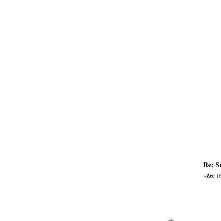
Re: S
~Zee
16