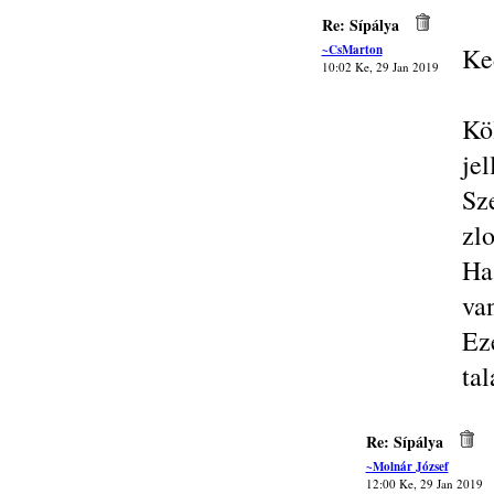
Re: Sípálya
~CsMarton
Ke
10:02 Ke, 29 Jan 2019
Kö
je
Sz
zlo
Ha
va
Ez
tal
Re: Sípálya
~Molnár József
12:00 Ke, 29 Jan 2019