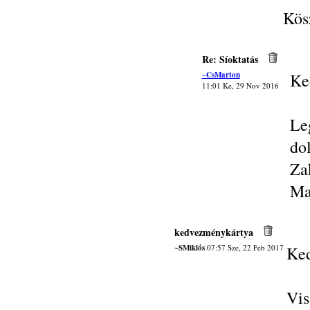
Kös
Re: Síoktatás
~CsMarton
Ke
11:01 Ke, 29 Nov 2016
Le
do
Za
Ma
kedvezménykártya
~SMiklós
07:57 Sze, 22 Feb 2017
Ked
Vis