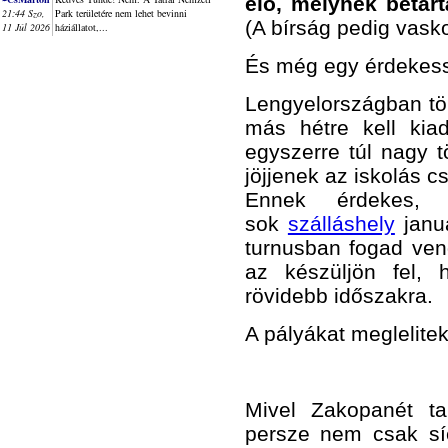
elő, melynek betart
21:44 Szo,
Park területére nem lehet bevinni
(A bírság pedig vasko
11 Júl 2026
háziállatot,...
És még egy érdekess
Lengyelországban tö
más hétre kell kia
egyszerre túl nagy t
jöjjenek az iskolás cs
Ennek érdekes, 
sok
szálláshely
januá
turnusban fogad ven
az készüljön fel, 
rövidebb időszakra.
A pályákat meglelitek 
Mivel Zakopanét tar
persze nem csak síe