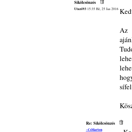
Síkölcsönzés
Utazó93
15:35 Hé, 25 Jan 2016
Kedv
Az 
ajá
Tudo
lehe
lehe
hog
sífe
Kösz
Re: Síkölcsönzés
~CsMarton