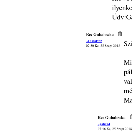
ilyenk
Üdv:G
Re: Gubalowka
~CsMarton
Sz
07:30 Ke, 25 Szept 2018
Mi
pá
va
mé
Ma
Re: Gubalowka
~gabcsi4
07:46 Ke, 25 Szept 2018