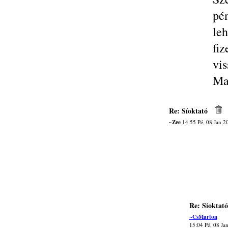
pé
leh
fi
vi
Ma
Re: Síoktató
~Zee
14:55 Pé, 08 Jan 2
Re: Síoktató
~CsMarton
15:04 Pé, 08 Ja