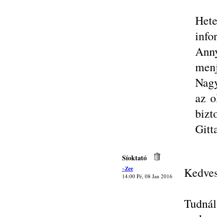
Het
info
Anny
menj
Nagy
az o
bizt
Gitt
Síoktató
~Zee
Kedves
14:00 Pé, 08 Jan 2016
Tudnál