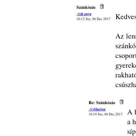
Szánkózás
~Lili anyu
Kedves
10:12 Sze, 06 Dec 2017
Az len
szánk
csopo
gyerek
rakhat
csúszh
Re: Szánkózás
~CsMarton
A h
10:19 Sze, 06 Dec 2017
a h
sí