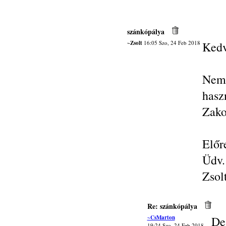
szánkópálya
~Zsolt
16:05 Szo, 24 Feb 2018
Kedv
Nem 
has
Zako
Előr
Üdv.
Zsol
Re: szánkópálya
~CsMarton
De.
19:24 Szo, 24 Feb 2018