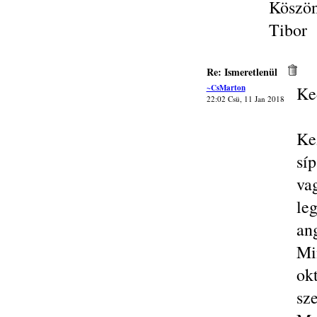
Köszön
Tibor
Re: Ismeretlenül
~CsMarton
Ke
22:02 Csü, 11 Jan 2018
Ke
sí
va
le
ang
Mi
ok
sz