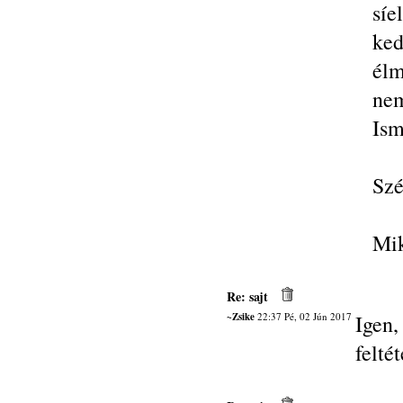
sí
ke
élm
nem
Ism
Szé
Mik
Re: sajt
~Zsike
22:37 Pé, 02 Jún 2017
Igen
felté