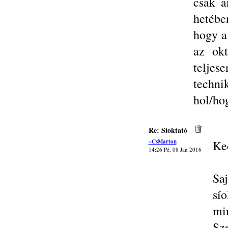
csak a
hetéb
hogy a
az ok
telje
techni
hol/ho
Re: Síoktató
~CsMarton
Ke
14:26 Pé, 08 Jan 2016
Sa
sío
min
Sz