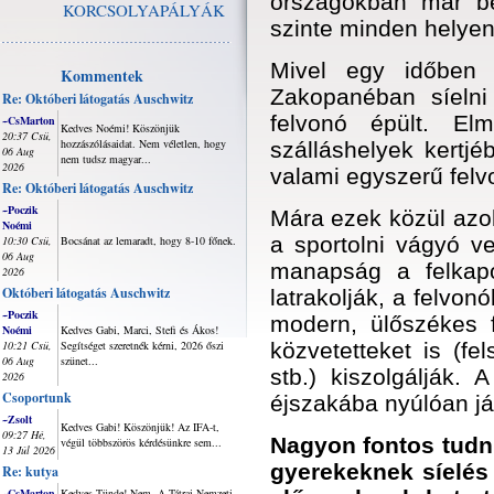
országokban már be
KORCSOLYAPÁLYÁK
szinte minden helyen 
Mivel egy időben 
Kommentek
Zakopanéban síelni
Re: Októberi látogatás Auschwitz
felvonó épült. El
~CsMarton
Kedves Noémi! Köszönjük
20:37 Csü,
hozzászólásaidat. Nem véletlen, hogy
szálláshelyek kertjéb
06 Aug
nem tudsz magyar...
2026
valami egyszerű felv
Re: Októberi látogatás Auschwitz
~Poczik
Mára ezek közül azok
Noémi
a sportolni vágyó v
10:30 Csü,
Bocsánat az lemaradt, hogy 8-10 főnek.
06 Aug
manapság a felkapo
2026
Októberi látogatás Auschwitz
latrakolják, a felvon
~Poczik
modern, ülőszékes f
Noémi
Kedves Gabi, Marci, Stefi és Ákos!
10:21 Csü,
Segítséget szeretnék kérni, 2026 őszi
közvetetteket is (fe
06 Aug
szünet...
stb.) kiszolgálják. 
2026
Csoportunk
éjszakába nyúlóan jár
~Zsolt
Kedves Gabi! Köszönjük! Az IFA-t,
09:27 Hé,
Nagyon fontos tudni
végül többszörös kérdésünkre sem...
13 Júl 2026
gyerekeknek síelés
Re: kutya
~CsMarton
Kedves Tünde! Nem. A Tátrai Nemzeti