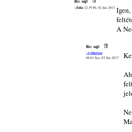
Re: sajt
~Zsike
22:39 Pé, 02 Jún 2017
Igen
felté
A Ned
Re: sajt
~CsMarton
Ke
09:01 Szo, 03 Jún 2017
Ah
fe
je
Ne
Ma