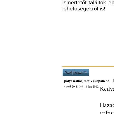
ismertetőt találtok
lehetőségekről is!
palyaszállas, síőt Zakopanéba
~sielő
20:41 Hé, 16 Jan 2012
Kedve
Hazaé
vol