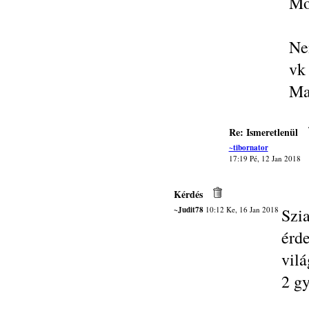
Mo
Ne
vk
Ma
Re: Ismeretlenül
~tibornator
17:19 Pé, 12 Jan 2018
Kérdés
~Judit78
10:12 Ke, 16 Jan 2018
Sz
érd
vil
2 g