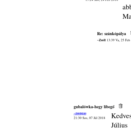
abb
Ma
Re: szánkópálya
~Zsolt
13:39 Va, 25 Feb
gubalówka-hegy libegő
~zsongas
Kedves
21:30 Szo, 07 Júl 2018
Júliu