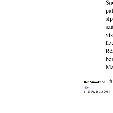
Sn
pá
sí
sz
vi
üz
Ré
be
Ma
Re: Snowtube
~Detti
11:20 Pé, 26 Jan 2018