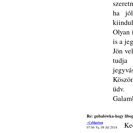
szeret
ha jól
kiindul
Olyan 
is a je
Jön ve
tudja
jegyvá
Köszön
üdv.
Galamb
Re: gubalówka-hegy libe
~CsMarton
Ke
07:06 Va, 08 Júl 2018