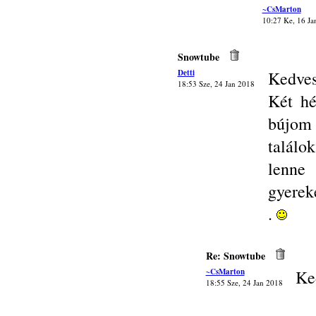
~CsMarton
10:27 Ke, 16 Ja
Snowtube
Detti
Kedves
18:53 Sze, 24 Jan 2018
Két h
bújom 
találo
lenne 
gyereke
.
Re: Snowtube
~CsMarton
Ke
18:55 Sze, 24 Jan 2018