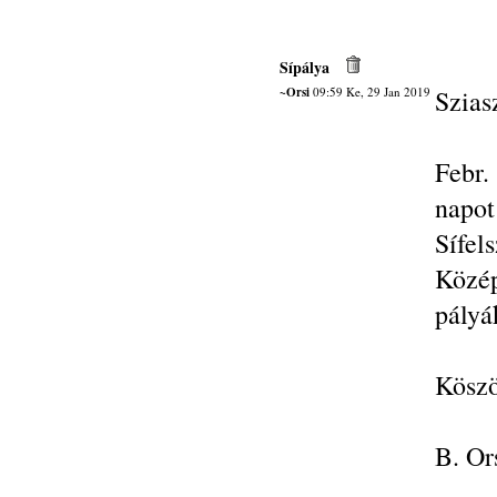
Sípálya
~Orsi
09:59 Ke, 29 Jan 2019
Szias
Febr.
napot
Sífel
Közé
pályá
Köszö
B. Or