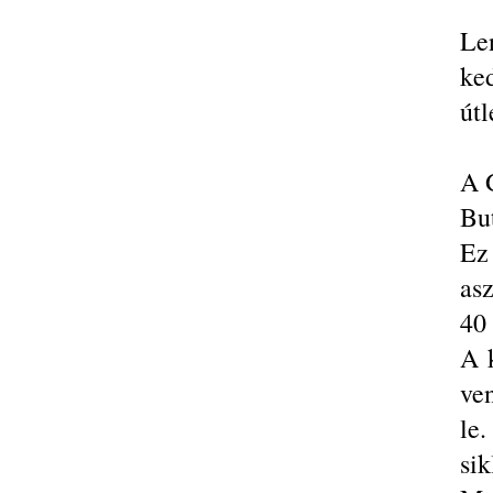
Le
ke
útl
A 
Bu
Ez 
as
40 
A 
ven
le
sik