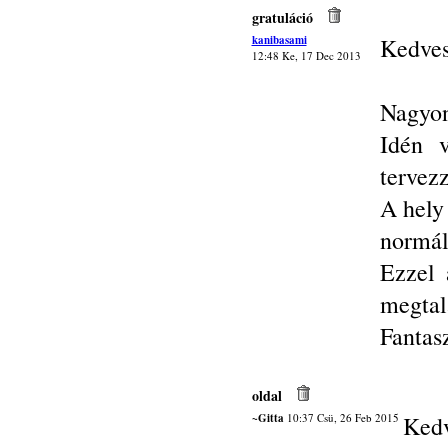
gratuláció
kanibasami
Kedves
12:48 Ke, 17 Dec 2013
Nagyon
Idén v
tervez
A hely
normál
Ezzel 
megtal
Fantas
oldal
~Gitta
10:37 Csü, 26 Feb 2015
Kedv