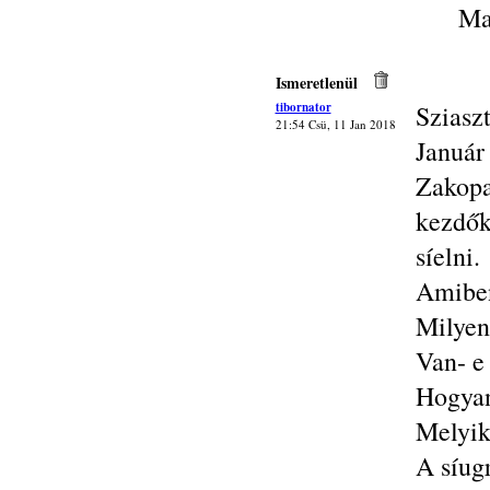
Ma
Ismeretlenül
tibornator
Sziasz
21:54 Csü, 11 Jan 2018
Januá
Zakop
kezdők
síelni.
Amiben
Milyen
Van- e
Hogyan 
Melyik
A síug