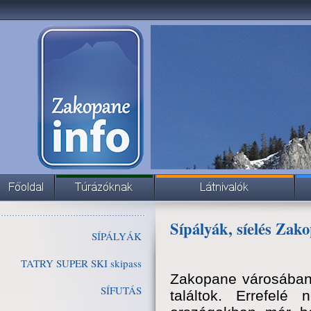
Sípályák, síelés Zak
SÍPÁLYÁK
TATRY SUPER SKI skipass
Zakopane városában 
SÍFUTÁS
találtok. Errefe