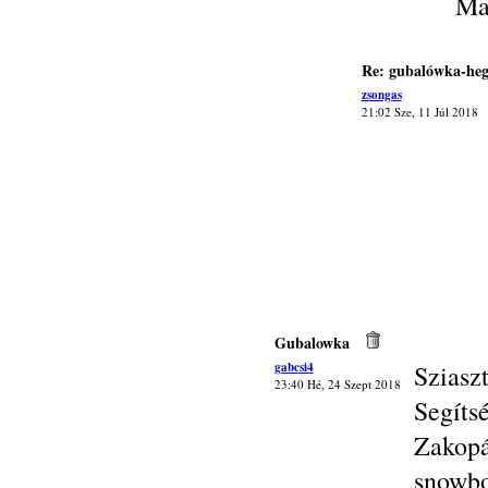
Ma
Re: gubalówka-heg
zsongas
21:02 Sze, 11 Júl 2018
Gubalowka
gabcsi4
Sziasz
23:40 Hé, 24 Szept 2018
Segít
Zakop
snowbo