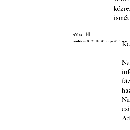
közre
ismét
síelés
~Adrienn
08:31 Hé, 02 Szept 2013
Ke
Na
in
fá
ha
Na
csi
Ad