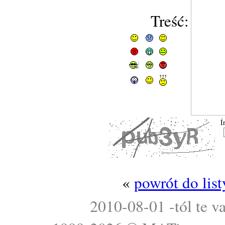
Treść:
Í
«
powrót do lis
2010-08-01 -tól te v