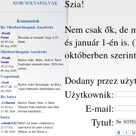
Szia!
KORCSOLYAPÁLYÁK
Kommentek
Nem csak ők, de m
Re: Októberi látogatás Auschwitz
~Poczik
Noémi
Bocsánat az lemaradt, hogy 8-10
és január 1-én is.
10:30 Csü,
főnek.
06 Aug 2026
októberben szerint
Októberi látogatás Auschwitz
~Poczik
Kedves Gabi, Marci, Stefi és Ákos!
Noémi
Segítséget szeretnék kérni, 2026 őszi
10:21 Csü,
szünet...
06 Aug 2026
Csoportunk
Dodany przez uży
~Zsolt
Kedves Gabi! Köszönjük! Az IFA-t,
09:27 Hé, 13
végül többszörös kérdésünkre sem...
Użytkownik:
Júl 2026
Re: kutya
~CsMarton
Kedves Tünde! Nem. A Tátrai
E-mail:
21:44 Szo,
Nemzeti Park területére nem lehet
11 Júl 2026
bevinni háziállatot,...
kutya
Tytuł:
~schalk1122
Helló! Az lenne a kérdésem,h
21:17 Szo,
lanovkával fel jöhet a kutya?
11 Júl 2026
Mennyi az ára? Köszi a...