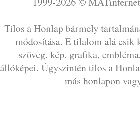
1999-2026 ©
MATinterne
Tilos a Honlap bármely tartalmána
módosítása. E tilalom alá esik
szöveg, kép, grafika, embléma
állóképei. Úgyszintén tilos a Honl
más honlapon vagy