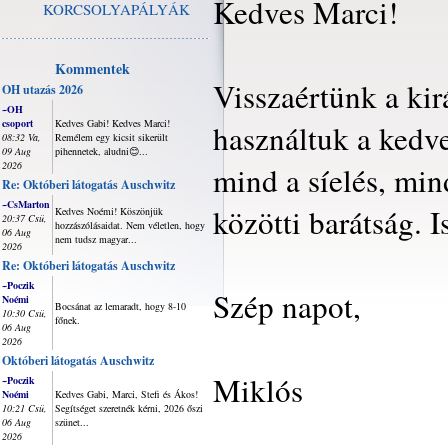
Kedves Marci!
KORCSOLYAPÁLYÁK
Kommentek
Visszaértünk a kir
OH utazás 2026
~OH
csoport
Kedves Gabi! Kedves Marci!
használtuk a kedv
08:32 Va,
Remélem egy kicsit sikerült
09 Aug
pihennetek, aludni😊...
2026
mind a síelés, mi
Re: Októberi látogatás Auschwitz
~CsMarton
közötti barátság. 
Kedves Noémi! Köszönjük
20:37 Csü,
hozzászólásaidat. Nem véletlen, hogy
06 Aug
nem tudsz magyar...
2026
Re: Októberi látogatás Auschwitz
~Poczik
Szép napot,
Noémi
Bocsánat az lemaradt, hogy 8-10
10:30 Csü,
főnek.
06 Aug
2026
Októberi látogatás Auschwitz
Miklós
~Poczik
Noémi
Kedves Gabi, Marci, Stefi és Ákos!
10:21 Csü,
Segítséget szeretnék kérni, 2026 őszi
06 Aug
szünet...
2026