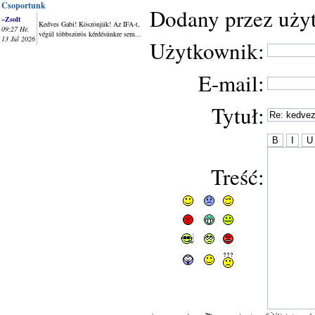
Csoportunk
Dodany przez uży
~Zsolt
Kedves Gabi! Köszönjük! Az IFA-t,
09:27 Hé,
végül többszörös kérdésünkre sem...
13 Júl 2026
Użytkownik:
E-mail:
Tytuł:
Treść: