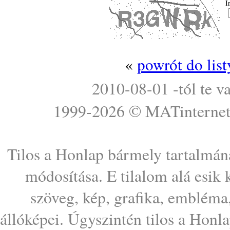
Í
«
powrót do lis
2010-08-01 -tól te v
1999-2026 ©
MATinterne
Tilos a Honlap bármely tartalmána
módosítása. E tilalom alá esik
szöveg, kép, grafika, embléma
állóképei. Úgyszintén tilos a Honl