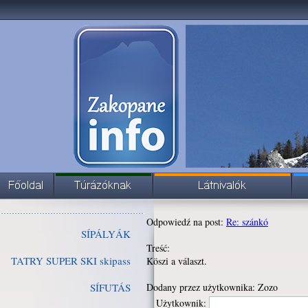
Odpowiedź na post:
Re: szánkó
SÍPÁLYÁK
Treść:
TATRY SUPER SKI skipass
Köszi a választ.
SÍFUTÁS
Dodany przez użytkownika: Zozo
Użytkownik: