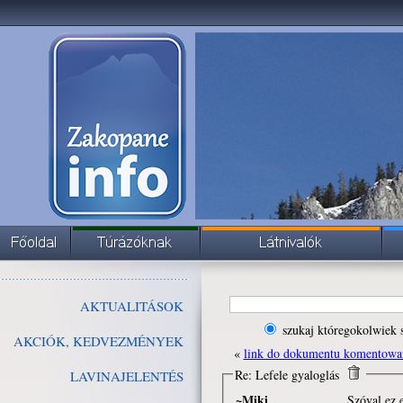
AKTUALITÁSOK
szukaj któregokolwiek 
AKCIÓK, KEDVEZMÉNYEK
«
link do dokumentu komentowa
Re: Lefele gyaloglás
LAVINAJELENTÉS
~Miki
Szóval ez 