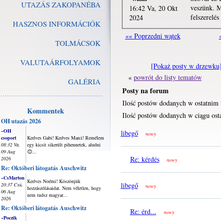
UTAZÁS ZAKOPANÉBA
veszünk. M
16:42 Va, 20 Okt
felszerelés
2024
HASZNOS INFORMÁCIÓK
«« Poprzedni wątek
TOLMÁCSOK
VALUTAÁRFOLYAMOK
[Pokaż posty w drzewku
«
powrót do listy tematów
GALÉRIA
Posty na forum
Ilość postów dodanych w ostatnim 
Kommentek
Ilość postów dodanych w ciągu osta
OH utazás 2026
~OH
libegő
nowy
csoport
Kedves Gabi! Kedves Marci! Remélem
08:32 Va,
egy kicsit sikerült pihennetek, aludni
09 Aug
😊...
Re: kérdés
2026
nowy
Re: Októberi látogatás Auschwitz
~CsMarton
Kedves Noémi! Köszönjük
libegő
20:37 Csü,
nowy
hozzászólásaidat. Nem véletlen, hogy
06 Aug
nem tudsz magyar...
2026
Re: Októberi látogatás Auschwitz
Re: érd...
nowy
~Poczik