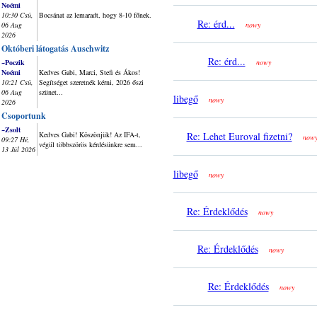
Noémi
10:30 Csü,
Bocsánat az lemaradt, hogy 8-10 főnek.
Re: érd...
06 Aug
nowy
2026
Októberi látogatás Auschwitz
Re: érd...
~Poczik
nowy
Noémi
Kedves Gabi, Marci, Stefi és Ákos!
10:21 Csü,
Segítséget szeretnék kérni, 2026 őszi
06 Aug
szünet...
libegő
nowy
2026
Csoportunk
~Zsolt
Kedves Gabi! Köszönjük! Az IFA-t,
Re: Lehet Euroval fizetni?
now
09:27 Hé,
végül többszörös kérdésünkre sem...
13 Júl 2026
libegő
nowy
Re: Érdeklődés
nowy
Re: Érdeklődés
nowy
Re: Érdeklődés
nowy