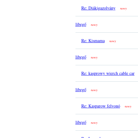
Re: Diákigazolvány
nowy
libegő
nowy
Re: Kismama
nowy
libegő
nowy
Re: kasprowy wierch cable car
libegő
nowy
Re: Kasparow felvonó
nowy
libegő
nowy