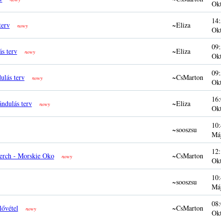
Ok
14:
terv
~Eliza
nowy
Ok
09:
ás terv
~Eliza
nowy
Ok
09:
ulás terv
~CsMarton
nowy
Ok
16:
ándulás terv
~Eliza
nowy
Ok
10:
~sooszsu
Má
12:
erch - Morskie Oko
~CsMarton
nowy
Ok
10:
~sooszsu
Má
08:
lővétel
~CsMarton
nowy
Ok