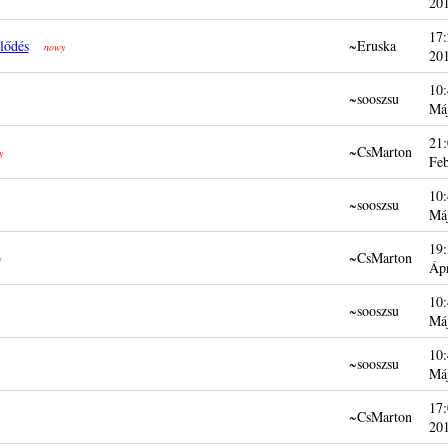
20
17:
lődés
~Eruska
nowy
20
10:
~sooszsu
Má
21:
~CsMarton
y
Fe
10:
~sooszsu
Má
19:
~CsMarton
y
Áp
10:
~sooszsu
Má
10:
~sooszsu
Má
17:
~CsMarton
20