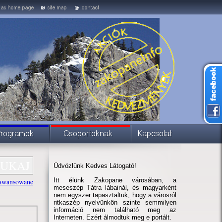
Üdvözlünk Kedves Látogató!
Itt élünk Zakopane városában, a
awansowane
meseszép Tátra lábainál, és magyarként
nem egyszer tapasztaltuk, hogy a városról
ritkaszép nyelvünkön szinte semmilyen
információ nem található meg az
Interneten. Ezért álmodtuk meg e portált.