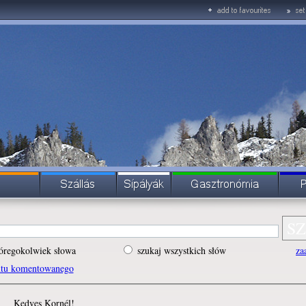
óregokolwiek słowa
szukaj wszystkich słów
za
ntu komentowanego
Kedves Kornél!