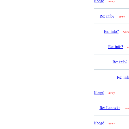
libegő
nowy
Re: info?
nowy
Re: info?
nowy
Re: info?
n
Re: info?
Re: inf
libegő
nowy
Re: Lanovka
no
libegő
nowy