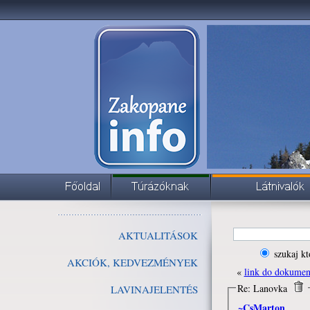
AKTUALITÁSOK
szukaj kt
AKCIÓK, KEDVEZMÉNYEK
«
link do dokume
Re: Lanovka
LAVINAJELENTÉS
~CsMarton