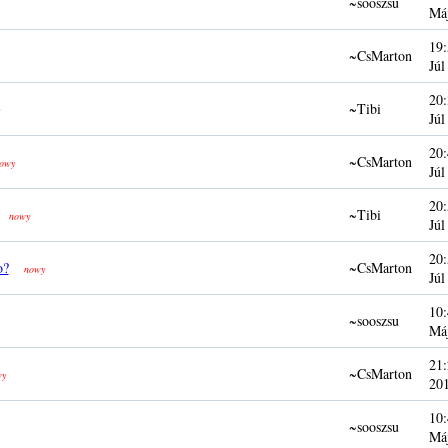
~sooszsu
Má
19:
~CsMarton
Júl
20:
~Tibi
Júl
20:
~CsMarton
owy
Júl
20:
~Tibi
nowy
Júl
20:
o?
~CsMarton
nowy
Júl
10:
~sooszsu
Má
21:
~CsMarton
wy
20
10:
~sooszsu
Má