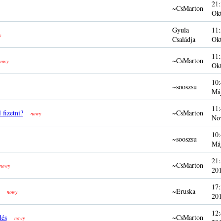
21:
~CsMarton
Ok
Gyula
11:
y
Családja
Ok
11:
~CsMarton
nowy
Ok
10:
~sooszsu
Má
11:
 fizetni?
~CsMarton
nowy
No
10:
~sooszsu
Má
21:
~CsMarton
nowy
20
17:
~Eruska
nowy
20
12:
dés
~CsMarton
nowy