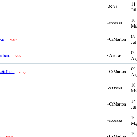
11:
~Niki
Júl
10:
~sooszsu
Má
09:
ben.
~CsMarton
nowy
Júl
09:
elben.
~András
nowy
Au
09:
vételben.
~CsMarton
nowy
Au
10:
~sooszsu
Má
14:
~CsMarton
Júl
10:
~sooszsu
Má
19:
v
~CsMarton
nowy