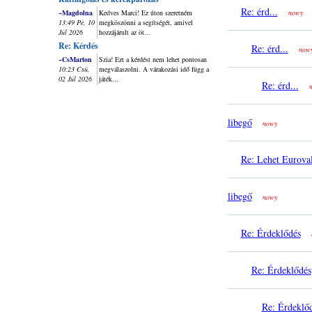
Re: érd...
~Magdolna
Kedves Marci! Ez úton szeretném
nowy
13:49 Pé, 10
megköszönni a segítségét, amivel
Júl 2026
hozzájárult az öt...
Re: Kérdés
Re: érd...
now
~CsMarton
Szia! Ezt a kérdést nem lehet pontosan
10:23 Csü,
megválaszolni. A várakozási idő függ a
02 Júl 2026
játék...
Re: érd...
libegő
nowy
Re: Lehet Euroval
libegő
nowy
Re: Érdeklődés
Re: Érdeklődés
Re: Érdeklő