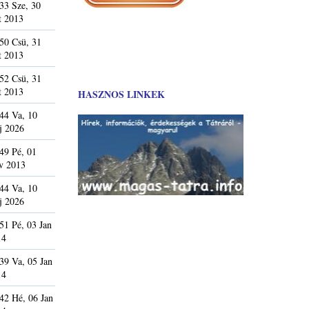
33 Sze, 30
t 2013
50 Csü, 31
t 2013
52 Csü, 31
t 2013
HASZNOS LINKEK
44 Va, 10
j 2026
49 Pé, 01
v 2013
44 Va, 10
j 2026
51 Pé, 03 Jan
14
39 Va, 05 Jan
14
42 Hé, 06 Jan