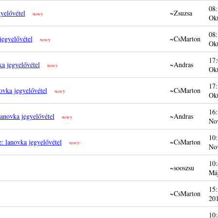
08:
yelővétel
~Zsuzsa
nowy
Ok
08:
jegyelővétel
~CsMarton
nowy
Ok
17:
ka jegyelővétel
~Andras
nowy
Ok
17:
ovka jegyelővétel
~CsMarton
nowy
Ok
16:
lanovka jegyelővétel
~Andras
nowy
No
10:
: lanovka jegyelővétel
~CsMarton
nowy
No
10:
~sooszsu
Má
15:
~CsMarton
20
10: