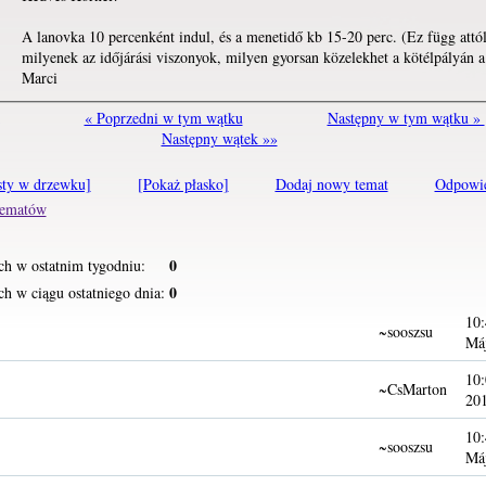
A lanovka 10 percenként indul, és a menetidő kb 15-20 perc. (Ez függ attó
milyenek az időjárási viszonyok, milyen gyorsan közelekhet a kötélpályán a
Marci
« Poprzedni w tym wątku
Następny w tym wątku »
Następny wątek »»
sty w drzewku]
[Pokaż płasko]
Dodaj nowy temat
Odpowi
 tematów
0
ch w ostatnim tygodniu:
0
h w ciągu ostatniego dnia:
10:
~sooszsu
Má
10:
~CsMarton
20
10:
~sooszsu
Má