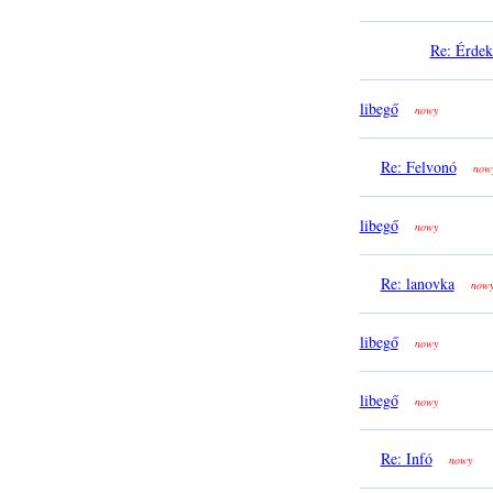
Re: Érdek
libegő
nowy
Re: Felvonó
now
libegő
nowy
Re: lanovka
now
libegő
nowy
libegő
nowy
Re: Infó
nowy