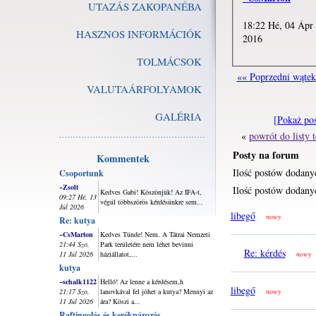
UTAZÁS ZAKOPANÉBA
18:22 Hé, 04 Ápr
HASZNOS INFORMÁCIÓK
2016
TOLMÁCSOK
«« Poprzedni wątek
VALUTAÁRFOLYAMOK
GALÉRIA
[Pokaż po
«
powrót do listy
Posty na forum
Kommentek
Ilość postów dodany
Csoportunk
~Zsolt
Ilość postów dodanyc
Kedves Gabi! Köszönjük! Az IFA-t,
09:27 Hé, 13
végül többszörös kérdésünkre sem...
Júl 2026
libegő
nowy
Re: kutya
~CsMarton
Kedves Tünde! Nem. A Tátrai Nemzeti
21:44 Szo,
Park területére nem lehet bevinni
Re: kérdés
11 Júl 2026
háziállatot,...
nowy
kutya
~schalk1122
Helló! Az lenne a kérdésem,h
libegő
21:17 Szo,
lanovkával fel jöhet a kutya? Mennyi az
nowy
11 Júl 2026
ára? Köszi a...
Raftingolás és kerékpározás