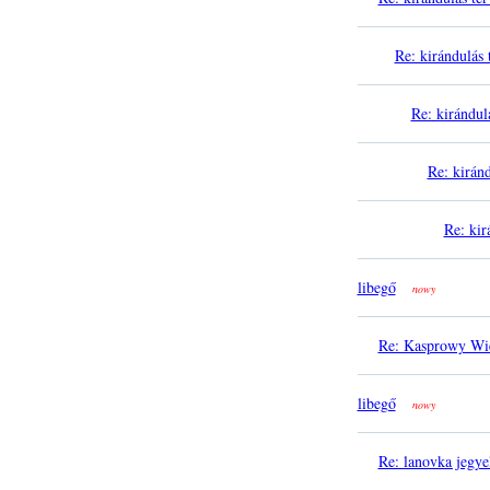
Re: kirándulás 
Re: kirándul
Re: kiránd
Re: kir
libegő
nowy
Re: Kasprowy Wi
libegő
nowy
Re: lanovka jegye