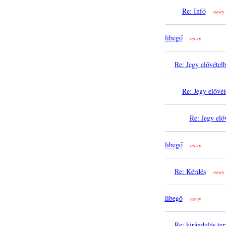
Re: Infó
nowy
libegő
nowy
Re: Jegy elővétel
Re: Jegy elővét
Re: Jegy elő
libegő
nowy
Re: Kérdés
nowy
libegő
nowy
Re: kirándulás ter