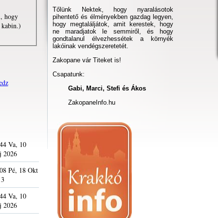
Tőlünk Nektek, hogy nyaralásotok
l, hogy
pihentető és élményekben gazdag legyen,
hogy megtaláljátok, amit kerestek, hogy
 kabin.)
ne maradjatok le semmiről, és hogy
gondtalanul élvezhessétek a környék
lakóinak vendégszeretetét.
Zakopane vár Titeket is!
Csapatunk:
edz
Gabi, Marci, Stefi és Ákos
ZakopaneInfo.hu
44 Va, 10
j 2026
08 Pé, 18 Okt
13
44 Va, 10
j 2026