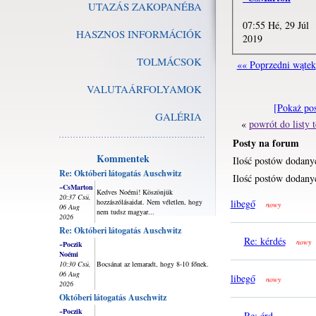
UTAZÁS ZAKOPANÉBA
07:55 Hé, 29 Júl
HASZNOS INFORMÁCIÓK
2019
TOLMÁCSOK
«« Poprzedni wątek
VALUTAÁRFOLYAMOK
[Pokaż po
GALÉRIA
«
powrót do listy
Posty na forum
Kommentek
Ilość postów dodany
Re: Októberi látogatás Auschwitz
Ilość postów dodanyc
~CsMarton
Kedves Noémi! Köszönjük
20:37 Csü,
hozzászólásaidat. Nem véletlen, hogy
libegő
nowy
06 Aug
nem tudsz magyar...
2026
Re: Októberi látogatás Auschwitz
Re: kérdés
nowy
~Poczik
Noémi
10:30 Csü,
Bocsánat az lemaradt, hogy 8-10 főnek.
06 Aug
libegő
nowy
2026
Októberi látogatás Auschwitz
~Poczik
Re: érd...