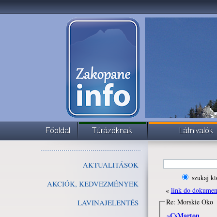
AKTUALITÁSOK
szukaj kt
AKCIÓK, KEDVEZMÉNYEK
«
link do dokume
Re: Morskie Oko
LAVINAJELENTÉS
~CsMarton