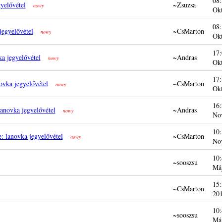
08:
yelővétel
~Zsuzsa
nowy
Ok
08:
jegyelővétel
~CsMarton
nowy
Ok
17:
ka jegyelővétel
~Andras
nowy
Ok
17:
ovka jegyelővétel
~CsMarton
nowy
Ok
16:
lanovka jegyelővétel
~Andras
nowy
No
10:
: lanovka jegyelővétel
~CsMarton
nowy
No
10:
~sooszsu
Má
15:
~CsMarton
20
10:
~sooszsu
Má