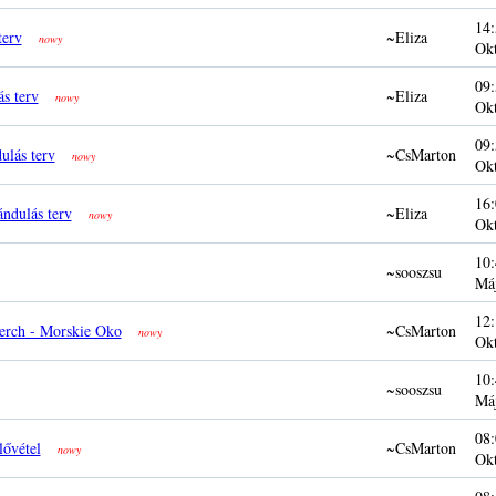
14:
terv
~Eliza
nowy
Ok
09:
ás terv
~Eliza
nowy
Ok
09:
ulás terv
~CsMarton
nowy
Ok
16:
ándulás terv
~Eliza
nowy
Ok
10:
~sooszsu
Má
12:
erch - Morskie Oko
~CsMarton
nowy
Ok
10:
~sooszsu
Má
08:
lővétel
~CsMarton
nowy
Ok