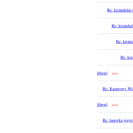
Re: kirándulás 
Re: kirándul
Re: kiránd
Re: kir
libegő
nowy
Re: Kasprowy Wi
libegő
nowy
Re: lanovka jegye