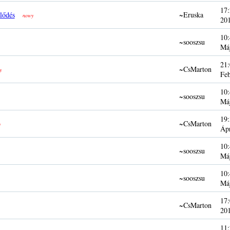
17:
lődés
~Eruska
nowy
20
10:
~sooszsu
Má
21:
~CsMarton
y
Fe
10:
~sooszsu
Má
19:
~CsMarton
y
Áp
10:
~sooszsu
Má
10:
~sooszsu
Má
17:
~CsMarton
20
11: