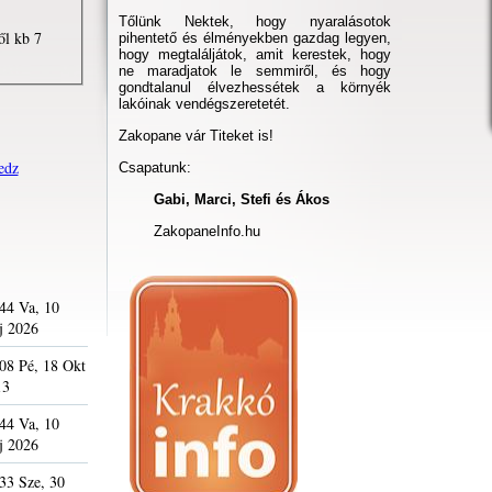
Tőlünk Nektek, hogy nyaralásotok
ől kb 7
pihentető és élményekben gazdag legyen,
hogy megtaláljátok, amit kerestek, hogy
ne maradjatok le semmiről, és hogy
gondtalanul élvezhessétek a környék
lakóinak vendégszeretetét.
Zakopane vár Titeket is!
edz
Csapatunk:
Gabi, Marci, Stefi és Ákos
ZakopaneInfo.hu
44 Va, 10
j 2026
08 Pé, 18 Okt
13
44 Va, 10
j 2026
33 Sze, 30