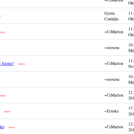
Ok
Gyula
11:
y
Családja
Ok
11:
~CsMarton
nowy
Ok
10:
~sooszsu
Má
11:
 fizetni?
~CsMarton
nowy
No
10:
~sooszsu
Má
21:
~CsMarton
nowy
20
17:
~Eruska
nowy
20
12:
dés
~CsMarton
nowy
20