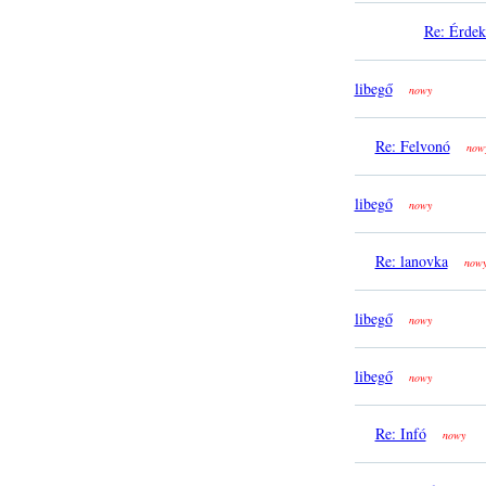
Re: Érdek
libegő
nowy
Re: Felvonó
now
libegő
nowy
Re: lanovka
now
libegő
nowy
libegő
nowy
Re: Infó
nowy