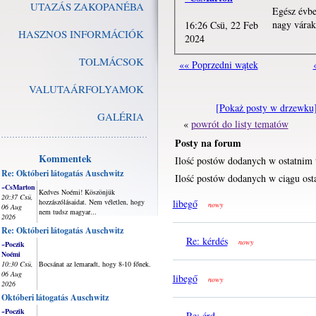
UTAZÁS ZAKOPANÉBA
Egész évbe
nagy várak
16:26 Csü, 22 Feb
HASZNOS INFORMÁCIÓK
2024
TOLMÁCSOK
«« Poprzedni wątek
VALUTAÁRFOLYAMOK
[Pokaż posty w drzewku
GALÉRIA
«
powrót do listy tematów
Posty na forum
Kommentek
Ilość postów dodanych w ostatnim 
Re: Októberi látogatás Auschwitz
Ilość postów dodanych w ciągu osta
~CsMarton
Kedves Noémi! Köszönjük
20:37 Csü,
hozzászólásaidat. Nem véletlen, hogy
libegő
nowy
06 Aug
nem tudsz magyar...
2026
Re: Októberi látogatás Auschwitz
Re: kérdés
nowy
~Poczik
Noémi
10:30 Csü,
Bocsánat az lemaradt, hogy 8-10 főnek.
06 Aug
libegő
nowy
2026
Októberi látogatás Auschwitz
~Poczik
Re: érd...