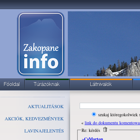
AKTUALITÁSOK
szukaj któregokolwiek 
AKCIÓK, KEDVEZMÉNYEK
«
link do dokumentu komentowa
Re: kérdés
LAVINAJELENTÉS
~CsMarton