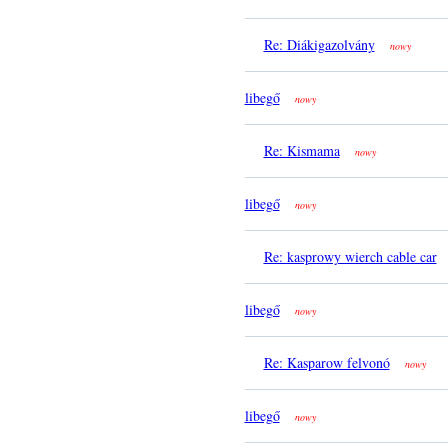
Re: Diákigazolvány
nowy
libegő
nowy
Re: Kismama
nowy
libegő
nowy
Re: kasprowy wierch cable car
libegő
nowy
Re: Kasparow felvonó
nowy
libegő
nowy