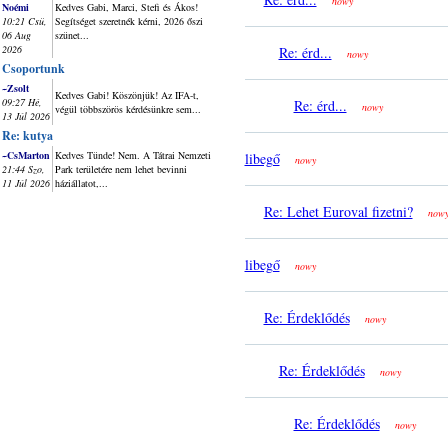
nowy
Noémi
Kedves Gabi, Marci, Stefi és Ákos!
10:21 Csü,
Segítséget szeretnék kérni, 2026 őszi
06 Aug
szünet...
2026
Re: érd...
nowy
Csoportunk
~Zsolt
Kedves Gabi! Köszönjük! Az IFA-t,
09:27 Hé,
Re: érd...
nowy
végül többszörös kérdésünkre sem...
13 Júl 2026
Re: kutya
~CsMarton
Kedves Tünde! Nem. A Tátrai Nemzeti
libegő
nowy
21:44 Szo,
Park területére nem lehet bevinni
11 Júl 2026
háziállatot,...
Re: Lehet Euroval fizetni?
now
libegő
nowy
Re: Érdeklődés
nowy
Re: Érdeklődés
nowy
Re: Érdeklődés
nowy