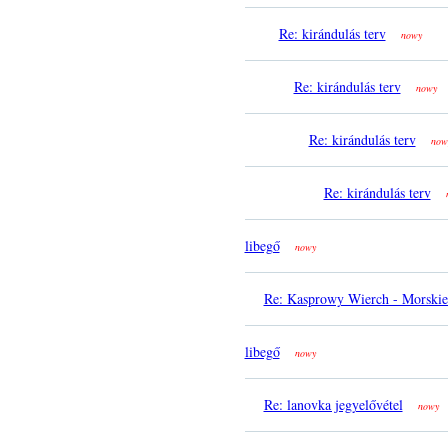
Re: kirándulás terv
nowy
Re: kirándulás terv
nowy
Re: kirándulás terv
now
Re: kirándulás terv
libegő
nowy
Re: Kasprowy Wierch - Morski
libegő
nowy
Re: lanovka jegyelővétel
nowy