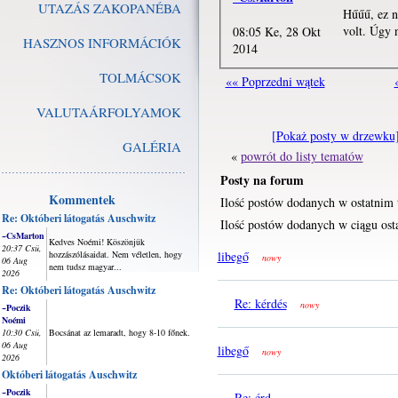
UTAZÁS ZAKOPANÉBA
Hűűű, ez n
volt. Úgy 
08:05 Ke, 28 Okt
HASZNOS INFORMÁCIÓK
2014
TOLMÁCSOK
«« Poprzedni wątek
VALUTAÁRFOLYAMOK
[Pokaż posty w drzewku
GALÉRIA
«
powrót do listy tematów
Posty na forum
Kommentek
Ilość postów dodanych w ostatnim 
Re: Októberi látogatás Auschwitz
Ilość postów dodanych w ciągu osta
~CsMarton
Kedves Noémi! Köszönjük
20:37 Csü,
hozzászólásaidat. Nem véletlen, hogy
libegő
nowy
06 Aug
nem tudsz magyar...
2026
Re: Októberi látogatás Auschwitz
Re: kérdés
nowy
~Poczik
Noémi
10:30 Csü,
Bocsánat az lemaradt, hogy 8-10 főnek.
06 Aug
libegő
nowy
2026
Októberi látogatás Auschwitz
~Poczik
Re: érd...