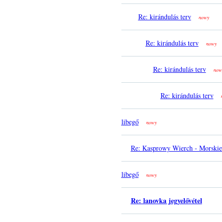
Re: kirándulás terv
nowy
Re: kirándulás terv
nowy
Re: kirándulás terv
now
Re: kirándulás terv
libegő
nowy
Re: Kasprowy Wierch - Morski
libegő
nowy
Re: lanovka jegyelővétel