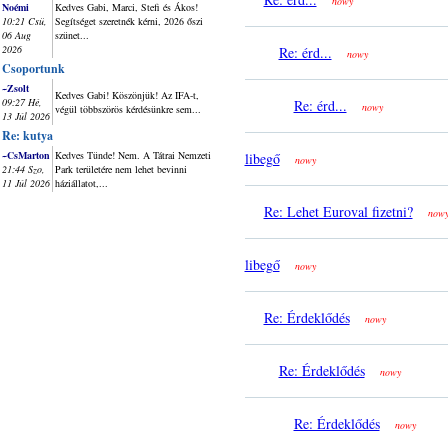
nowy
Noémi
Kedves Gabi, Marci, Stefi és Ákos!
10:21 Csü,
Segítséget szeretnék kérni, 2026 őszi
06 Aug
szünet...
2026
Re: érd...
nowy
Csoportunk
~Zsolt
Kedves Gabi! Köszönjük! Az IFA-t,
09:27 Hé,
Re: érd...
nowy
végül többszörös kérdésünkre sem...
13 Júl 2026
Re: kutya
~CsMarton
Kedves Tünde! Nem. A Tátrai Nemzeti
libegő
nowy
21:44 Szo,
Park területére nem lehet bevinni
11 Júl 2026
háziállatot,...
Re: Lehet Euroval fizetni?
now
libegő
nowy
Re: Érdeklődés
nowy
Re: Érdeklődés
nowy
Re: Érdeklődés
nowy