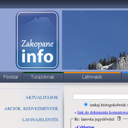
AKTUALITÁSOK
szukaj któregokolwiek 
AKCIÓK, KEDVEZMÉNYEK
«
link do dokumentu komentowa
Re: lanovka jegyelővétel
LAVINAJELENTÉS
~CsMarton