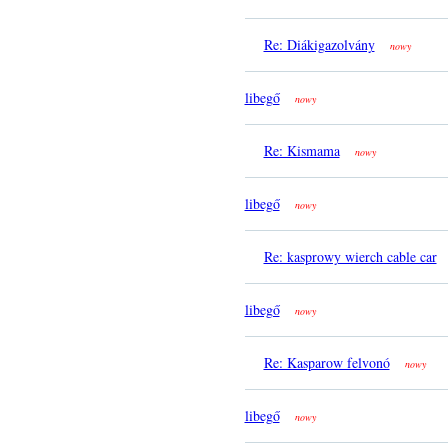
Re: Diákigazolvány
nowy
libegő
nowy
Re: Kismama
nowy
libegő
nowy
Re: kasprowy wierch cable car
libegő
nowy
Re: Kasparow felvonó
nowy
libegő
nowy