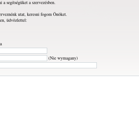
a segítségüket a szervezésben.
erveznénk utat, keresni fogom Önöket.
n, üdvözlettel:
a
(Nie wymagany)