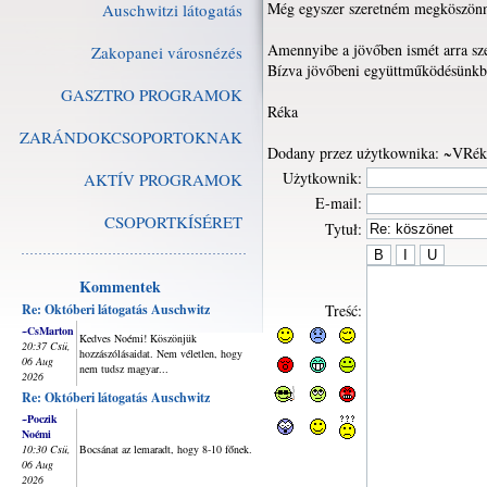
Még egyszer szeretném megköszönni 
Auschwitzi látogatás
Amennyibe a jövőben ismét arra sz
Zakopanei városnézés
Bízva jövőbeni együttműködésünkbe
GASZTRO PROGRAMOK
Réka
ZARÁNDOKCSOPORTOKNAK
Dodany przez użytkownika: ~VRék
Użytkownik:
AKTÍV PROGRAMOK
E-mail:
CSOPORTKÍSÉRET
Tytuł:
Kommentek
Re: Októberi látogatás Auschwitz
Treść:
~CsMarton
Kedves Noémi! Köszönjük
20:37 Csü,
hozzászólásaidat. Nem véletlen, hogy
06 Aug
nem tudsz magyar...
2026
Re: Októberi látogatás Auschwitz
~Poczik
Noémi
10:30 Csü,
Bocsánat az lemaradt, hogy 8-10 főnek.
06 Aug
2026