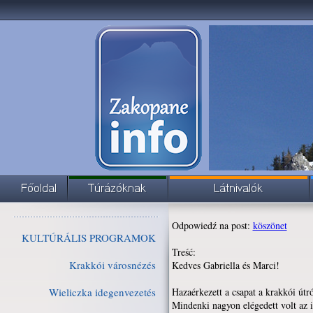
Odpowiedź na post:
köszönet
KULTÚRÁLIS PROGRAMOK
Treść:
Krakkói városnézés
Kedves Gabriella és Marci!
Wieliczka idegenvezetés
Hazaérkezett a csapat a krakkói útró
Mindenki nagyon elégedett volt az i