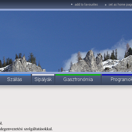
l.
degenvezetési szolgáltatásokkal.