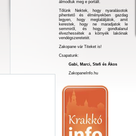
álmodtuk meg e portált.
Tőlünk Nektek, hogy nyaralásotok
pihentető és élményekben gazdag
legyen, hogy megtaláljátok, amit
kerestek, hogy ne maradjatok le
semmiről, és hogy gondtalanul
élvezhessétek a környék lakóinak
vendégszeretetét.
Zakopane vár Titeket is!
Csapatunk:
Gabi, Marci, Stefi és Ákos
ZakopaneInfo.hu