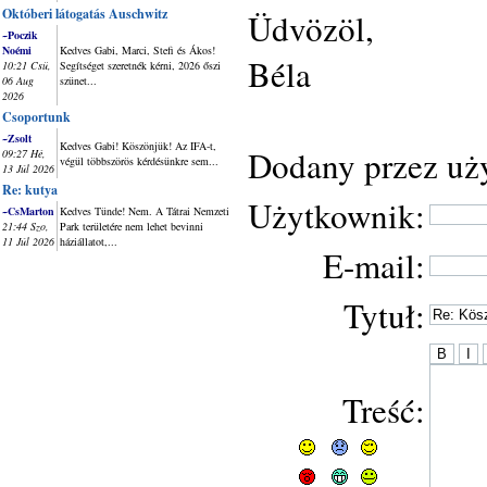
Októberi látogatás Auschwitz
Üdvözöl,
~Poczik
Noémi
Kedves Gabi, Marci, Stefi és Ákos!
Béla
10:21 Csü,
Segítséget szeretnék kérni, 2026 őszi
06 Aug
szünet...
2026
Csoportunk
~Zsolt
Kedves Gabi! Köszönjük! Az IFA-t,
Dodany przez uż
09:27 Hé,
végül többszörös kérdésünkre sem...
13 Júl 2026
Re: kutya
Użytkownik:
~CsMarton
Kedves Tünde! Nem. A Tátrai Nemzeti
21:44 Szo,
Park területére nem lehet bevinni
11 Júl 2026
háziállatot,...
E-mail:
Tytuł:
Treść: