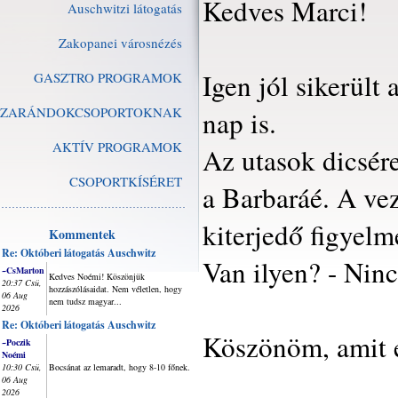
Kedves Marci!
Auschwitzi látogatás
Zakopanei városnézés
Igen jól sikerült
GASZTRO PROGRAMOK
ZARÁNDOKCSOPORTOKNAK
nap is.
AKTÍV PROGRAMOK
Az utasok dicsére
CSOPORTKÍSÉRET
a Barbaráé. A vez
kiterjedő figyel
Kommentek
Re: Októberi látogatás Auschwitz
Van ilyen? - Ninc
~CsMarton
Kedves Noémi! Köszönjük
20:37 Csü,
hozzászólásaidat. Nem véletlen, hogy
06 Aug
nem tudsz magyar...
2026
Re: Októberi látogatás Auschwitz
Köszönöm, amit é
~Poczik
Noémi
10:30 Csü,
Bocsánat az lemaradt, hogy 8-10 főnek.
06 Aug
2026