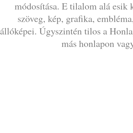
módosítása. E tilalom alá esik
szöveg, kép, grafika, embléma
állóképei. Úgyszintén tilos a Honl
más honlapon vagy