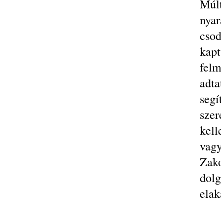
Múlt
nya
csod
kapt
felm
adta
seg
sze
kell
vag
Zak
dol
elak