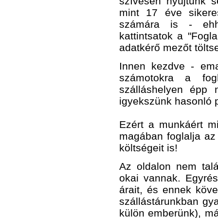
szívesen nyújtunk s
mint 17 éve siker
számára is - ehhe
kattintsatok a "Fogl
adatkérő mezőt töltse
Innen kezdve - emai
számotokra a fogl
szálláshelyen épp 
igyekszünk hasonló pa
Ezért a munkáért mi
magában foglalja az 
költségeit is!
Az oldalon nem talá
okai vannak. Egyré
árait, és ennek köve
szállástárunkban gya
külön emberünk), má