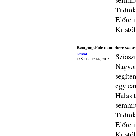
semmit
Tudtok
Előre i
Kristóf
Kemping:Pole namiotowe szalas
Kristóf
Sziasz
13:50 Ke, 12 Máj 2015
Nagyon
segíte
egy ca
Halas 
semmit
Tudtok
Előre i
Kristóf