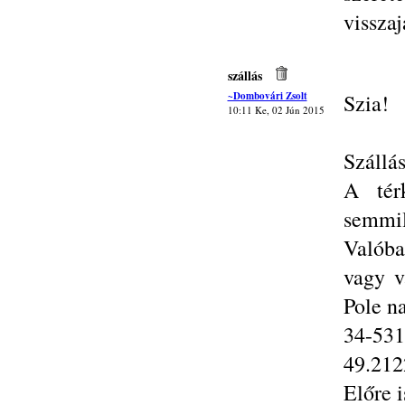
vissza
szállás
~Dombovári Zsolt
Szia!
10:11 Ke, 02 Jún 2015
Szállás
A tér
semmi
Valóba
vagy v
Pole n
34-531
49.212
Előre 