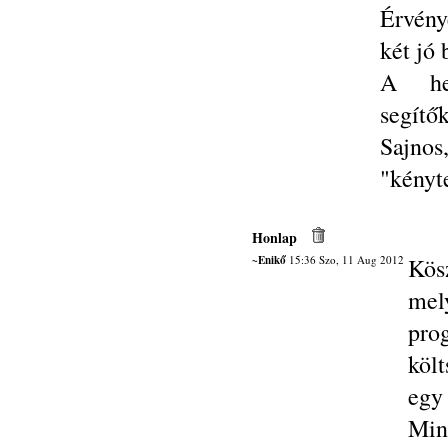
Érvény
két jó b
A hel
segítő
Sajno
"kényt
Honlap
~Enikő
15:36 Szo, 11 Aug 2012
Kös
mel
pro
költ
egy 
Min