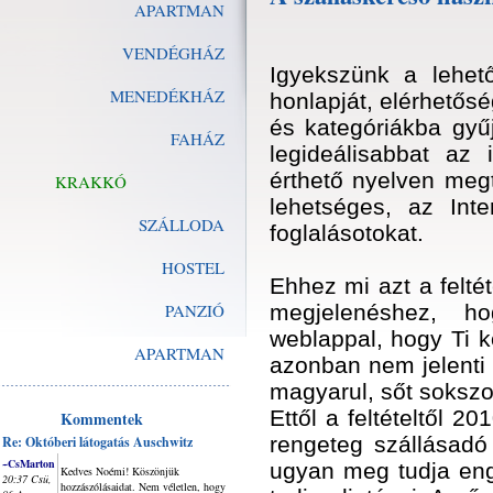
APARTMAN
VENDÉGHÁZ
Igyekszünk a lehet
MENEDÉKHÁZ
honlapját, elérhetősé
és kategóriákba gyű
FAHÁZ
legideálisabbat az 
érthető nyelven meg
KRAKKÓ
lehetséges, az Inte
SZÁLLODA
foglalásotokat.
HOSTEL
Ehhez mi azt a feltét
PANZIÓ
megjelenéshez, h
weblappal, hogy Ti k
APARTMAN
azonban nem jelenti 
magyarul, sőt sokszo
Ettől a feltételtől 
Kommentek
rengeteg szállásadó 
Re: Októberi látogatás Auschwitz
~CsMarton
ugyan meg tudja eng
Kedves Noémi! Köszönjük
20:37 Csü,
hozzászólásaidat. Nem véletlen, hogy