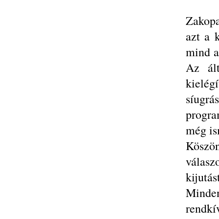
Zakopa
azt a 
mind a
Az ált
kielég
síugrá
progra
még is
Kösz
válasz
kijutást
Minden
rendkí