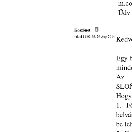
m.co
Üdv 
Köszönet
~dori
11:03 Pé, 29 Aug 2014
Kedve
Egy h
mind
Az 
SŁOŃ
Hogy
1. F
belvá
be le