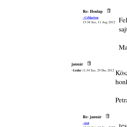
Re: Honlap
~CsMarton
Fe
15:38 Szo, 11 Aug 2012
saj
Ma
január
~Lenke
11:34 Szo, 29 Dec 2012
Kös
honl
Petr
Re: január
~test
tes