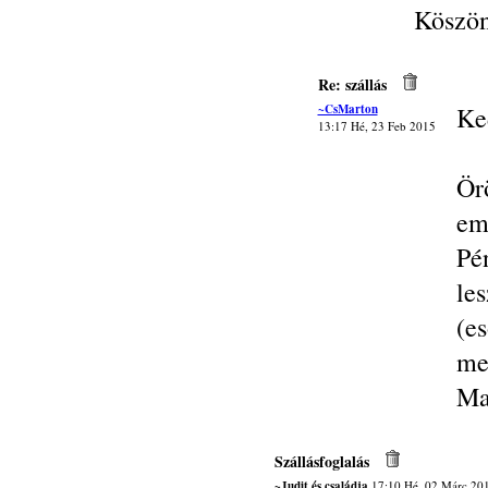
Köszö
Re: szállás
~CsMarton
Ke
13:17 Hé, 23 Feb 2015
Ör
em
Pé
le
(e
me
Ma
Szállásfoglalás
~Judit és családja
17:10 Hé, 02 Márc 20