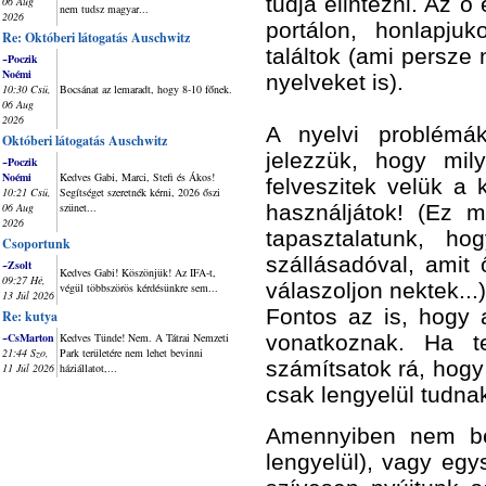
tudja elintézni. Az ő 
06 Aug
nem tudsz magyar...
2026
portálon, honlapju
Re: Októberi látogatás Auschwitz
találtok (ami persze
~Poczik
Noémi
nyelveket is).
10:30 Csü,
Bocsánat az lemaradt, hogy 8-10 főnek.
06 Aug
2026
A nyelvi problémák
Októberi látogatás Auschwitz
jelezzük, hogy mil
~Poczik
Noémi
Kedves Gabi, Marci, Stefi és Ákos!
felveszitek velük a 
10:21 Csü,
Segítséget szeretnék kérni, 2026 őszi
06 Aug
szünet...
használjátok! (Ez m
2026
tapasztalatunk, h
Csoportunk
szállásadóval, amit
~Zsolt
Kedves Gabi! Köszönjük! Az IFA-t,
09:27 Hé,
válaszoljon nektek...)
végül többszörös kérdésünkre sem...
13 Júl 2026
Fontos az is, hogy
Re: kutya
~CsMarton
Kedves Tünde! Nem. A Tátrai Nemzeti
vonatkoznak. Ha te
21:44 Szo,
Park területére nem lehet bevinni
számítsatok rá, hogy 
11 Júl 2026
háziállatot,...
csak lengyelül tudna
Amennyiben nem be
lengyelül), vagy eg