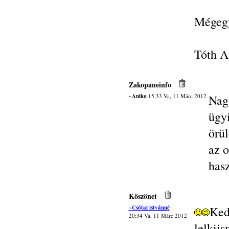
Mégegy
Tóth At
Zakopaneinfo
~Aniko
15:33 Va, 11 Márc 2012
Nag
ügy
örül
az o
hasz
Köszönet
~Csótai istvánné
Ked
20:34 Va, 11 Márc 2012
lelk