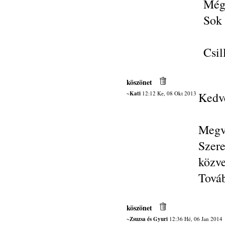
Még
Sok 
Csil
köszönet
~Kati
12:12 Ke, 08 Okt 2013
Kedv
Megvo
Szer
közve
Továb
köszönet
~Zsuzsa és Gyuri
12:36 Hé, 06 Jan 2014