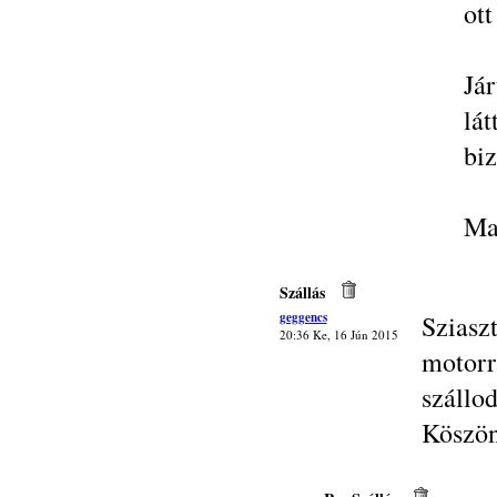
ott
Já
lá
biz
Ma
Szállás
geggencs
Szias
20:36 Ke, 16 Jún 2015
motor
szállo
Köszö