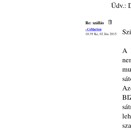
Üdv.: 
Re: szállás
~CsMarton
Szi
10:39 Ke, 02 Jún 2015
A 
ne
mu
sát
Az
BI
sát
le
sza