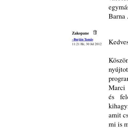
egymás
Barna 
Zakopane
~Burján Tamás
Kedves
11:21 Hé, 30 Júl 2012
Köszön
nyúj
progra
Marci 
és fel
kihagy
amit c
mi is 