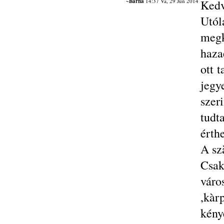
~Barna
14:37 Va, 29 Jún 2014
Kedv
Utó
megk
haza
ott 
jeg
szer
tud
érthe
A sz
Csak
váro
,kàr
kén