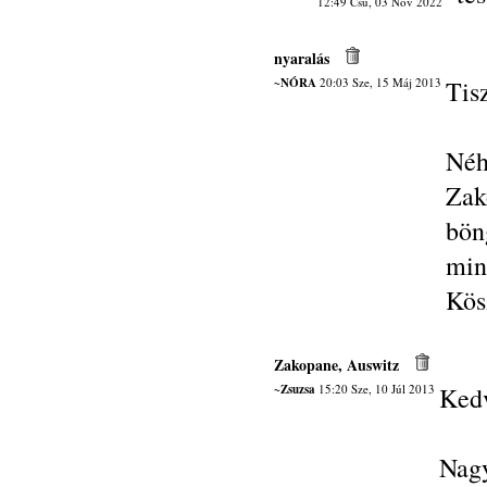
12:49 Csü, 03 Nov 2022
nyaralás
~NÓRA
20:03 Sze, 15 Máj 2013
Tis
Né
Zak
bön
mi
Kös
Zakopane, Auswitz
~Zsuzsa
15:20 Sze, 10 Júl 2013
Kedv
Nag