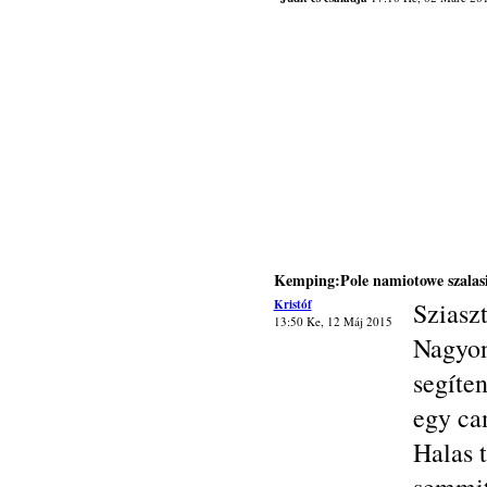
Kemping:Pole namiotowe szalas
Kristóf
Sziasz
13:50 Ke, 12 Máj 2015
Nagyon
segíte
egy ca
Halas 