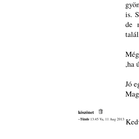
gyön
is. 
de m
talá
Még 
,ha 
Jó e
Magy
köszönet
~Tünde
13:45 Va, 11 Aug 2013
Kedv