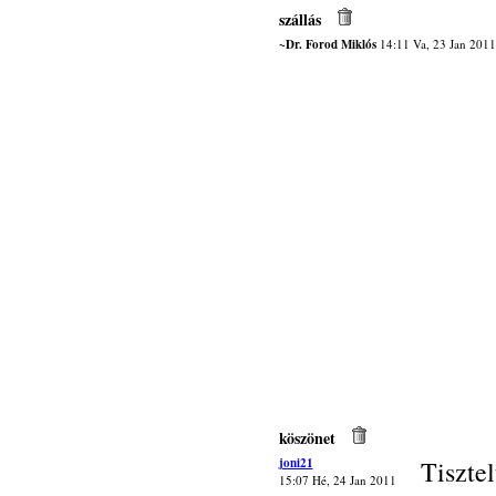
szállás
~Dr. Forod Miklós
14:11 Va, 23 Jan 2011
köszönet
joni21
Tisztel
15:07 Hé, 24 Jan 2011