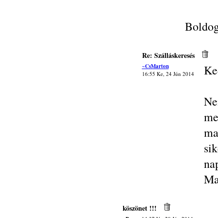
Boldog
Re: Szálláskeresés
~CsMarton
Ke
16:55 Ke, 24 Jún 2014
Ne
me
ma
si
na
Ma
köszönet !!!