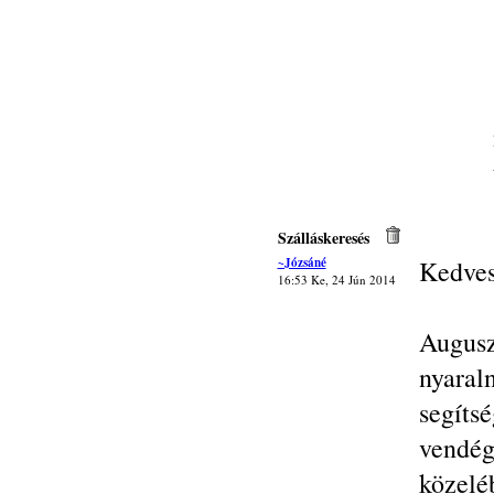
Szálláskeresés
~Józsáné
Kedves
16:53 Ke, 24 Jún 2014
Augusz
nyaral
segít
vendég
közelé