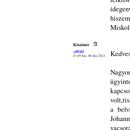
idegen
hisze
Miskol
Köszönet
~edvart
Kedves
21:49 Sze, 06 Jún 2012
Nagyo
ügyint
kapcso
volt,ti
a belv
Johan
vacsor