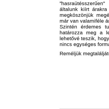
"hasraütésszerűen" 
általunk kiírt árak
megköszönjük megért
már van valamiféle ár
Szintén érdemes t
határozza meg a le
lehetővé teszik, hog
nincs egységes form
Reméljük megtaláljáto