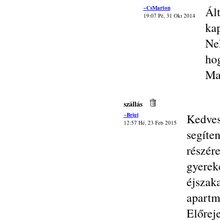
~CsMarton
Ál
19:07 Pé, 31 Okt 2014
kap
Ne
hog
Ma
szállás
~Brigi
Kedves
12:57 Hé, 23 Feb 2015
segíte
részé
gyere
éjsza
apart
Előrej