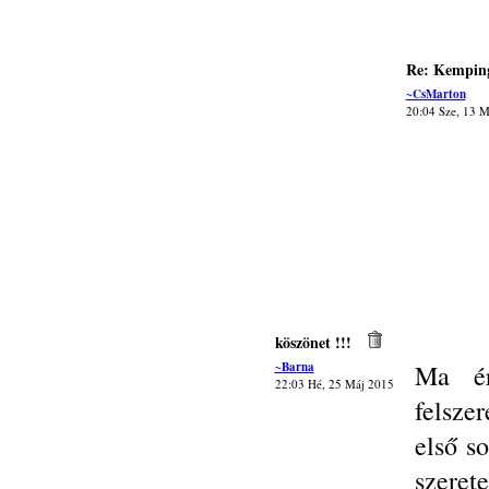
Re: Kemping
~CsMarton
20:04 Sze, 13 M
köszönet !!!
~Barna
Ma ér
22:03 Hé, 25 Máj 2015
felsze
első s
szere