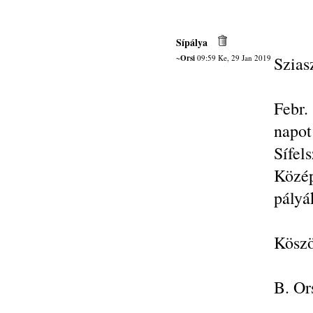
Sípálya
~Orsi
09:59 Ke, 29 Jan 2019
Szias
Febr.
napot
Sífel
Közé
pályá
Köszö
B. Or