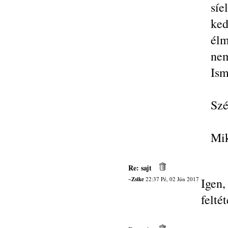
sí
ke
élm
nem
Ism
Szé
Mik
Re: sajt
~Zsike
22:37 Pé, 02 Jún 2017
Igen
felté