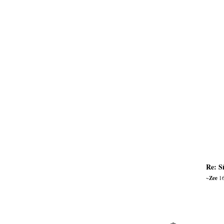
Re: S
~Zee
16