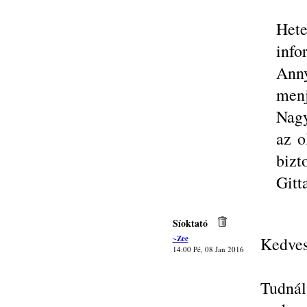
Het
info
Anny
menj
Nagy
az o
bizt
Gitt
Síoktató
~Zee
Kedves
14:00 Pé, 08 Jan 2016
Tudnál