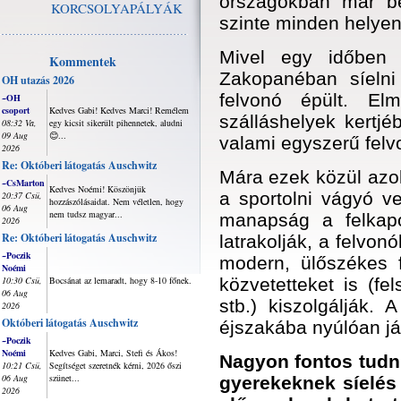
országokban már be
KORCSOLYAPÁLYÁK
szinte minden helyen 
Mivel egy időben 
Kommentek
Zakopanéban síelni
OH utazás 2026
felvonó épült. El
~OH
csoport
Kedves Gabi! Kedves Marci! Remélem
szálláshelyek kertjéb
08:32 Va,
egy kicsit sikerült pihennetek, aludni
09 Aug
😊...
valami egyszerű felv
2026
Re: Októberi látogatás Auschwitz
Mára ezek közül azok
~CsMarton
Kedves Noémi! Köszönjük
a sportolni vágyó v
20:37 Csü,
hozzászólásaidat. Nem véletlen, hogy
06 Aug
nem tudsz magyar...
manapság a felkapo
2026
Re: Októberi látogatás Auschwitz
latrakolják, a felvon
~Poczik
modern, ülőszékes f
Noémi
10:30 Csü,
Bocsánat az lemaradt, hogy 8-10 főnek.
közvetetteket is (fe
06 Aug
stb.) kiszolgálják. 
2026
Októberi látogatás Auschwitz
éjszakába nyúlóan jár
~Poczik
Noémi
Kedves Gabi, Marci, Stefi és Ákos!
Nagyon fontos tudni
10:21 Csü,
Segítséget szeretnék kérni, 2026 őszi
06 Aug
szünet...
gyerekeknek síelés
2026