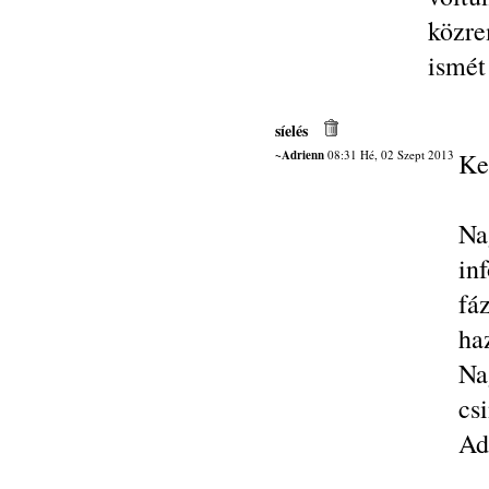
közre
ismét
síelés
~Adrienn
08:31 Hé, 02 Szept 2013
Ke
Na
in
fá
ha
Na
csi
Ad