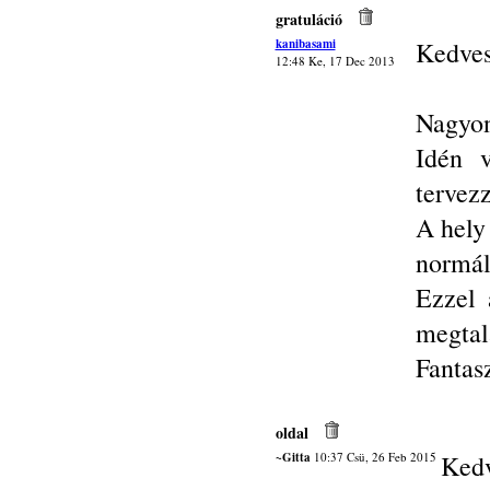
gratuláció
kanibasami
Kedves
12:48 Ke, 17 Dec 2013
Nagyon
Idén v
tervez
A hely
normál
Ezzel 
megtal
Fantas
oldal
~Gitta
10:37 Csü, 26 Feb 2015
Kedv