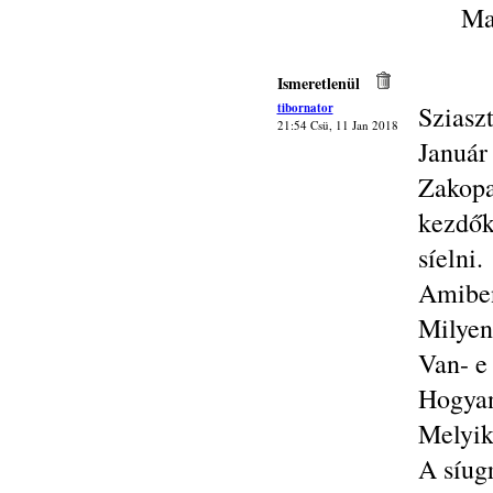
Ma
Ismeretlenül
tibornator
Sziasz
21:54 Csü, 11 Jan 2018
Januá
Zakop
kezdők
síelni.
Amiben
Milyen
Van- e
Hogyan 
Melyik
A síug