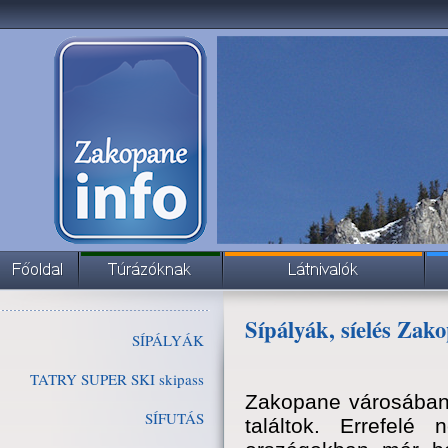
Sípályák, síelés Zak
SÍPÁLYÁK
TATRY SUPER SKI skipass
Zakopane városában 
SÍFUTÁS
találtok. Errefe