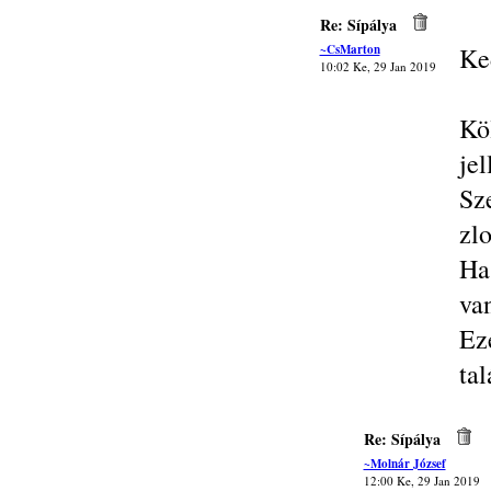
Re: Sípálya
~CsMarton
Ke
10:02 Ke, 29 Jan 2019
Kö
je
Sz
zlo
Ha
va
Ez
tal
Re: Sípálya
~Molnár József
12:00 Ke, 29 Jan 2019