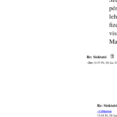
pé
leh
fi
vi
Ma
Re: Síoktató
~Zee
14:55 Pé, 08 Jan 2
Re: Síoktató
~CsMarton
15:04 Pé, 08 Ja