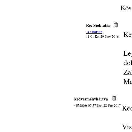
Kös
Re: Síoktatás
~CsMarton
Ke
11:01 Ke, 29 Nov 2016
Le
do
Za
Ma
kedvezménykártya
~SMiklós
07:57 Sze, 22 Feb 2017
Ked
Vis