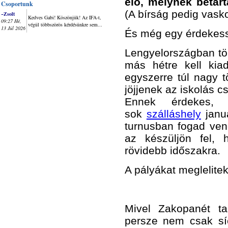
elő, melynek betart
Csoportunk
(A bírság pedig vasko
~Zsolt
Kedves Gabi! Köszönjük! Az IFA-t,
09:27 Hé,
végül többszörös kérdésünkre sem...
13 Júl 2026
És még egy érdekess
Lengyelországban tö
más hétre kell kia
egyszerre túl nagy t
jöjjenek az iskolás cs
Ennek érdekes, 
sok
szálláshely
januá
turnusban fogad ven
az készüljön fel, 
rövidebb időszakra.
A pályákat meglelitek 
Mivel Zakopanét tar
persze nem csak síe