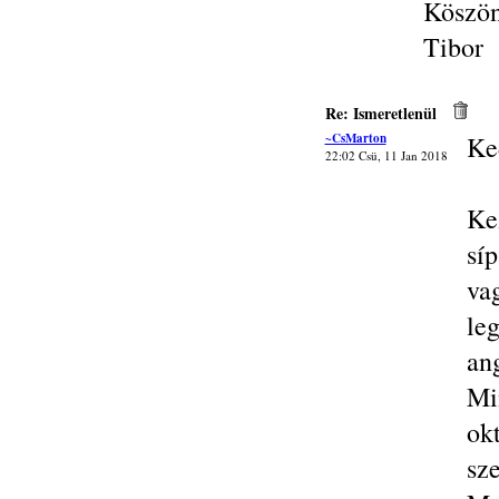
Köszön
Tibor
Re: Ismeretlenül
~CsMarton
Ke
22:02 Csü, 11 Jan 2018
Ke
sí
va
le
ang
Mi
ok
sz