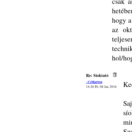
csak a
hetéb
hogy a
az ok
telje
techni
hol/ho
Re: Síoktató
~CsMarton
Ke
14:26 Pé, 08 Jan 2016
Sa
sío
min
Sz