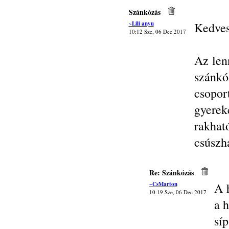
Szánkózás
~Lili anyu
Kedves
10:12 Sze, 06 Dec 2017
Az len
szánk
csopo
gyerek
rakhat
csúszh
Re: Szánkózás
~CsMarton
A h
10:19 Sze, 06 Dec 2017
a h
sí