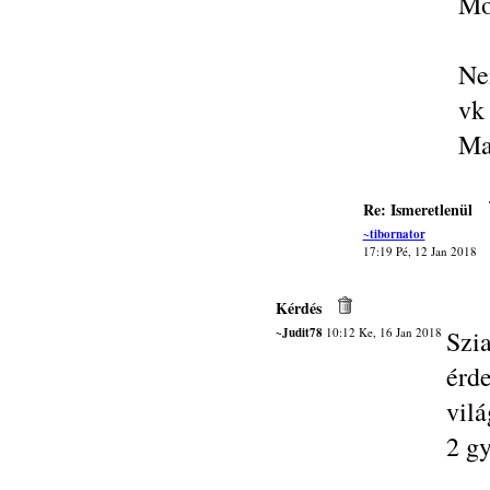
Mo
Ne
vk
Ma
Re: Ismeretlenül
~tibornator
17:19 Pé, 12 Jan 2018
Kérdés
~Judit78
10:12 Ke, 16 Jan 2018
Sz
érd
vil
2 g