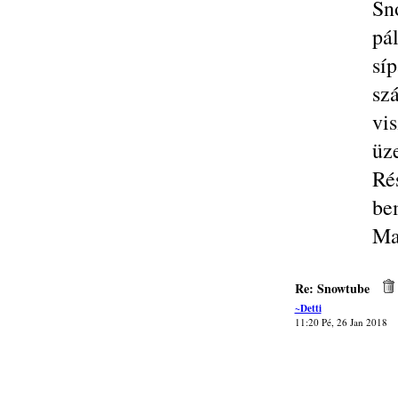
Sn
pá
sí
sz
vi
üz
Ré
be
Ma
Re: Snowtube
~Detti
11:20 Pé, 26 Jan 2018