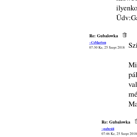
ilyenk
Üdv:G
Re: Gubalowka
~CsMarton
Sz
07:30 Ke, 25 Szept 2018
Mi
pá
va
mé
Ma
Re: Gubalowka
~gabcsi4
07:46 Ke, 25 Szept 2018