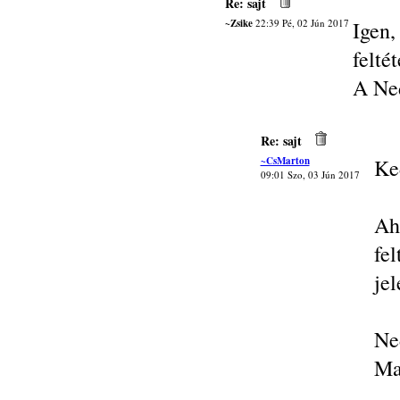
Re: sajt
~Zsike
22:39 Pé, 02 Jún 2017
Igen
felté
A Ned
Re: sajt
~CsMarton
Ke
09:01 Szo, 03 Jún 2017
Ah
fe
je
Ne
Ma