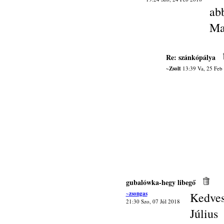
abb
Ma
Re: szánkópálya
~Zsolt
13:39 Va, 25 Feb
gubalówka-hegy libegő
~zsongas
Kedves
21:30 Szo, 07 Júl 2018
Júliu