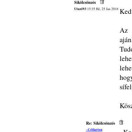
Síkölcsönzés
Utazó93
15:35 Hé, 25 Jan 2016
Kedv
Az 
ajá
Tudo
lehe
lehe
hog
sífe
Kösz
Re: Síkölcsönzés
~CsMarton