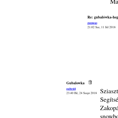
Ma
Re: gubalówka-heg
zsongas
21:02 Sze, 11 Júl 2018
Gubalowka
gabcsi4
Sziasz
23:40 Hé, 24 Szept 2018
Segít
Zakop
snowbo