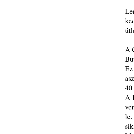
Le
ke
útl
A 
Bu
Ez 
as
40 
A 
ven
le
sik