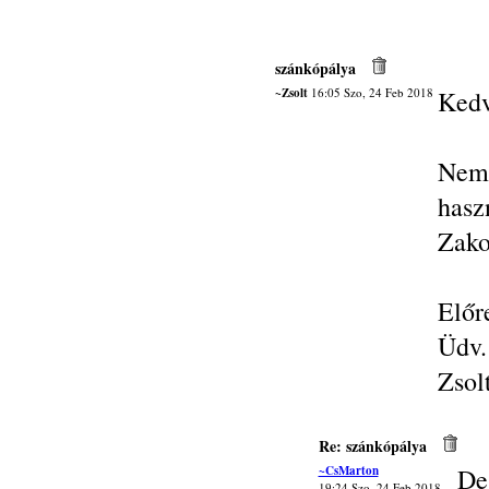
szánkópálya
~Zsolt
16:05 Szo, 24 Feb 2018
Kedv
Nem 
has
Zako
Előr
Üdv.
Zsol
Re: szánkópálya
~CsMarton
De.
19:24 Szo, 24 Feb 2018