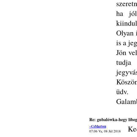
szeret
ha jól
kiindul
Olyan 
is a je
Jön ve
tudja
jegyvá
Köszön
üdv.
Galamb
Re: gubalówka-hegy libe
~CsMarton
Ke
07:06 Va, 08 Júl 2018