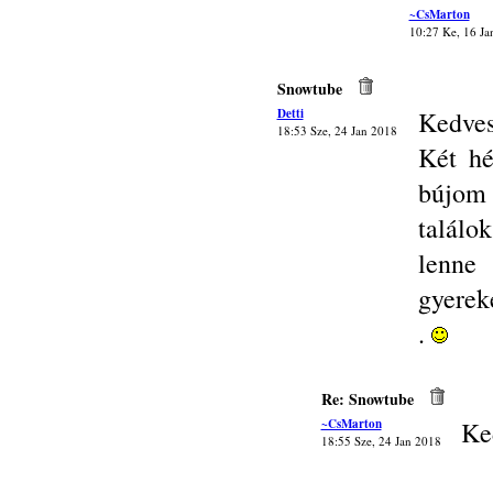
~CsMarton
10:27 Ke, 16 Ja
Snowtube
Detti
Kedves
18:53 Sze, 24 Jan 2018
Két h
bújom 
találo
lenne 
gyereke
.
Re: Snowtube
~CsMarton
Ke
18:55 Sze, 24 Jan 2018