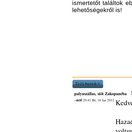
ismertetőt találtok
lehetőségekről is!
palyaszállas, síőt Zakopanéba
~sielő
20:41 Hé, 16 Jan 2012
Kedve
Hazaé
vol