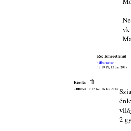
Mo
Ne
vk
Ma
Re: Ismeretlenül
~tibornator
17:19 Pé, 12 Jan 2018
Kérdés
~Judit78
10:12 Ke, 16 Jan 2018
Sz
érd
vil
2 g