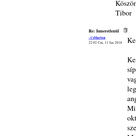
Köszön
Tibor
Re: Ismeretlenül
~CsMarton
Ke
22:02 Csü, 11 Jan 2018
Ke
sí
va
le
ang
Mi
ok
sz