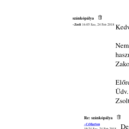
szánkópálya
~Zsolt
16:05 Szo, 24 Feb 2018
Kedv
Nem 
has
Zako
Előr
Üdv.
Zsol
Re: szánkópálya
~CsMarton
De.
19:24 Szo, 24 Feb 2018