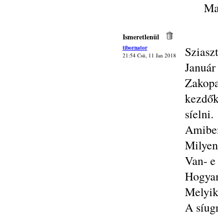
Ma
Ismeretlenül
tibornator
Sziasz
21:54 Csü, 11 Jan 2018
Januá
Zakop
kezdők
síelni.
Amiben
Milyen
Van- e
Hogyan 
Melyik
A síug