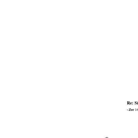
Re: S
~Zee
16