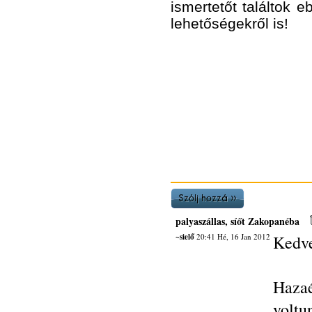
ismertetőt találtok
lehetőségekről is!
palyaszállas, síőt Zakopanéba
~sielő
20:41 Hé, 16 Jan 2012
Kedve
Hazaé
vol