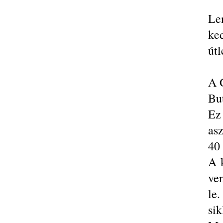
Le
ke
útl
A 
Bu
Ez 
as
40 
A 
ven
le
sik