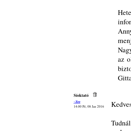
Het
info
Anny
menj
Nagy
az o
bizt
Gitt
Síoktató
~Zee
Kedves
14:00 Pé, 08 Jan 2016
Tudnál