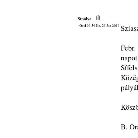
Sípálya
~Orsi
09:59 Ke, 29 Jan 2019
Szias
Febr.
napot
Sífel
Közé
pályá
Köszö
B. Or