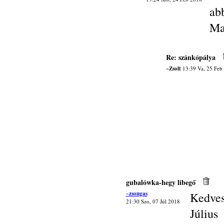
abb
Ma
Re: szánkópálya
~Zsolt
13:39 Va, 25 Feb
gubalówka-hegy libegő
~zsongas
Kedves
21:30 Szo, 07 Júl 2018
Júliu