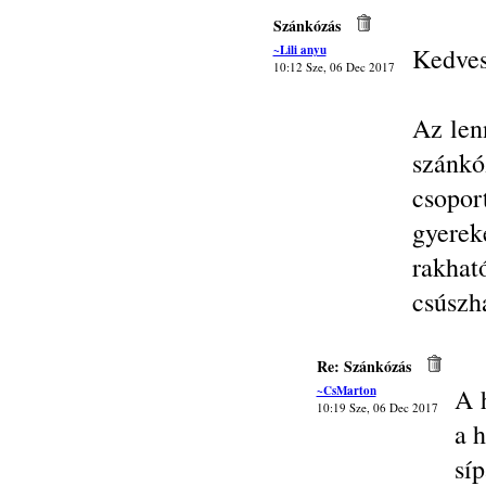
Szánkózás
~Lili anyu
Kedves
10:12 Sze, 06 Dec 2017
Az len
szánk
csopo
gyerek
rakhat
csúszh
Re: Szánkózás
~CsMarton
A h
10:19 Sze, 06 Dec 2017
a h
sí