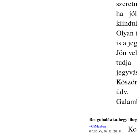
szeret
ha jól
kiindul
Olyan 
is a je
Jön ve
tudja
jegyvá
Köszön
üdv.
Galamb
Re: gubalówka-hegy libe
~CsMarton
Ke
07:06 Va, 08 Júl 2018