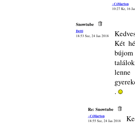
~CsMarton
10:27 Ke, 16 Ja
Snowtube
Detti
Kedves
18:53 Sze, 24 Jan 2018
Két h
bújom 
találo
lenne 
gyereke
.
Re: Snowtube
~CsMarton
Ke
18:55 Sze, 24 Jan 2018