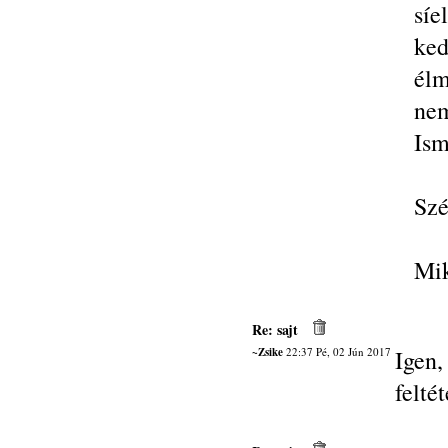
sí
ke
élm
nem
Ism
Szé
Mik
Re: sajt
~Zsike
22:37 Pé, 02 Jún 2017
Igen
felté