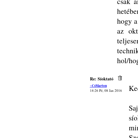
csak a
hetéb
hogy a
az ok
telje
techni
hol/ho
Re: Síoktató
~CsMarton
Ke
14:26 Pé, 08 Jan 2016
Sa
sío
min
Sz