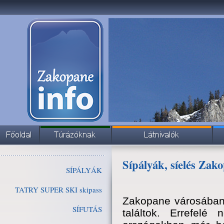
Sípályák, síelés Zak
SÍPÁLYÁK
TATRY SUPER SKI skipass
Zakopane városában 
SÍFUTÁS
találtok. Errefe