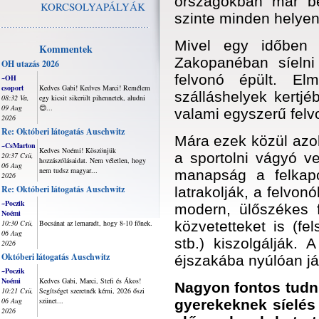
országokban már be
KORCSOLYAPÁLYÁK
szinte minden helyen 
Mivel egy időben 
Kommentek
Zakopanéban síelni
OH utazás 2026
felvonó épült. El
~OH
csoport
Kedves Gabi! Kedves Marci! Remélem
szálláshelyek kertjéb
08:32 Va,
egy kicsit sikerült pihennetek, aludni
09 Aug
😊...
valami egyszerű felv
2026
Re: Októberi látogatás Auschwitz
Mára ezek közül azok
~CsMarton
Kedves Noémi! Köszönjük
a sportolni vágyó v
20:37 Csü,
hozzászólásaidat. Nem véletlen, hogy
06 Aug
nem tudsz magyar...
manapság a felkapo
2026
Re: Októberi látogatás Auschwitz
latrakolják, a felvon
~Poczik
modern, ülőszékes f
Noémi
10:30 Csü,
Bocsánat az lemaradt, hogy 8-10 főnek.
közvetetteket is (fe
06 Aug
stb.) kiszolgálják. 
2026
Októberi látogatás Auschwitz
éjszakába nyúlóan jár
~Poczik
Noémi
Kedves Gabi, Marci, Stefi és Ákos!
Nagyon fontos tudni
10:21 Csü,
Segítséget szeretnék kérni, 2026 őszi
06 Aug
szünet...
gyerekeknek síelés
2026