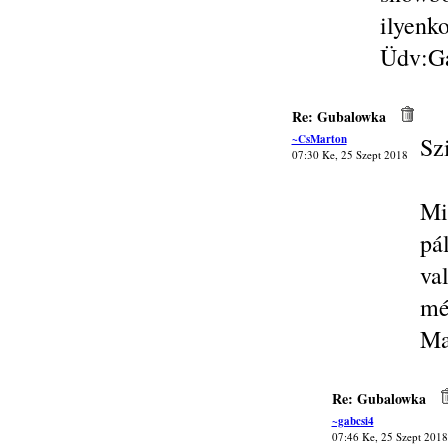
ilyenk
Üdv:G
Re: Gubalowka
~CsMarton
Sz
07:30 Ke, 25 Szept 2018
Mi
pá
va
mé
Ma
Re: Gubalowka
~gabcsi4
07:46 Ke, 25 Szept 2018