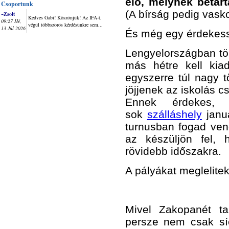
elő, melynek betart
Csoportunk
(A bírság pedig vasko
~Zsolt
Kedves Gabi! Köszönjük! Az IFA-t,
09:27 Hé,
végül többszörös kérdésünkre sem...
13 Júl 2026
És még egy érdekess
Lengyelországban tö
más hétre kell kia
egyszerre túl nagy t
jöjjenek az iskolás cs
Ennek érdekes, 
sok
szálláshely
januá
turnusban fogad ven
az készüljön fel, 
rövidebb időszakra.
A pályákat meglelitek 
Mivel Zakopanét tar
persze nem csak síe