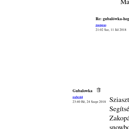
Ma
Re: gubalówka-heg
zsongas
21:02 Sze, 11 Júl 2018
Gubalowka
gabcsi4
Sziasz
23:40 Hé, 24 Szept 2018
Segít
Zakop
snowbo