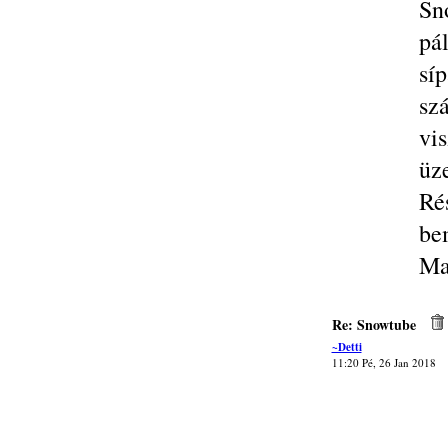
Sn
pá
sí
sz
vi
üz
Ré
be
Ma
Re: Snowtube
~Detti
11:20 Pé, 26 Jan 2018