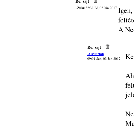
Re: sajt
~Zsike
22:39 Pé, 02 Jún 2017
Igen
felté
A Ned
Re: sajt
~CsMarton
Ke
09:01 Szo, 03 Jún 2017
Ah
fe
je
Ne
Ma