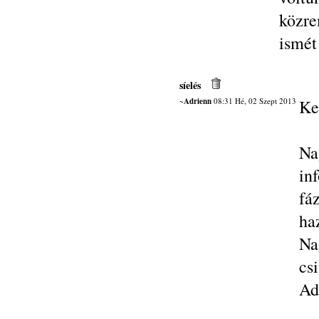
közre
ismét
síelés
~Adrienn
08:31 Hé, 02 Szept 2013
Ke
Na
in
fá
ha
Na
csi
Ad