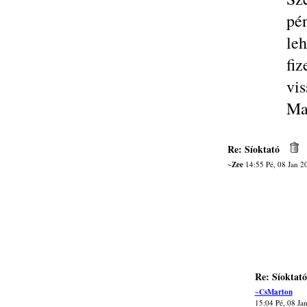
pé
leh
fi
vi
Ma
Re: Síoktató
~Zee
14:55 Pé, 08 Jan 2
Re: Síoktató
~CsMarton
15:04 Pé, 08 Ja