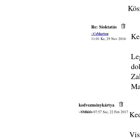
Kös
Re: Síoktatás
~CsMarton
Ke
11:01 Ke, 29 Nov 2016
Le
do
Za
Ma
kedvezménykártya
~SMiklós
07:57 Sze, 22 Feb 2017
Ked
Vis