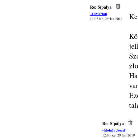
Re: Sípálya
~CsMarton
Ke
10:02 Ke, 29 Jan 2019
Kö
je
Sz
zlo
Ha
va
Ez
tal
Re: Sípálya
~Molnár József
12:00 Ke, 29 Jan 2019