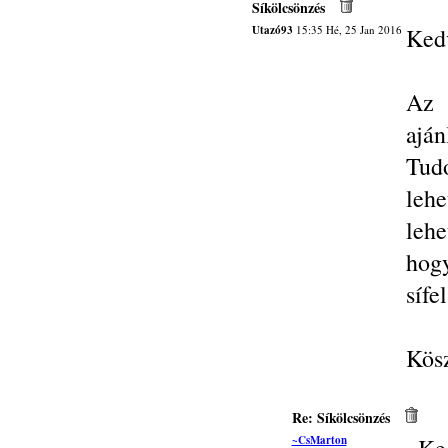
Síkölcsönzés
Utazó93
15:35 Hé, 25 Jan 2016
Kedv
Az 
ajá
Tudo
lehe
lehe
hog
sífe
Kösz
Re: Síkölcsönzés
~CsMarton