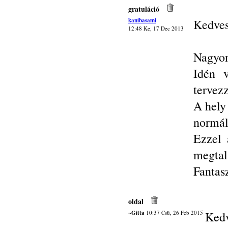
gratuláció
kanibasami
Kedves
12:48 Ke, 17 Dec 2013
Nagyon
Idén v
tervez
A hely
normál
Ezzel 
megtal
Fantas
oldal
~Gitta
10:37 Csü, 26 Feb 2015
Kedv