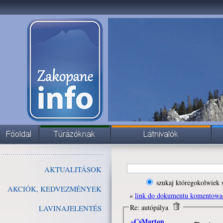
AKTUALITÁSOK
szukaj któregokolwiek 
AKCIÓK, KEDVEZMÉNYEK
«
link do dokumentu komentowa
Re: autópálya
LAVINAJELENTÉS
~CsMarton