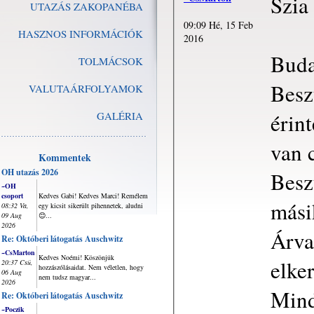
Szia
UTAZÁS ZAKOPANÉBA
09:09 Hé, 15 Feb
HASZNOS INFORMÁCIÓK
2016
Buda
TOLMÁCSOK
Besz
VALUTAÁRFOLYAMOK
érin
GALÉRIA
van 
Kommentek
OH utazás 2026
Besz
~OH
csoport
Kedves Gabi! Kedves Marci! Remélem
mási
08:32 Va,
egy kicsit sikerült pihennetek, aludni
09 Aug
😊...
2026
Árva
Re: Októberi látogatás Auschwitz
~CsMarton
Kedves Noémi! Köszönjük
elke
20:37 Csü,
hozzászólásaidat. Nem véletlen, hogy
06 Aug
nem tudsz magyar...
2026
Mind
Re: Októberi látogatás Auschwitz
~Poczik