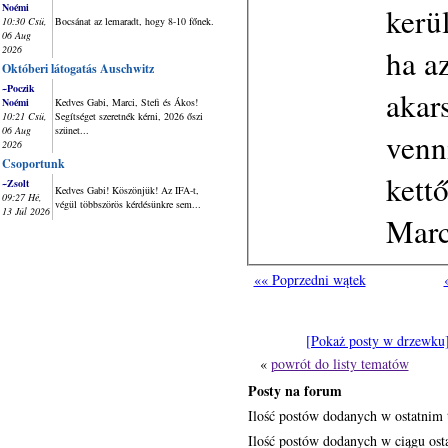
kerü
Noémi
10:30 Csü,
Bocsánat az lemaradt, hogy 8-10 főnek.
06 Aug
ha a
2026
Októberi látogatás Auschwitz
~Poczik
akar
Noémi
Kedves Gabi, Marci, Stefi és Ákos!
10:21 Csü,
Segítséget szeretnék kérni, 2026 őszi
06 Aug
szünet...
venn
2026
Csoportunk
kett
~Zsolt
Kedves Gabi! Köszönjük! Az IFA-t,
09:27 Hé,
végül többszörös kérdésünkre sem...
13 Júl 2026
Marc
«« Poprzedni wątek
[Pokaż posty w drzewku
«
powrót do listy tematów
Posty na forum
Ilość postów dodanych w ostatnim 
Ilość postów dodanych w ciągu osta