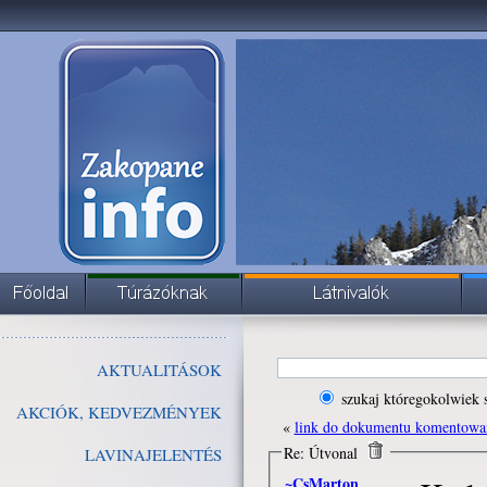
AKTUALITÁSOK
szukaj któregokolwiek 
AKCIÓK, KEDVEZMÉNYEK
«
link do dokumentu komentowa
Re: Útvonal
LAVINAJELENTÉS
~CsMarton