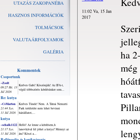
Kedv
UTAZÁS ZAKOPANÉBA
11:02 Va, 15 Jan
HASZNOS INFORMÁCIÓK
2017
Szeri
TOLMÁCSOK
jell
VALUTAÁRFOLYAMOK
ha 2
GALÉRIA
még 
Kommentek
Csoportunk
hóát
~Zsolt
Kedves Gabi! Köszönjük! Az IFA-t,
09:27 Hé, 13
végül többszörös kérdésünkre sem...
tava
Júl 2026
Re: kutya
Pill
~CsMarton
Kedves Tünde! Nem. A Tátrai Nemzeti
21:44 Szo,
Park területére nem lehet bevinni
11 Júl 2026
háziállatot,...
mond
kutya
~schalk1122
Helló! Az lenne a kérdésem,h
lengy
21:17 Szo,
lanovkával fel jöhet a kutya? Mennyi az
11 Júl 2026
ára? Köszi a...
Raftingolás és kerékpározás