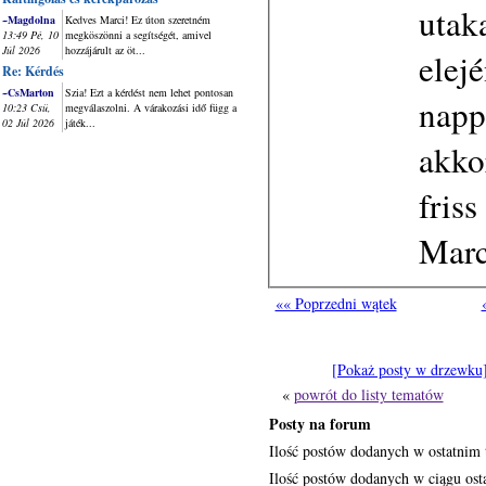
utak
~Magdolna
Kedves Marci! Ez úton szeretném
13:49 Pé, 10
megköszönni a segítségét, amivel
Júl 2026
hozzájárult az öt...
elej
Re: Kérdés
~CsMarton
Szia! Ezt a kérdést nem lehet pontosan
napp
10:23 Csü,
megválaszolni. A várakozási idő függ a
02 Júl 2026
játék...
akkor
friss
Marc
«« Poprzedni wątek
[Pokaż posty w drzewku
«
powrót do listy tematów
Posty na forum
Ilość postów dodanych w ostatnim 
Ilość postów dodanych w ciągu osta