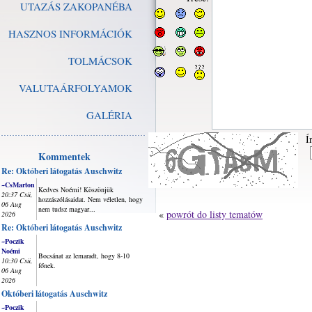
UTAZÁS ZAKOPANÉBA
HASZNOS INFORMÁCIÓK
TOLMÁCSOK
VALUTAÁRFOLYAMOK
GALÉRIA
Í
Kommentek
Re: Októberi látogatás Auschwitz
~CsMarton
Kedves Noémi! Köszönjük
20:37 Csü,
hozzászólásaidat. Nem véletlen, hogy
06 Aug
nem tudsz magyar...
«
powrót do listy tematów
2026
Re: Októberi látogatás Auschwitz
~Poczik
Noémi
Bocsánat az lemaradt, hogy 8-10
10:30 Csü,
főnek.
06 Aug
2026
Októberi látogatás Auschwitz
~Poczik