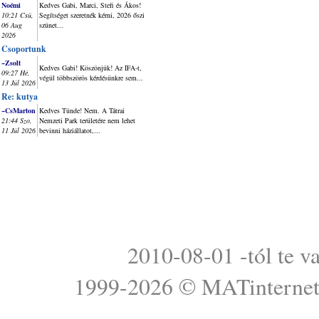
Noémi
Kedves Gabi, Marci, Stefi és Ákos!
10:21 Csü,
Segítséget szeretnék kérni, 2026 őszi
06 Aug
szünet...
2026
Csoportunk
~Zsolt
Kedves Gabi! Köszönjük! Az IFA-t,
09:27 Hé,
végül többszörös kérdésünkre sem...
13 Júl 2026
Re: kutya
~CsMarton
Kedves Tünde! Nem. A Tátrai
21:44 Szo,
Nemzeti Park területére nem lehet
11 Júl 2026
bevinni háziállatot,...
2010-08-01 -tól te v
1999-2026 ©
MATinterne