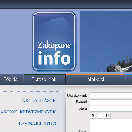
Użytkownik:
AKTUALITÁSOK
E-mail:
Temat:
AKCIÓK, KEDVEZMÉNYEK
LAVINAJELENTÉS
Treść: