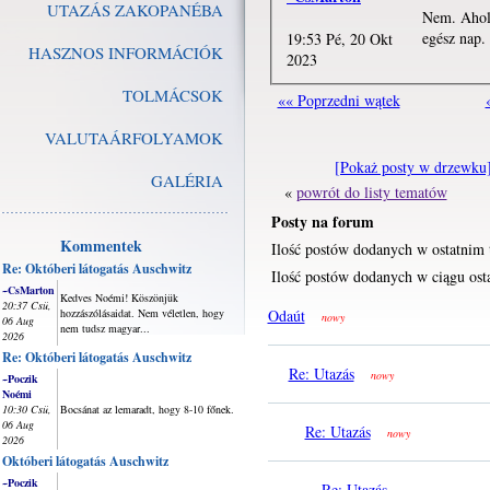
UTAZÁS ZAKOPANÉBA
Nem. Ahol 
egész nap.
19:53 Pé, 20 Okt
HASZNOS INFORMÁCIÓK
2023
TOLMÁCSOK
«« Poprzedni wątek
VALUTAÁRFOLYAMOK
[Pokaż posty w drzewku
GALÉRIA
«
powrót do listy tematów
Posty na forum
Kommentek
Ilość postów dodanych w ostatnim 
Re: Októberi látogatás Auschwitz
Ilość postów dodanych w ciągu osta
~CsMarton
Kedves Noémi! Köszönjük
20:37 Csü,
hozzászólásaidat. Nem véletlen, hogy
Odaút
nowy
06 Aug
nem tudsz magyar...
2026
Re: Októberi látogatás Auschwitz
Re: Utazás
nowy
~Poczik
Noémi
10:30 Csü,
Bocsánat az lemaradt, hogy 8-10 főnek.
06 Aug
Re: Utazás
nowy
2026
Októberi látogatás Auschwitz
~Poczik
Re: Utazás