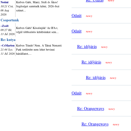
nowy
Noémi
Kedves Gabi, Marci, Stefi és Ákos!
10:21 Csü,
Segítséget szeretnék kérni, 2026 őszi
06 Aug
szünet...
2026
Odaút
nowy
Csoportunk
~Zsolt
Kedves Gabi! Köszönjük! Az IFA-t,
09:27 Hé,
Odaút
nowy
végül többszörös kérdésünkre sem...
13 Júl 2026
Re: kutya
~CsMarton
Kedves Tünde! Nem. A Tátrai Nemzeti
Re: időjárás
nowy
21:44 Szo,
Park területére nem lehet bevinni
11 Júl 2026
háziállatot,...
Re: időjárás
nowy
Re: időjárás
nowy
Odaút
nowy
Re: Orangeways
nowy
Re: Orangeways
nowy