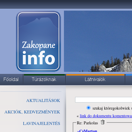
AKTUALITÁSOK
szukaj któregokolwiek 
AKCIÓK, KEDVEZMÉNYEK
«
link do dokumentu komentowa
Re: Parkolas
LAVINAJELENTÉS
~CsMarton