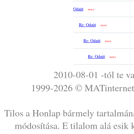
Odaút
nowy
Re: Odaút
nowy
Re: Odaút
nowy
Re: Odaút
nowy
2010-08-01 -tól te v
1999-2026 ©
MATinterne
Tilos a Honlap bármely tartalmána
módosítása. E tilalom alá esik