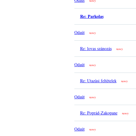
Odaút
nowy
Re: Parkolas
Odaút
nowy
Re: lovas szánozás
nowy
Odaút
nowy
Re: Utazàsi feltètelek
nowy
Odaút
nowy
Re: Poprád-Zakopane
nowy
Odaút
nowy