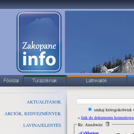
AKTUALITÁSOK
szukaj któregokolwiek 
AKCIÓK, KEDVEZMÉNYEK
«
link do dokumentu komentowa
Re: Auschwitz
LAVINAJELENTÉS
~CsMarton