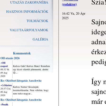
Szia
UTAZÁS ZAKOPANÉBA
(redaktor)
HASZNOS INFORMÁCIÓK
16:42 Va, 20 Ápr
2025
Sajn
TOLMÁCSOK
ideg
VALUTAÁRFOLYAMOK
adna
GALÉRIA
érkez
Kommentek
OH utazás 2026
pedi
~OH
csoport
Kedves Gabi! Kedves Marci! Remélem
08:32 Va,
egy kicsit sikerült pihennetek, aludni
09 Aug
😊...
2026
Így 
Re: Októberi látogatás Auschwitz
~CsMarton
Kedves Noémi! Köszönjük
sajn
20:37 Csü,
hozzászólásaidat. Nem véletlen, hogy
06 Aug
nem tudsz magyar...
2026
már 
Re: Októberi látogatás Auschwitz
~Poczik