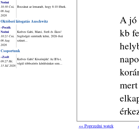
Noémi
10:30 Csü,
Bocsánat az lemaradt, hogy 8-10 főnek.
06 Aug
A jó
2026
Októberi látogatás Auschwitz
~Poczik
kb fe
Noémi
Kedves Gabi, Marci, Stefi és Ákos!
10:21 Csü,
Segítséget szeretnék kérni, 2026 őszi
06 Aug
szünet...
hely
2026
Csoportunk
napo
~Zsolt
Kedves Gabi! Köszönjük! Az IFA-t,
09:27 Hé,
végül többszörös kérdésünkre sem...
13 Júl 2026
korá
mert
elka
érke
«« Poprzedni wątek