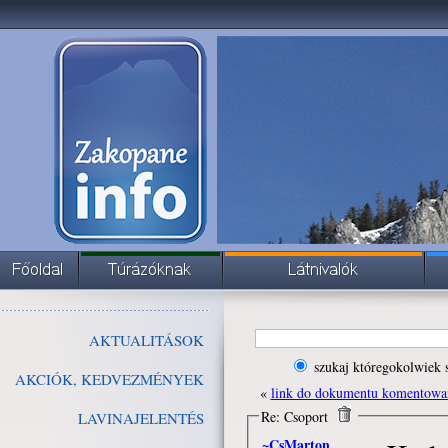
AKTUALITÁSOK
szukaj któregokolwiek 
AKCIÓK, KEDVEZMÉNYEK
«
link do dokumentu komentowa
Re: Csoport
LAVINAJELENTÉS
~CsMarton