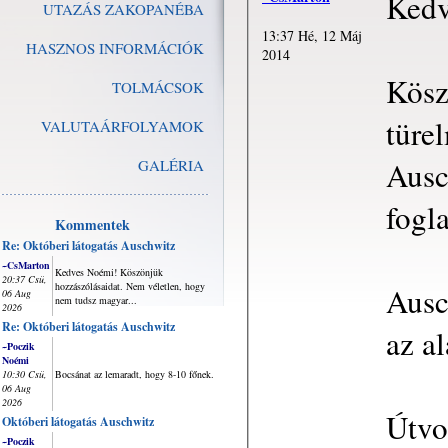
Kedv
UTAZÁS ZAKOPANÉBA
13:37 Hé, 12 Máj
HASZNOS INFORMÁCIÓK
2014
Kösz
TOLMÁCSOK
türe
VALUTAÁRFOLYAMOK
Ausc
GALÉRIA
fogl
Kommentek
Re: Októberi látogatás Auschwitz
~CsMarton
Kedves Noémi! Köszönjük
20:37 Csü,
hozzászólásaidat. Nem véletlen, hogy
Ausc
06 Aug
nem tudsz magyar...
2026
Re: Októberi látogatás Auschwitz
az al
~Poczik
Noémi
10:30 Csü,
Bocsánat az lemaradt, hogy 8-10 főnek.
06 Aug
2026
Útvo
Októberi látogatás Auschwitz
~Poczik