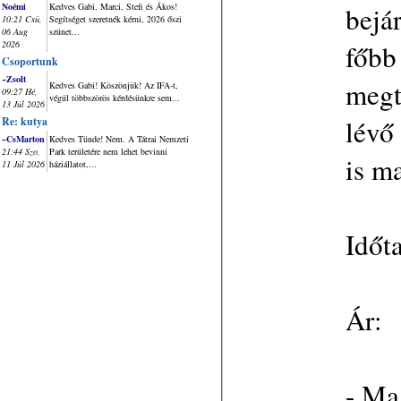
bejá
Noémi
Kedves Gabi, Marci, Stefi és Ákos!
10:21 Csü,
Segítséget szeretnék kérni, 2026 őszi
06 Aug
szünet...
főbb
2026
Csoportunk
~Zsolt
megt
Kedves Gabi! Köszönjük! Az IFA-t,
09:27 Hé,
végül többszörös kérdésünkre sem...
13 Júl 2026
lévő
Re: kutya
~CsMarton
Kedves Tünde! Nem. A Tátrai Nemzeti
21:44 Szo,
Park területére nem lehet bevinni
is m
11 Júl 2026
háziállatot,...
Időta
Ár:
- Ma