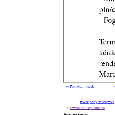
pln/
- Fog
Term
kérd
rend
Marc
«« Poprzedni wątek
[Pokaż posty w drzewku
«
powrót do listy tematów
Posty na forum