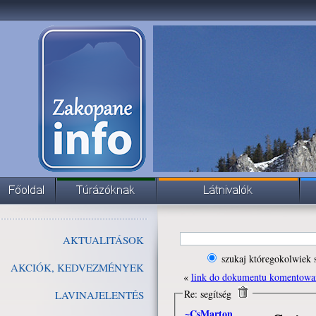
AKTUALITÁSOK
szukaj któregokolwiek 
AKCIÓK, KEDVEZMÉNYEK
«
link do dokumentu komentowa
Re: segítség
LAVINAJELENTÉS
~CsMarton