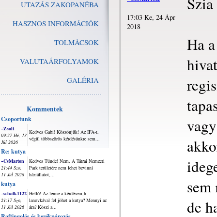
Szia
UTAZÁS ZAKOPANÉBA
17:03 Ke, 24 Ápr
HASZNOS INFORMÁCIÓK
2018
Ha a
TOLMÁCSOK
hiva
VALUTAÁRFOLYAMOK
regis
GALÉRIA
tapas
Kommentek
Csoportunk
vagy
~Zsolt
Kedves Gabi! Köszönjük! Az IFA-t,
09:27 Hé, 13
végül többszörös kérdésünkre sem...
akko
Júl 2026
Re: kutya
ideg
~CsMarton
Kedves Tünde! Nem. A Tátrai Nemzeti
21:44 Szo,
Park területére nem lehet bevinni
11 Júl 2026
háziállatot,...
sem 
kutya
~schalk1122
Helló! Az lenne a kérdésem,h
de h
21:17 Szo,
lanovkával fel jöhet a kutya? Mennyi az
11 Júl 2026
ára? Köszi a...
Raftingolás és kerékpározás