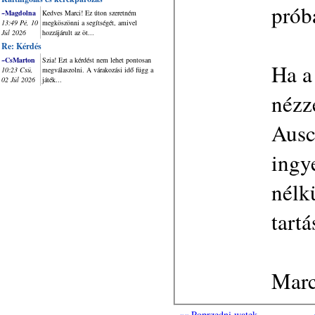
prób
~Magdolna
Kedves Marci! Ez úton szeretném
13:49 Pé, 10
megköszönni a segítségét, amivel
Júl 2026
hozzájárult az öt...
Re: Kérdés
~CsMarton
Szia! Ezt a kérdést nem lehet pontosan
Ha a
10:23 Csü,
megválaszolni. A várakozási idő függ a
02 Júl 2026
játék...
nézz
Ausc
ingy
nélk
tart
Marc
«« Poprzedni wątek