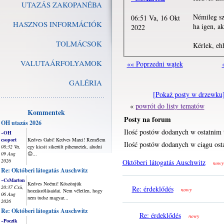
UTAZÁS ZAKOPANÉBA
Némileg sz
06:51 Va, 16 Okt
HASZNOS INFORMÁCIÓK
ha igen, ak
2022
TOLMÁCSOK
Kérlek, eh
VALUTAÁRFOLYAMOK
«« Poprzedni wątek
GALÉRIA
[Pokaż posty w drzewku
«
powrót do listy tematów
Kommentek
Posty na forum
OH utazás 2026
Ilość postów dodanych w ostatnim 
~OH
csoport
Kedves Gabi! Kedves Marci! Remélem
Ilość postów dodanych w ciągu osta
08:32 Va,
egy kicsit sikerült pihennetek, aludni
09 Aug
😊...
2026
Októberi látogatás Auschwitz
nowy
Re: Októberi látogatás Auschwitz
~CsMarton
Kedves Noémi! Köszönjük
20:37 Csü,
Re: érdeklődés
nowy
hozzászólásaidat. Nem véletlen, hogy
06 Aug
nem tudsz magyar...
2026
Re: Októberi látogatás Auschwitz
Re: érdeklődés
nowy
~Poczik