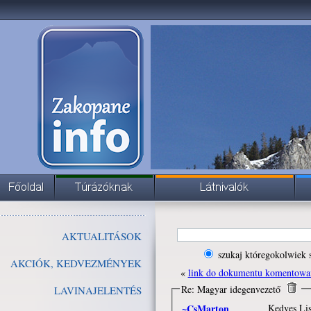
AKTUALITÁSOK
szukaj któregokolwiek 
AKCIÓK, KEDVEZMÉNYEK
«
link do dokumentu komentowa
Re: Magyar idegenvezető
LAVINAJELENTÉS
~CsMarton
Kedves Lis