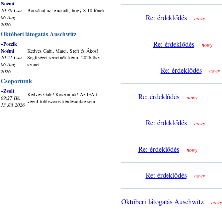
Noémi
10:30 Csü,
Bocsánat az lemaradt, hogy 8-10 főnek.
Re: érdeklődés
06 Aug
nowy
2026
Októberi látogatás Auschwitz
Re: érdeklődés
~Poczik
nowy
Noémi
Kedves Gabi, Marci, Stefi és Ákos!
10:21 Csü,
Segítséget szeretnék kérni, 2026 őszi
06 Aug
szünet...
Re: érdeklődés
nowy
2026
Csoportunk
~Zsolt
Kedves Gabi! Köszönjük! Az IFA-t,
Re: érdeklődés
nowy
09:27 Hé,
végül többszörös kérdésünkre sem...
13 Júl 2026
Re: érdeklődés
nowy
Re: érdeklődés
nowy
Re: érdeklődés
nowy
Októberi látogatás Auschwitz
nowy