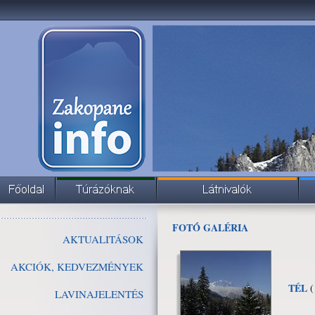
FOTÓ GALÉRIA
AKTUALITÁSOK
AKCIÓK, KEDVEZMÉNYEK
TÉL
(
LAVINAJELENTÉS