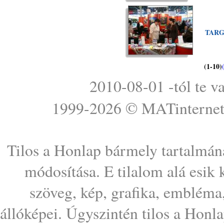
TARG
(1-10)
2010-08-01 -tól te v
1999-2026 ©
MATinterne
Tilos a Honlap bármely tartalmána
módosítása. E tilalom alá esik
szöveg, kép, grafika, embléma
állóképei. Úgyszintén tilos a Honl