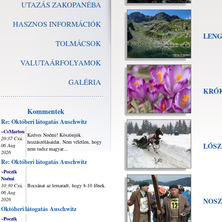
UTAZÁS ZAKOPANÉBA
HASZNOS INFORMÁCIÓK
LENG
TOLMÁCSOK
VALUTAÁRFOLYAMOK
GALÉRIA
KRÓ
Kommentek
Re: Októberi látogatás Auschwitz
~CsMarton
Kedves Noémi! Köszönjük
20:37 Csü,
hozzászólásaidat. Nem véletlen, hogy
LÓSZ
06 Aug
nem tudsz magyar...
2026
Re: Októberi látogatás Auschwitz
~Poczik
Noémi
10:30 Csü,
Bocsánat az lemaradt, hogy 8-10 főnek.
06 Aug
2026
NOSZ
Októberi látogatás Auschwitz
~Poczik