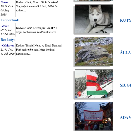
Noémi
Kedves Gabi, Marci, Stefi és Ákos!
10:21 Csü,
Segítséget szeretnék kérni, 2026 őszi
06 Aug
szünet...
2026
KUTY
Csoportunk
~Zsolt
Kedves Gabi! Köszönjük! Az IFA-t,
09:27 Hé,
végül többszörös kérdésünkre sem...
13 Júl 2026
Re: kutya
~CsMarton
Kedves Tünde! Nem. A Tátrai Nemzeti
21:44 Szo,
Park területére nem lehet bevinni
ÁLLA
11 Júl 2026
háziállatot,...
SÍUG
ADAM