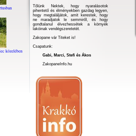
Tőlünk Nektek, hogy nyaralásotok
tusban
pihentető és élményekben gazdag legyen,
hogy megtaláljátok, amit kerestek, hogy
ne maradjatok le semmiről, és hogy
gondtalanul élvezhessétek a környék
lakóinak vendégszeretetét.
Zakopane vár Titeket is!
Csapatunk:
ec közelében
Gabi, Marci, Stefi és Ákos
ZakopaneInfo.hu