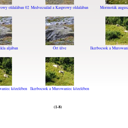
rowy oldalában 02
Medvecsalád a Kasprowy oldalában
Mormoták augusz
kla aljában
Őrt ülve
Ikerbocsok a Murowani
waniec közelében
Ikerbocsok a Murowaniec közelében
(1-8)