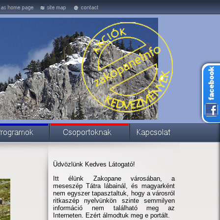
Üdvözlünk Kedves Látogató!
Itt élünk Zakopane városában, a
meseszép Tátra lábainál, és magyarként
nem egyszer tapasztaltuk, hogy a városról
ritkaszép nyelvünkön szinte semmilyen
információ nem található meg az
Interneten. Ezért álmodtuk meg e portált.