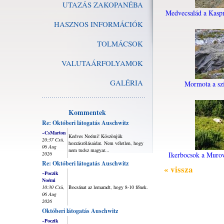
UTAZÁS ZAKOPANÉBA
Medvecsalád a Kasp
HASZNOS INFORMÁCIÓK
TOLMÁCSOK
VALUTAÁRFOLYAMOK
GALÉRIA
Mormota a szi
Kommentek
Re: Októberi látogatás Auschwitz
~CsMarton
Kedves Noémi! Köszönjük
20:37 Csü,
hozzászólásaidat. Nem véletlen, hogy
06 Aug
nem tudsz magyar...
2026
Ikerbocsok a Muro
Re: Októberi látogatás Auschwitz
« vissza
~Poczik
Noémi
10:30 Csü,
Bocsánat az lemaradt, hogy 8-10 főnek.
06 Aug
2026
Októberi látogatás Auschwitz
~Poczik