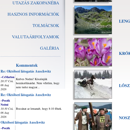
UTAZÁS ZAKOPANÉBA
HASZNOS INFORMÁCIÓK
LENG
TOLMÁCSOK
VALUTAÁRFOLYAMOK
GALÉRIA
KRÓ
Kommentek
Re: Októberi látogatás Auschwitz
~CsMarton
Kedves Noémi! Köszönjük
20:37 Csü,
hozzászólásaidat. Nem véletlen, hogy
LÓSZ
06 Aug
nem tudsz magyar...
2026
Re: Októberi látogatás Auschwitz
~Poczik
Noémi
10:30 Csü,
Bocsánat az lemaradt, hogy 8-10 főnek.
06 Aug
2026
NOSZ
Októberi látogatás Auschwitz
~Poczik