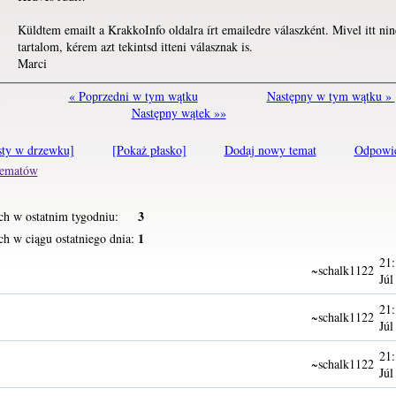
Küldtem emailt a KrakkoInfo oldalra írt emailedre válaszként. Mivel itt nin
tartalom, kérem azt tekintsd itteni válasznak is.
Marci
« Poprzedni w tym wątku
Następny w tym wątku »
Następny wątek »»
sty w drzewku]
[Pokaż płasko]
Dodaj nowy temat
Odpowi
 tematów
3
ch w ostatnim tygodniu:
1
h w ciągu ostatniego dnia:
21:
~schalk1122
Júl
21:
~schalk1122
Júl
21:
~schalk1122
Júl