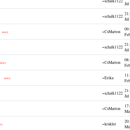
~schalk1122
Júl
21:
~schalk1122
Júl
09:
~CsMarton
nowy
Fe
21:
~schalk1122
Júl
08:
~CsMarton
nowy
Fe
11:
~Erika
nowy
Fe
21:
~schalk1122
Júl
17:
~CsMarton
Má
20:
~krakler
wy
Má