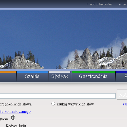
óregokolwiek słowa
szukaj wszystkich słów
za
ntu komentowanego
ajecen
Kedves Judit!