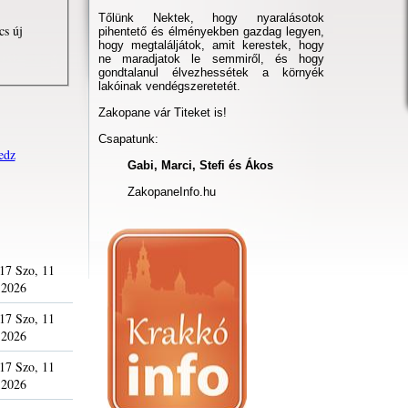
Tőlünk Nektek, hogy nyaralásotok
cs új
pihentető és élményekben gazdag legyen,
hogy megtaláljátok, amit kerestek, hogy
ne maradjatok le semmiről, és hogy
gondtalanul élvezhessétek a környék
lakóinak vendégszeretetét.
Zakopane vár Titeket is!
Csapatunk:
edz
Gabi, Marci, Stefi és Ákos
ZakopaneInfo.hu
17 Szo, 11
 2026
17 Szo, 11
 2026
17 Szo, 11
 2026