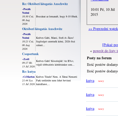
Re: Októberi látogatás Auschwitz
10:01 Pé, 10 Júl
~Poczik
Noémi
2015
10:30 Csü,
Bocsánat az lemaradt, hogy 8-10 főnek.
06 Aug
2026
«« Poprzedni wątek
Októberi látogatás Auschwitz
~Poczik
Noémi
Kedves Gabi, Marci, Stefi és Ákos!
10:21 Csü,
Segítséget szeretnék kérni, 2026 őszi
[Pokaż po
06 Aug
szünet...
2026
«
powrót do listy
Csoportunk
Posty na forum
~Zsolt
Kedves Gabi! Köszönjük! Az IFA-t,
09:27 Hé,
Ilość postów dodany
végül többszörös kérdésünkre sem...
13 Júl 2026
Ilość postów dodanyc
Re: kutya
~CsMarton
Kedves Tünde! Nem. A Tátrai Nemzeti
kutya
21:44 Szo,
Park területére nem lehet bevinni
nowy
11 Júl 2026
háziállatot,...
kutya
nowy
kutya
nowy