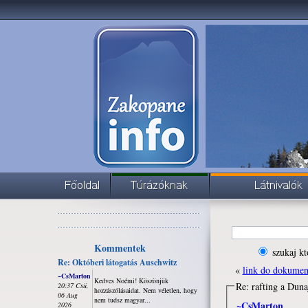
Kommentek
szukaj kt
Re: Októberi látogatás Auschwitz
«
link do dokume
~CsMarton
Kedves Noémi! Köszönjük
Re: rafting a Dun
20:37 Csü,
hozzászólásaidat. Nem véletlen, hogy
06 Aug
nem tudsz magyar...
~CsMarton
2026