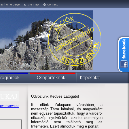
Üdvözlünk Kedves Látogató!
Itt élünk Zakopane városában, a
awansowane
meseszép Tátra lábainál, és magyarként
nem egyszer tapasztaltuk, hogy a városról
ritkaszép nyelvünkön szinte semmilyen
információ nem található meg az
Interneten. Ezért álmodtuk meg e portált.