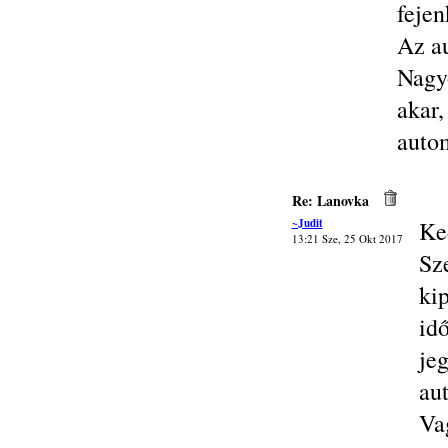
fejen
Az au
Nagy
akar
auto
Re: Lanovka
~Judit
Ke
13:21 Sze, 25 Okt 2017
Sz
ki
id
je
au
Va