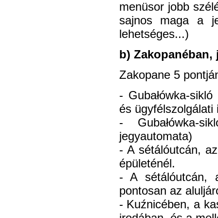
menüsor jobb szélé
sajnos maga a jeg
lehetséges...)
b) Zakopanéban, 
Zakopane 5 pontjá
- Gubałówka-sikló
és ügyfélszolgálati 
- Gubałówka-sik
jegyautomata)
- A sétálóutcán, a
épületénél.
- A sétálóutcán,
pontosan az aluljár
- Kuźnicében, a ka
irodában, és a mel