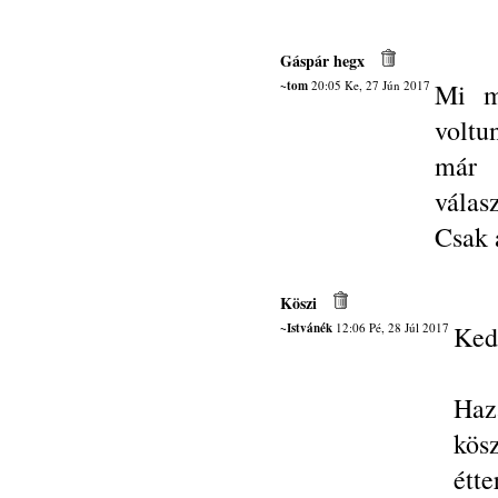
Gáspár hegx
~tom
20:05 Ke, 27 Jún 2017
Mi m
voltu
már 
válas
Csak 
Köszi
~Istvánék
12:06 Pé, 28 Júl 2017
Ked
Haz
kös
étt