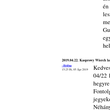
én
le
me
Gu
eg
hel
2019.04.22. Kasprowy Wierch l
~Heléna
Kedves
15:25 Pé, 05 Ápr 2019
04/22 
hegyre
Fontol
jegyek
Néhány