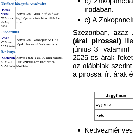
b) Zakopanéban
Októberi látogatás Auschwitz
irodában.
~Poczik
Noémi
Kedves Gabi, Marci, Stefi és Ákos!
10:21 Csü,
Segítséget szeretnék kérni, 2026 őszi
c) A ZakopaneIn
06 Aug
szünet...
2026
Szezonban, azaz
Csoportunk
~Zsolt
(árai pirossal)
ill
Kedves Gabi! Köszönjük! Az IFA-t,
09:27 Hé,
végül többszörös kérdésünkre sem...
13 Júl 2026
június 3, valamin
Re: kutya
2026-os árak feke
~CsMarton
Kedves Tünde! Nem. A Tátrai Nemzeti
21:44 Szo,
Park területére nem lehet bevinni
az alábbiak szerin
11 Júl 2026
háziállatot,...
a pirossal írt árak
Jegytípus
Egy útra
Retúr
Kedvezményes 