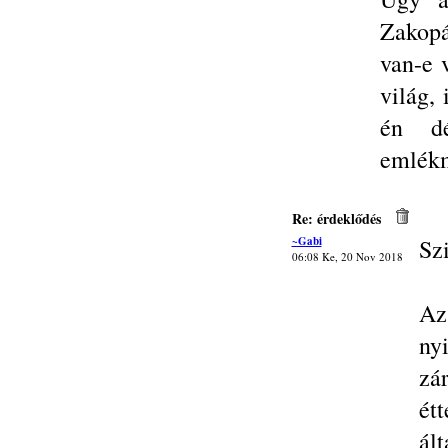
Zakopá
van-e 
világ,
én dé
emlékm
Re: érdeklődés
~Gabi
Sz
06:08 Ke, 20 Nov 2018
Az
ny
zá
ét
ál