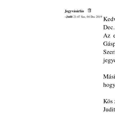
Jegyvásárlás
~Judit
21:47 Sze, 04 Dec 2019
Kedv
Dec.
Az e
Gásp
Szer
jegy
Mási
hogy
Kös 
Judi