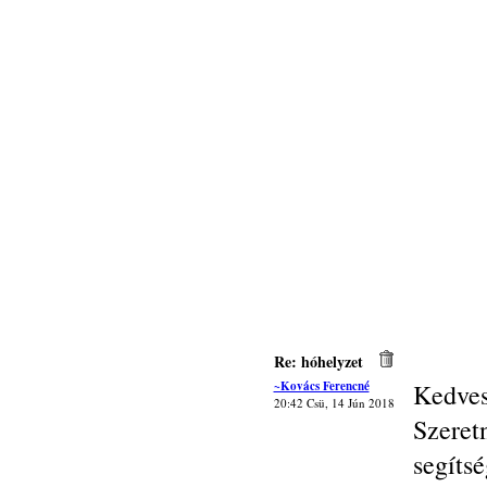
Re: hóhelyzet
~Kovács Ferencné
Kedves
20:42 Csü, 14 Jún 2018
Szere
segít