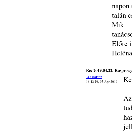
napon 
talán c
Mik a
tanács
Előre 
Helén
Re: 2019.04.22. Kasprow
~CsMarton
Ke
16:42 Pé, 05 Ápr 2019
Az
tu
ha
je