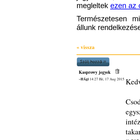
megleltek
ezen az 
Természetesen mi
állunk rendelkezés
« vissza
Kasprowy jegyek
~HÁgi
14:27 Hé, 17 Aug 2015
Kedv
Csod
egys
inté
taka