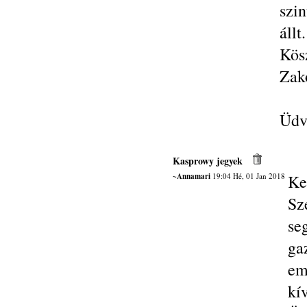
szi
állt
Kös
Zako
Üdvö
Kasprowy jegyek
~Annamari
19:04 Hé, 01 Jan 2018
Ke
S
se
ga
em
kí