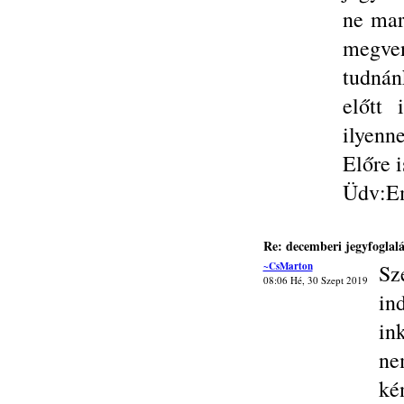
ne mar
megve
tudnán
előtt
ilyenn
Előre 
Üdv:E
Re: decemberi jegyfoglalá
~CsMarton
Sz
08:06 Hé, 30 Szept 2019
in
in
ne
ké