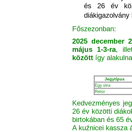
és 26 év köz
diákigazolvány 
Főszezonban:
2025 december 20
május 1-3-ra
, ill
között
így alakulna
Jegytípus
Egy útra
Retúr
Kedvezményes jeg
26 év közötti diák
birtokában és 65 év 
A kuźnicei kassza 