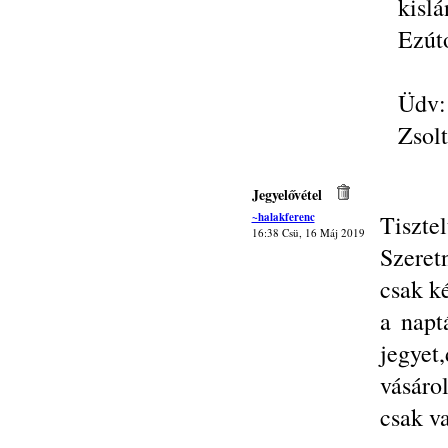
kislá
Ezút
Üdv:
Zsolt
Jegyelővétel
~halakferenc
Tisztel
16:38 Csü, 16 Máj 2019
Szeret
csak k
a napt
jegyet
vásáro
csak v