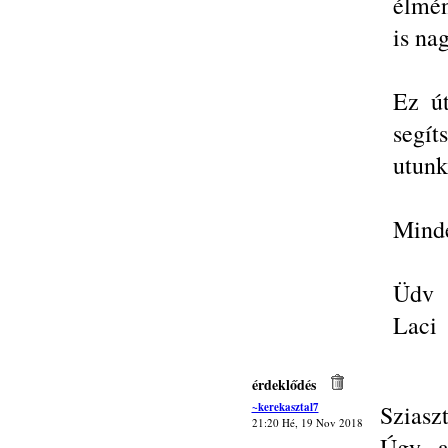
élmén
is na
Ez ú
segí
utunk 
Minde
Üdv
Laci
érdeklődés
~kerekasztal7
Sziasz
21:20 Hé, 19 Nov 2018
Úgy a