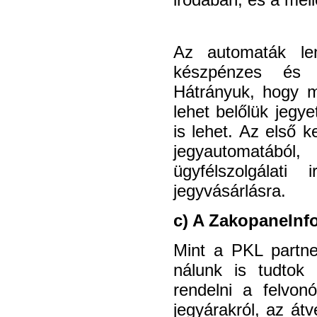
Az automaták len
készpénzes és b
Hátrányuk, hogy 
lehet belőlük jegy
is lehet. Az első 
jegyautomatábó
ügyfélszolgálat
jegyvásárlásra.
c) A ZakopaneInfo
Mint a PKL partne
nálunk is tudtok 
rendelni a felvon
jegyárakról, az át