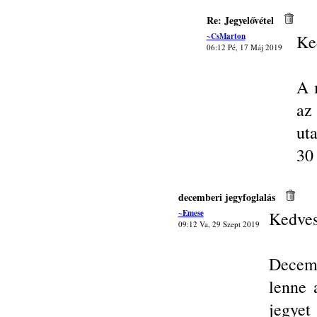
Re: Jegyelővétel
~CsMarton
Ke
06:12 Pé, 17 Máj 2019
A 
az
ut
30
decemberi jegyfoglalás
~Emese
Kedves
09:12 Va, 29 Szept 2019
Decem
lenne 
jegyet