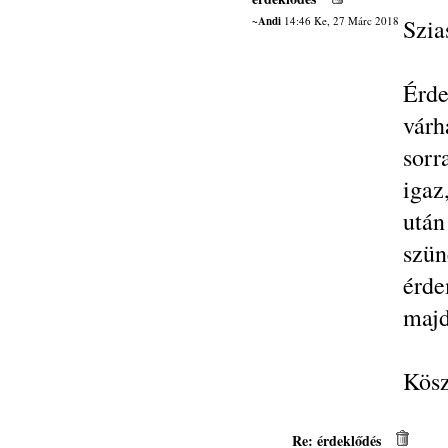
~Andi
14:46 Ke, 27 Márc 2018
Szia
Érde
várh
sorr
igaz
után
szün
érde
majd
Kösz
Re: érdeklődés