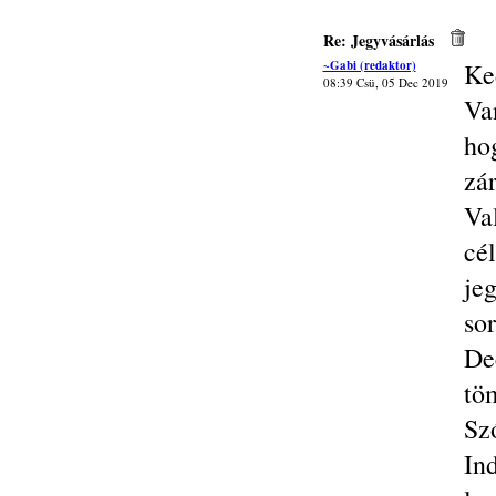
Re: Jegyvásárlás
~Gabi (redaktor)
Ke
08:39 Csü, 05 Dec 2019
Van
hog
zá
Va
cé
je
sor
De
tö
Sz
In