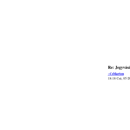
Re: Jegyvásá
~CsMarton
18:18 Csü, 05 