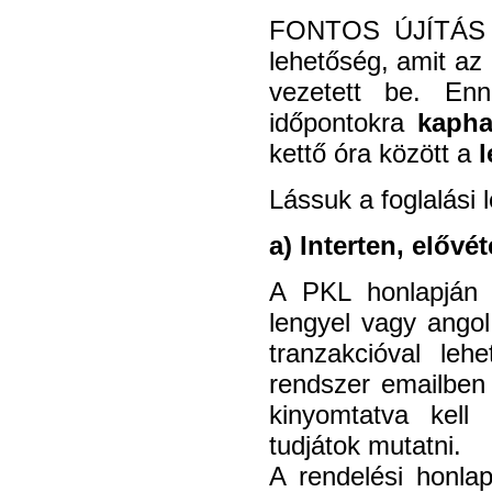
FONTOS ÚJÍTÁS 20
lehetőség, amit az
vezetett be. En
időpontokra
kapha
kettő óra között a
l
Lássuk a foglalási 
a) Interten, elővé
A PKL honlapján e
lengyel vagy angol
tranzakcióval le
rendszer emailben
kinyomtatva kell
tudjátok mutatni.
A rendelési honlap