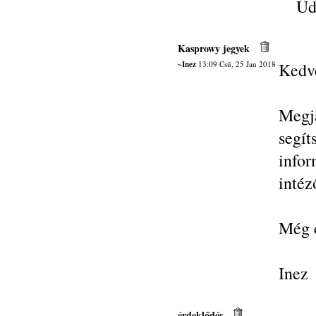
Üd
Kasprowy jegyek
~Inez
13:09 Csü, 25 Jan 2018
Kedv
Megj
segí
info
intéz
Még 
Inez
érdeklődés