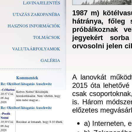
LAVINAJELENTÉS
1987 m) kötélvas
UTAZÁS ZAKOPANÉBA
hátránya, főleg
HASZNOS INFORMÁCIÓK
próbálkoznak ve
jegyekért sorba
TOLMÁCSOK
orvosolni jelen c
VALUTAÁRFOLYAMOK
GALÉRIA
A lanovkát működ
Kommentek
Re: Októberi látogatás Auschwitz
2015 óta lehetővé
~CsMarton
Kedves Noémi! Köszönjük
csak csoportoknak,
20:37 Csü,
hozzászólásaidat. Nem véletlen, hogy
06 Aug
nem tudsz magyar...
is. Három módszer
2026
Re: Októberi látogatás Auschwitz
előzetes megvásár
~Poczik
Noémi
a) Interneten, 
10:30 Csü,
Bocsánat az lemaradt, hogy 8-10 főnek.
06 Aug
2026