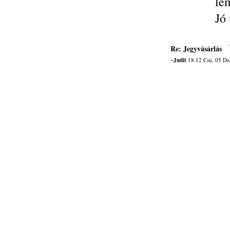
le
Jó 
Re: Jegyvásárlás
~Judit
18:12 Csü, 05 De