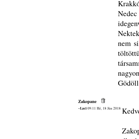
Krakkó
Nedec
idege
Nektek
nem si
töltö
társam
nagyo
Gödöll
Zakopane
~Laci
09:11 Hé, 18 Jún 2018
Kedve
Zakop