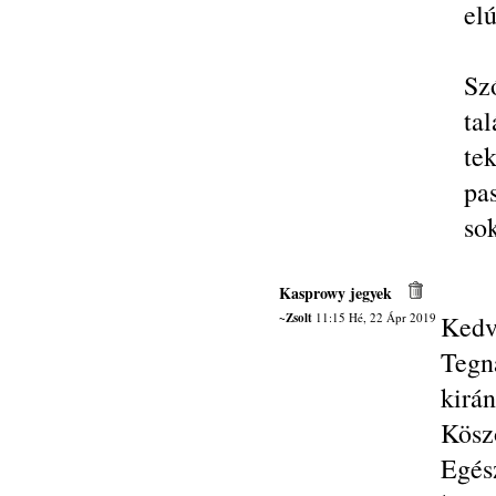
elú
Sz
ta
te
pa
so
Kasprowy jegyek
~Zsolt
11:15 Hé, 22 Ápr 2019
Kedv
Tegn
kirán
Kösz
Egész