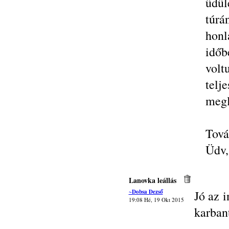
üdü
túrá
honl
idő
vol
tel
megl
Tová
Üdv,
Lanovka leállás
~Dobsa Dezső
Jó az 
19:08 Hé, 19 Okt 2015
karban