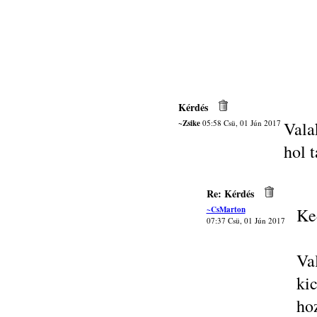
Kérdés
~Zsike
05:58 Csü, 01 Jún 2017
Vala
hol t
Re: Kérdés
~CsMarton
Ke
07:37 Csü, 01 Jún 2017
Va
ki
ho