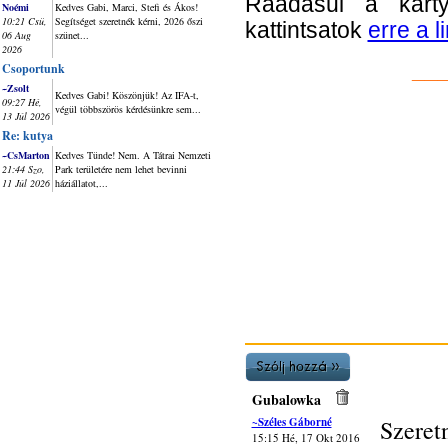
Ráadásul a kárty
Noémi
Kedves Gabi, Marci, Stefi és Ákos!
10:21 Csü,
Segítséget szeretnék kérni, 2026 őszi
kattintsatok
erre a l
06 Aug
szünet...
2026
__
Csoportunk
~Zsolt
Kedves Gabi! Köszönjük! Az IFA-t,
09:27 Hé,
végül többszörös kérdésünkre sem...
13 Júl 2026
Re: kutya
~CsMarton
Kedves Tünde! Nem. A Tátrai Nemzeti
21:44 Szo,
Park területére nem lehet bevinni
11 Júl 2026
háziállatot,...
Gubalowka
~Széles Gáborné
Szere
15:15 Hé, 17 Okt 2016