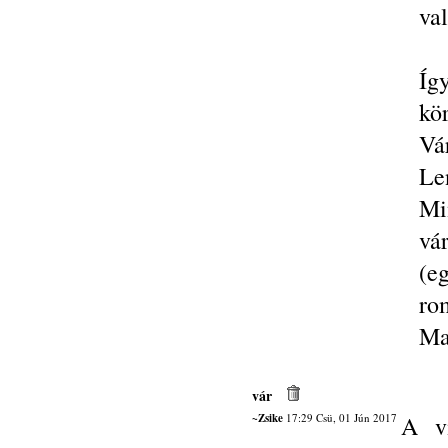
val
Íg
kö
V
Le
Mi
vá
(e
ro
Ma
vár
~Zsike
17:29 Csü, 01 Jún 2017
A vi