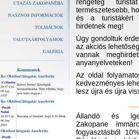
rengeteg turist
UTAZÁS ZAKOPANÉBA
természetesebb, h
HASZNOS INFORMÁCIÓK
és a turistákért
hirdetnek meg!
TOLMÁCSOK
Úgy gondoltuk érde
VALUTAÁRFOLYAMOK
az akciós lehetőség
GALÉRIA
vannak meghirdet
anyanyelveteken!
Kommentek
Az oldal folyamatos
Re: Októberi látogatás Auschwitz
kedvezményes lehető
~CsMarton
Kedves Noémi! Köszönjük
20:37 Csü,
hozzászólásaidat. Nem véletlen, hogy
lesz újra és újra v
06 Aug
nem tudsz magyar...
2026
Re: Októberi látogatás Auschwitz
__
~Poczik
Noémi
Állandó és ige
10:30 Csü,
Bocsánat az lemaradt, hogy 8-10 főnek.
06 Aug
Zakopane immáro
2026
Októberi látogatás Auschwitz
fogyasztásból 10%
~Poczik