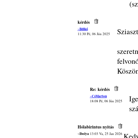
(sz
kérdés
~Ildikó
Sziasz
11:30 Pé, 06 Jún 2025
szere
felvonó
Köszö
Re: kérdés
~CsMarton
Ig
18:08 Pé, 06 Jún 2025
szá
Hólabirintus nyitás
~Ibolya
13:03 Va, 25 Jan 2026
Kedv