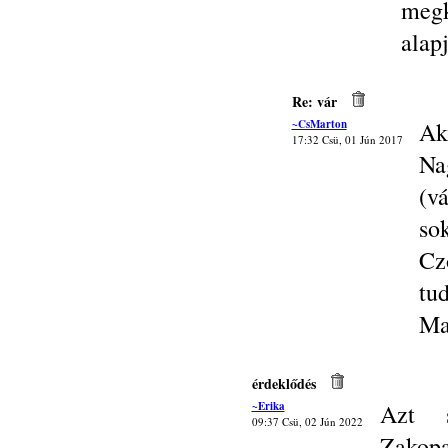
megk
alap
Re: vár
~CsMarton
Ak
17:32 Csü, 01 Jún 2017
Na
(v
so
Cz
tu
Ma
érdeklődés
~Erika
Azt s
09:37 Csü, 02 Jún 2022
Zakop