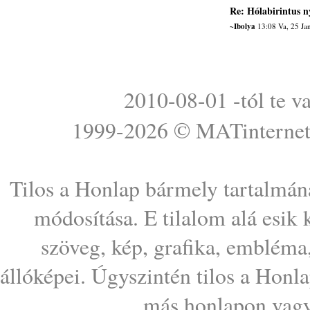
Re: Hólabirintus n
~Ibolya
13:08 Va, 25 Ja
2010-08-01 -tól te v
1999-2026 ©
MATinterne
Tilos a Honlap bármely tartalmána
módosítása. E tilalom alá esik
szöveg, kép, grafika, embléma
állóképei. Úgyszintén tilos a Honl
más honlapon vagy