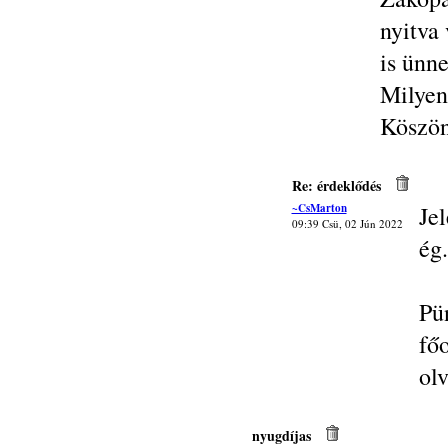
nyitva 
is ünne
Milyen 
Köszön
Re: érdeklődés
~CsMarton
Je
09:39 Csü, 02 Jún 2022
ég.
Pü
fő
olv
nyugdíjas