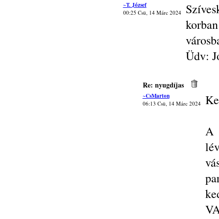
~T. József
Szíves
00:25 Csü, 14 Márc 2024
korba
városb
Üdv: J
Re: nyugdíjas
~CsMarton
Ke
06:13 Csü, 14 Márc 2024
A 
lé
vá
pa
ke
VA