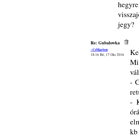
hegy
vissza
jegy?
Re: Gubalowka
~CsMarton
Ke
18:16 Hé, 17 Okt 2016
Mi
vál
- 
ret
- 
ór
el
kb 