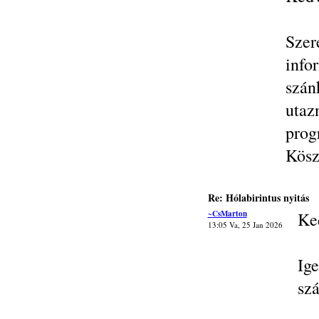
Szer
inf
szán
uta
prog
Kösz
Re: Hólabirintus nyitás
~CsMarton
Ke
13:05 Va, 25 Jan 2026
Ig
szá