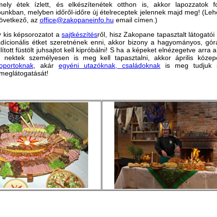
ly étek ízlett, és elkészítenétek otthon is, akkor lapozzatok f
bunkban, melyben időről-időre új ételreceptek jelennek majd meg! (Lehe
következő, az
office@zakopaneinfo.hu
email címen.)
y kis képsorozatot a
sajtkészítés
ről, hisz Zakopane tapasztalt látogatói
adícionális étket szeretnének enni, akkor bizony a hagyományos, gó
ított füstölt juhsajtot kell kipróbálni! S ha a képeket elnézegetve arra
t nektek személyesen is meg kell tapasztalni, akkor április közep
oportoknak
, akár
egyéni utazóknak, családoknak
is meg tudjuk s
 meglátogatását!