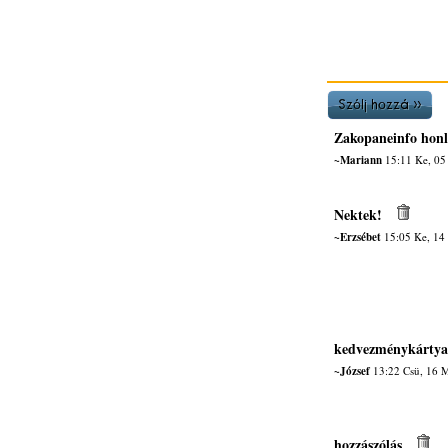
Zakopaneinfo honl
~Mariann
15:11 Ke, 05
Nektek!
~Erzsébet
15:05 Ke, 14
kedvezménykártya
~József
13:22 Csü, 16 
hozzászólás