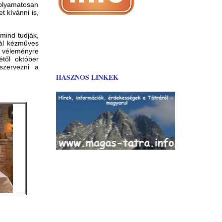
olyamatosan
t kívánni is,
 mind tudják,
rál kézműves
 a véleményre
étől október
zervezni a
HASZNOS LINKEK