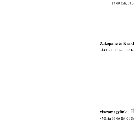
14:09 Csü, 03 J
Zakopane és Krakk
~ÉvaB
11:08 Szo, 12 Jú
visszamegyünk
~Márta
06:06 Hé, 01 S