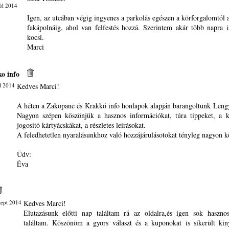
úl 2014
Igen, az utcában végig ingyenes a parkolás egészen a körforgalomtól 
fakápolnáig, ahol van felfestés hozzá. Szerintem akár több napra 
kocsi.
Marci
o info
l 2014
Kedves Marci!
A héten a Zakopane és Krakkó info honlapok alapján barangoltunk Leng
Nagyon szépen köszönjük a hasznos információkat, túra tippeket, a 
jogosító kártyácskákat, a részletes leírásokat.
A feledhetetlen nyaralásunkhoz való hozzájárulásotokat tényleg nagyon k
Üdv:
Éva
zept 2014
Kedves Marci!
Elutazásunk előtti nap találtam rá az oldalra,és igen sok haszno
találtam. Köszönöm a gyors választ és a kuponokat is sikerült ki