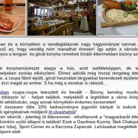
an és a környéken a vendéglátásnak nagy hagyományai vannak.
yező az, hogy vendég nem maradhat éhesen! Így aztán a város
os a lengyel- és górál konyha remekeit kínáló éttermekben bizony s
l konyhaművészet alapja a hús, amit sokféleképpen, de le
űzhelyeken szokás elkészíteni. Ehhez adódik még hozzá rengeteg ét
te, a csupa fából épülő, górál használati tárgyakkal berendezett épüle
érzi magát az ember. S ha még a zenekar is rákezdi...
nkban
csupa-csupa letesztelt és bevállt - Bizony, kemény munk
t többször is! - helyet találtok, melyekből a legtöbbet a város köz
ki sétálóutcán, vagy annak környékén érdemes keresnetek!
l összesen ötbe 10% kedvezményre jogosító kártyát is tudunk
yák igénylésének módjáról
itt olvashattok
!
n sikerült - jelenleg öt étteremmel - elindítanunk a "magyarbarát étt
elvünkön szóló étlapot is találtok! Ezek a Gazdowo Kuznia, Stek Chałup
aro Izba), Sport Corner és a Karczma Zapiecek. Leírásaikat meglelite
pont alatt.