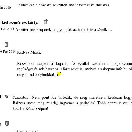
Unlibeevable how well-written and informative this was.
Jún 2016
k kedvezményes kártya
 Feb 2014
Az éttermek szuperek, nagyon jók az ételeik és a söreik is.
10 Feb 2014
Kedves Marci,
Köszönöm szépen a kupont. És ezúttal szeretném megköszönn
segítséget és sok hasznos információt is, melyet a zakopaneinfo,hu o
meg mindannyiunkkal.
Júl 2014
Sziasztok! Nem pont ide tartozik, de meg szeretném kérdezni hog
Balzera utcán még mindig ingyenes a parkolás? Több napra is ott l
kocsit? Köszi szépen!
s
Szia Tomasz!