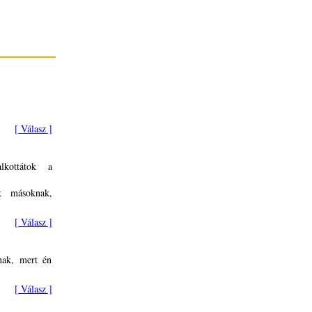
[ Válasz ]
kottátok a
k másoknak,
[ Válasz ]
nak, mert én
[ Válasz ]