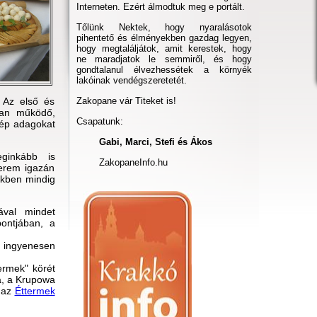
Interneten. Ezért álmodtuk meg e portált.
Tőlünk Nektek, hogy nyaralásotok
pihentető és élményekben gazdag legyen,
hogy megtaláljátok, amit kerestek, hogy
ne maradjatok le semmiről, és hogy
gondtalanul élvezhessétek a környék
lakóinak vendégszeretetét.
 Az első és
Zakopane vár Titeket is!
ban működő,
Csapatunk:
zép adagokat
Gabi, Marci, Stefi és Ákos
ginkább is
ZakopaneInfo.hu
terem igazán
tekben mindig
ával mindet
pontjában, a
 ingyenesen
ermek" körét
a, a Krupowa
k az
Éttermek