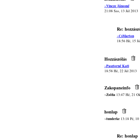
~Vincze Jánosné
21:08 Szo, 13 Júl 2013
Re: hozzászó
~CsMarton
18:56 Hé, 15 Jú
Hozzászólás
~Pasztorné Kati
18:58 Hé, 22 Júl 2013
Zakopaneinfo
~Zsófia
13:47 Hé, 21 Ok
honlap
~tunderke
13:18 Pé, 10
Re: honlap