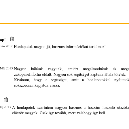
ap!
 Jún 2012
Honlapotok nagyon jó, hasznos információkat tartalmaz!
 Máj 2013
Nagyon hálásak vagyunk, amiért megálmodtátok és megal
zakopaneInfo.hu oldalt. Nagyon sok segítséget kaptunk általa tőletek.
Kívánom, hogy a segítséget, amit a honlapotokkal nyújtato
sokszorosan kapjátok vissza.
Máj 2013
A honlapotok szerintem nagyon hasznos a hozzám hasonló utazók
elöször megyek. Csak igy tovább, mert valahogy igy kell....