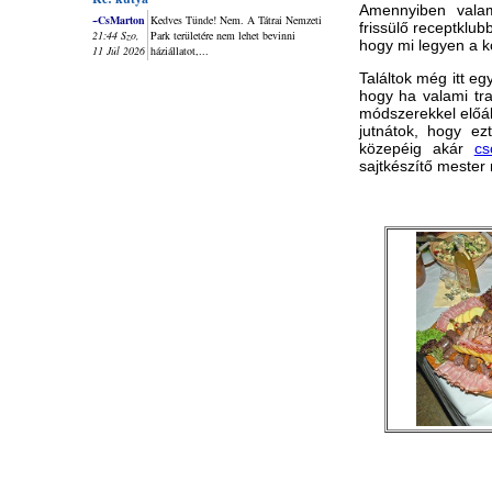
Amennyiben valame
~CsMarton
Kedves Tünde! Nem. A Tátrai Nemzeti
frissülő receptklub
21:44 Szo,
Park területére nem lehet bevinni
hogy mi legyen a 
11 Júl 2026
háziállatot,...
Találtok még itt eg
hogy ha valami tr
módszerekkel előáll
jutnátok, hogy ez
közepéig akár
cs
sajtkészítő mester