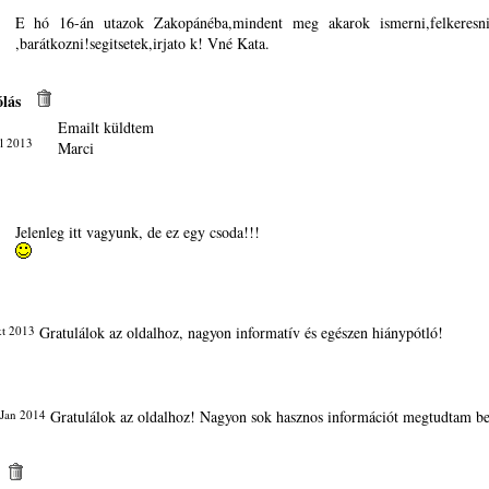
E hó 16-án utazok Zakopánéba,mindent meg akarok ismerni,felkeresni
,barátkozni!segitsetek,irjato k! Vné Kata.
lás
Emailt küldtem
l 2013
Marci
Jelenleg itt vagyunk, de ez egy csoda!!!
t 2013
Gratulálok az oldalhoz, nagyon informatív és egészen hiánypótló!
 Jan 2014
Gratulálok az oldalhoz! Nagyon sok hasznos információt megtudtam be