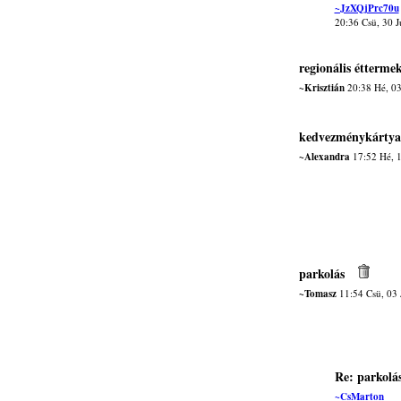
~JzXQjPrc70u
20:36 Csü, 30 
regionális étterme
~Krisztián
20:38 Hé, 03
kedvezménykártya
~Alexandra
17:52 Hé, 
parkolás
~Tomasz
11:54 Csü, 03 
Re: parkolá
~CsMarton