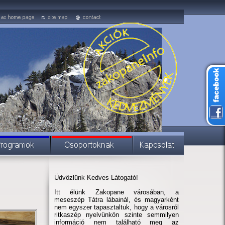
Üdvözlünk Kedves Látogató!
Itt élünk Zakopane városában, a
meseszép Tátra lábainál, és magyarként
nem egyszer tapasztaltuk, hogy a városról
ritkaszép nyelvünkön szinte semmilyen
információ nem található meg az