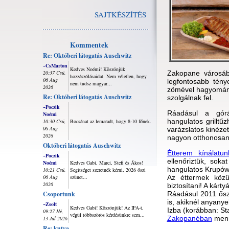
SAJTKÉSZÍTÉS
Kommentek
Re: Októberi látogatás Auschwitz
~CsMarton
Kedves Noémi! Köszönjük
20:37 Csü,
Zakopane városáb
hozzászólásaidat. Nem véletlen, hogy
06 Aug
legfontosabb tén
nem tudsz magyar...
2026
zömével hagyomány
Re: Októberi látogatás Auschwitz
szolgálnak fel.
~Poczik
Ráadásul a górá
Noémi
hangulatos grillt
10:30 Csü,
Bocsánat az lemaradt, hogy 8-10 főnek.
06 Aug
varázslatos kinéze
2026
nagyon otthonosan 
Októberi látogatás Auschwitz
Étterem kínálatu
~Poczik
ellenőriztük, soka
Noémi
Kedves Gabi, Marci, Stefi és Ákos!
hangulatos Krupów
10:21 Csü,
Segítséget szeretnék kérni, 2026 őszi
06 Aug
szünet...
Az éttermek közü
2026
biztosítani! A kárt
Csoportunk
Ráadásul 2011 őszé
is, akiknél anyany
~Zsolt
Kedves Gabi! Köszönjük! Az IFA-t,
Izba (korábban: St
09:27 Hé,
végül többszörös kérdésünkre sem...
Zakopanéban
menü
13 Júl 2026
Re: kutya