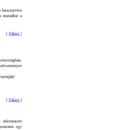
a Jaszczurówa
is maradhat a
[ Válasz ]
yelországban.
kedvezményre
öszönjük!
[ Válasz ]
s információt
nyomtatni egy