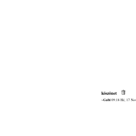
köszönet
~Gabi
09:18 Hé, 17 No