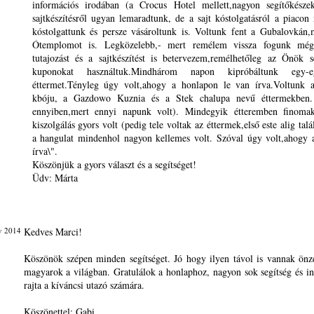
információs irodában (a Crocus Hotel mellett,nagyon segítőkésze
sajtkészítésről ugyan lemaradtunk, de a sajt kóstolgatásról a piacon
kóstolgattunk és persze vásároltunk is. Voltunk fent a Gubalovkán
Ótemplomot is. Legközelebb,- mert remélem vissza fogunk mé
tutajozást és a sajtkészítést is betervezem,remélhetőleg az Önök s
kuponokat használtuk.Mindhárom napon kipróbáltunk egy-e
éttermet.Tényleg úgy volt,ahogy a honlapon le van írva.Voltunk
kbóju, a Gazdowo Kuznia és a Stek chalupa nevű éttermekben.
ennyiben,mert ennyi napunk volt). Mindegyik étteremben finomak
kiszolgálás gyors volt (pedig tele voltak az éttermek,első este alig talá
a hangulat mindenhol nagyon kellemes volt. Szóval úgy volt,ahogy
írva\".
Köszönjük a gyors választ és a segítséget!
Üdv: Márta
v 2014
Kedves Marci!
Köszönök szépen minden segítséget. Jó hogy ilyen távol is vannak önze
magyarok a világban. Gratulálok a honlaphoz, nagyon sok segítség és i
rajta a kíváncsi utazó számára.
Köszönettel: Gabi