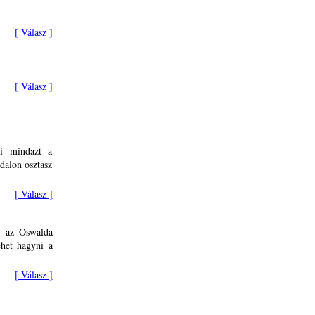
[ Válasz ]
[ Válasz ]
i mindazt a
ldalon osztasz
[ Válasz ]
y az Oswalda
ehet hagyni a
[ Válasz ]