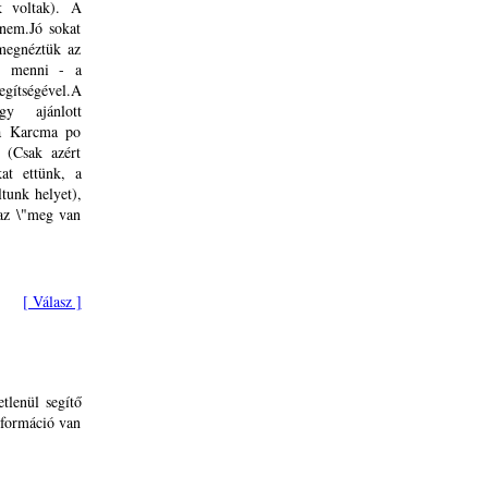
k voltak). A
 nem.Jó sokat
,megnéztük az
g menni - a
egítségével.A
gy ajánlott
 a Karcma po
 (Csak azért
at ettünk, a
ltunk helyet),
 az \"meg van
[ Válasz ]
tlenül segítő
nformáció van