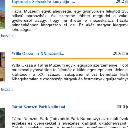
Gąsieniców Sobczaków kunyhója -...
2012 jú
Tátrai Múzeum egyik alegysége, egy gyönyörűen felújított 13
stílusú parasztház. Aki szeretne többet megtudni a zakop
gyökereiről avagy, hogy mi ihlette e mézeskalács házíkó
mindenképpen látogasson el ide. Ez akár magyar idegenve
lehetséges.
 hozzá »
Willa Oksza - A XX. századi...
2016 már
Willa Oksza a Tátrai Múzeum egyik legújabb szerzeménye. Töb
munkával gyönyörűen felújították e különleges épületet. Jelenle
kiállításon a XX. századi zakopanei stílust bemutató kiállí
Kihagyhatatlan e csodaszép tárgyak és festmények gyűjteménye
 hozzá »
Tátrai Nemzeti Park kiállításai
2010 j
Tátrai Nemzeti Park (Tatrzański Park Narodowy) az elmúlt év
érdekes és gyerekekkel is élvezetes kiállítást, oktatóhelyszínt
Céljuk közelebb hozni a természetet, megértetni annak m