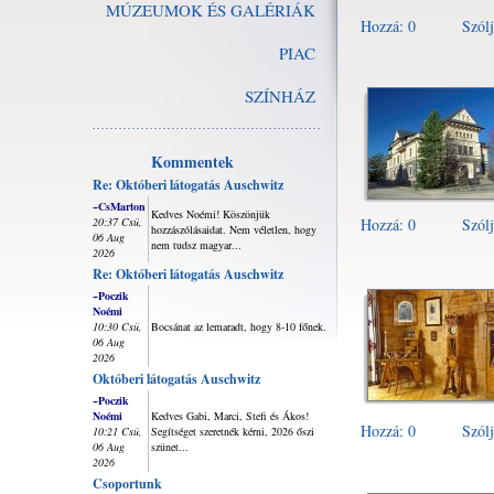
MÚZEUMOK ÉS GALÉRIÁK
Hozzá: 0
Szólj
PIAC
SZÍNHÁZ
Kommentek
Re: Októberi látogatás Auschwitz
~CsMarton
Kedves Noémi! Köszönjük
20:37 Csü,
Hozzá: 0
Szólj
hozzászólásaidat. Nem véletlen, hogy
06 Aug
nem tudsz magyar...
2026
Re: Októberi látogatás Auschwitz
~Poczik
Noémi
10:30 Csü,
Bocsánat az lemaradt, hogy 8-10 főnek.
06 Aug
2026
Októberi látogatás Auschwitz
~Poczik
Noémi
Kedves Gabi, Marci, Stefi és Ákos!
Hozzá: 0
Szólj
10:21 Csü,
Segítséget szeretnék kérni, 2026 őszi
06 Aug
szünet...
2026
Csoportunk