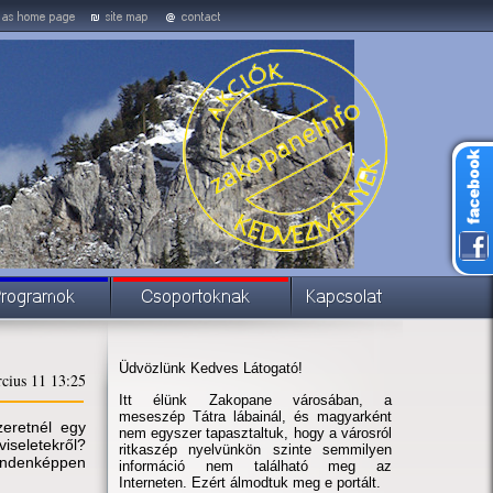
Üdvözlünk Kedves Látogató!
cius 11 13:25
Itt élünk Zakopane városában, a
meseszép Tátra lábainál, és magyarként
eretnél egy
nem egyszer tapasztaltuk, hogy a városról
iseletekről?
ritkaszép nyelvünkön szinte semmilyen
indenképpen
információ nem található meg az
Interneten. Ezért álmodtuk meg e portált.