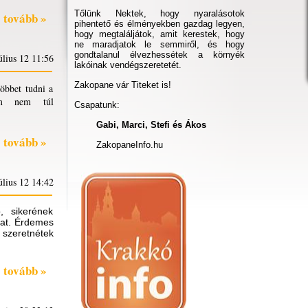
Tőlünk Nektek, hogy nyaralásotok
tovább »
pihentető és élményekben gazdag legyen,
hogy megtaláljátok, amit kerestek, hogy
ne maradjatok le semmiről, és hogy
gondtalanul élvezhessétek a környék
úlius 12 11:56
lakóinak vendégszeretetét.
Zakopane vár Titeket is!
többet tudni a
eum nem túl
Csapatunk:
Gabi, Marci, Stefi és Ákos
tovább »
ZakopaneInfo.hu
úlius 12 14:42
, sikerének
kat. Érdemes
 szeretnétek
tovább »