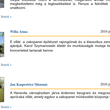
megkedveltetni még a legkisebbekkel is. Persze a felnőtte
unatkozni.
 hozzá »
Willa Atma
2010 j
E villát a zakopanei építészet rajongóinak és a klasszikus zen
ajánljuk. Karol Szymanowski életét és munkásságát mutaja b
koncerteket tartanak benne
.
 hozzá »
Jan Kasprowicz Múzeum
2010 j
A Harenda városjészben járva érdemes beugrani és megcso
aprócska villát, amely egykor a zakopanei művészélet közponja 
 hozzá »