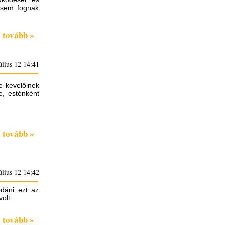
k sem fognak
tovább »
úlius 12 14:41
e kevelőinek
e, esténként
tovább »
úlius 12 14:42
dáni ezt az
volt.
tovább »