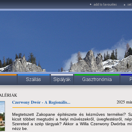
GALÉRIÁK
Czerwony Dwór - A Regionális...
2025 már
Megtetszett Zakopane építészete és kézműves termékei? Sz
kicsit többet megtudni a helyi művészekről, üvegfestésről, népv
Szereted a szép tárgyak? Akkor a Willa Czerwony Dwórba m
nézz be.