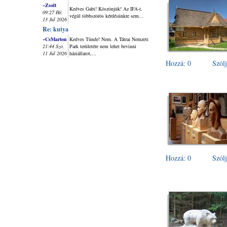
~Zsolt
Kedves Gabi! Köszönjük! Az IFA-t,
09:27 Hé,
végül többszörös kérdésünkre sem...
13 Júl 2026
Re: kutya
~CsMarton
Kedves Tünde! Nem. A Tátrai Nemzeti
21:44 Szo,
Park területére nem lehet bevinni
11 Júl 2026
háziállatot,...
Hozzá: 0
Szólj
Hozzá: 0
Szólj