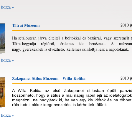
 hozzá »
Tátrai Múzeum
2010 j
Ha sétálóutcán járva elteltél a boltokkal és bazárral, vagy szeretnélt 
Tátra-hegyalja régióról, érdemes ide benézned. A múz
nagy, gyerekeknek is élvezhető, kellemes színfoltja lesz a napotoknak.
 hozzá »
Zakopanei Stílus Múzeum - Willa Koliba
2010 j
A Willa Koliba az első Zakopanei stílusban épült panzió
köszönhető, hogy a stílus a mai napig rabul ejti az idelátogató
megnézni, ne hagyjátok ki, ha van egy kis időtök és ha többet
róla tudni, akkor idegenvezetést is kérhettek tőlünk.
 hozzá »