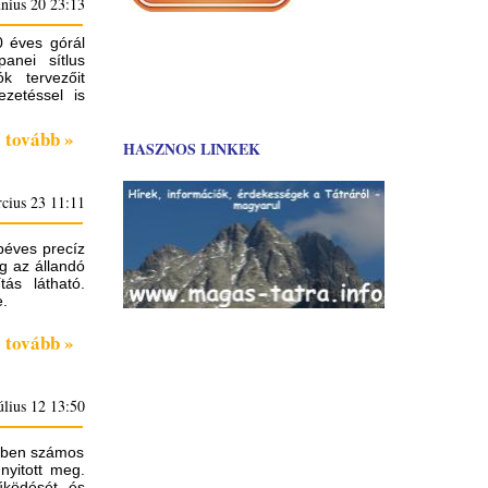
nius 20 23:13
0 éves górál
anei sítlus
k tervezőit
zetéssel is
tovább »
HASZNOS LINKEK
cius 23 11:11
béves precíz
g az állandó
tás látható.
.
tovább »
úlius 12 13:50
ekben számos
 nyitott meg.
űködését és