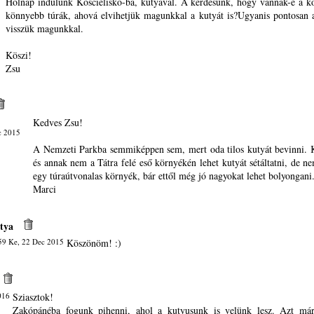
Holnap indulunk Kościelisko-ba, kutyával. A kérdésünk, hogy vannak-e a k
könnyebb túrák, ahová elvihetjük magunkkal a kutyát is?Ugyanis pontosan 
visszük magunkkal.
Köszi!
Zsu
Kedves Zsu!
c 2015
A Nemzeti Parkba semmiképpen sem, mert oda tilos kutyát bevinni. K
és annak nem a Tátra felé eső környékén lehet kutyát sétáltatni, de 
egy túraútvonalas környék, bár ettől még jó nagyokat lehet bolyongani
Marci
tya
59 Ke, 22 Dec 2015
Köszönöm! :)
016
Sziasztok!
Zakópánéba fogunk pihenni, ahol a kutyusunk is velünk lesz. Azt má