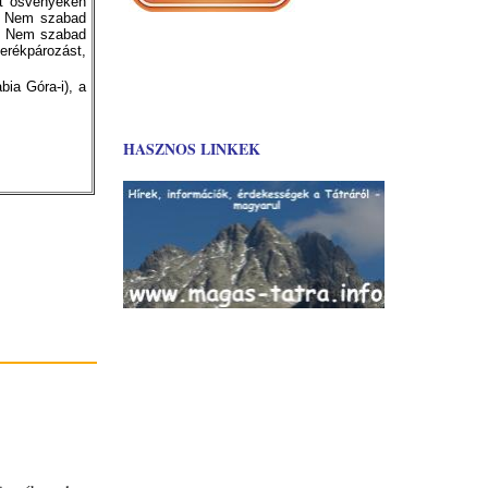
lt ösvényeken
i. Nem szabad
m. Nem szabad
erékpározást,
bia Góra-i), a
HASZNOS LINKEK