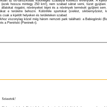
kban az ott-tartózkodás különleges szabályai kötelező érvényűek. A kijelö
 (ezek hossza mintegy 250 km!), nem szabad sátrat verni, tüzet gyújtan
z állatokat riogatni, növényeket tépni és a növények termését gyűjteni se
at e területre behozni. Különféle sportokat (síelést, siklóernyőzést, k
s csak a kijelölt helyeken és területeken szabad.
khoz viszonylag közel még három nemzeti park található: a Babiogórski (Ba
és a Pieniński (Pieninek-i).
Sziasztok!