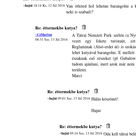
~hajni
18:14 Ke, 12 Júl 2016
Van ötleted hol lehetne barangolni a k
neki is szabad)?
Re: éttermekbe kutya?
~CsMarton
A Tátrai Nemzeti Park szélén (a Nyu
08:31 Sze, 13 Júl 2016
vezet egy fekete turistaút, e
Reglaminak (Alsó-erdei út) is szoká
lehet kutyával barangolni. E mellett 
északnak eső részeket (pl Gubaló
tudom ajánlani, mert azok már nem 
területei.
Marci
Re: éttermekbe kutya?
~hajni
09:01 Sze, 13 Júl 2016
Hálás köszönet!
Hajni
Re: éttermekbe kutya?
~hajni
09:16 Sze, 13 Júl 2016
Oda kell tátrai bel