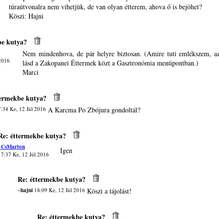
túraútvonalra nem vihetjük, de van olyan étterem, ahova ő is bejöhet?
Köszi: Hajni
be kutya?
Nem mindenhova, de pár helyre biztosan. (Amire tuti emlékszem, a
 2016
lásd a Zakopanei Éttermek közt a Gasztronómia menüpontban.)
Marci
termekbe kutya?
:34 Ke, 12 Júl 2016
A Karcma Po Zbójura gondoltál?
Re: éttermekbe kutya?
~CsMarton
Igen
17:37 Ke, 12 Júl 2016
Re: éttermekbe kutya?
~hajni
18:09 Ke, 12 Júl 2016
Köszi a tájolást!
Re: éttermekbe kutya?