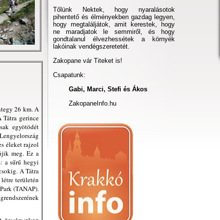
Tőlünk Nektek, hogy nyaralásotok
pihentető és élményekben gazdag legyen,
hogy megtaláljátok, amit kerestek, hogy
ne maradjatok le semmiről, és hogy
gondtalanul élvezhessétek a környék
lakóinak vendégszeretetét.
Zakopane vár Titeket is!
Csapatunk:
Gabi, Marci, Stefi és Ákos
ZakopaneInfo.hu
ntegy 26 km. A
 Tátra gerince
csak egyötödét
 Lengyelország
s éleket rajzol
újik meg. Ez a
: a sűrű hegyi
csokig. A Tátra
létre területén
ý Park (TANAP).
ágrendszerének