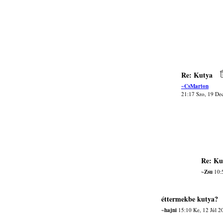
Re: Kutya
~CsMarton
21:17 Szo, 19 De
Re: Ku
~Zsu
10:
éttermekbe kutya?
~hajni
15:10 Ke, 12 Júl 2