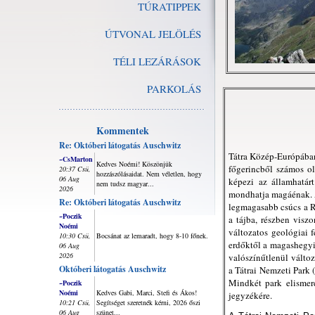
TÚRATIPPEK
ÚTVONAL JELÖLÉS
TÉLI LEZÁRÁSOK
PARKOLÁS
Kommentek
Re: Októberi látogatás Auschwitz
Tátra Közép-Európában
~CsMarton
Kedves Noémi! Köszönjük
főgerincből számos ol
20:37 Csü,
hozzászólásaidat. Nem véletlen, hogy
06 Aug
képezi az államhatár
nem tudsz magyar...
2026
mondhatja magáénak. A
Re: Októberi látogatás Auschwitz
legmagasabb csúcs a Ry
~Poczik
a tájba, részben visz
Noémi
változatos geológiai 
10:30 Csü,
Bocsánat az lemaradt, hogy 8-10 főnek.
erdőktől a magashegyi 
06 Aug
2026
valószínűtlenül változ
Októberi látogatás Auschwitz
a Tátrai Nemzeti Park
Mindkét park elismeré
~Poczik
Noémi
Kedves Gabi, Marci, Stefi és Ákos!
jegyzékére.
10:21 Csü,
Segítséget szeretnék kérni, 2026 őszi
06 Aug
szünet...