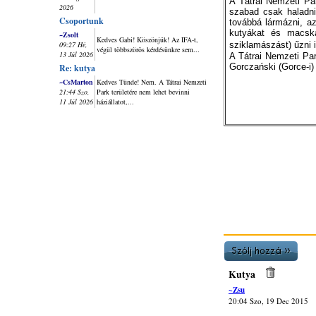
A Tátrai Nemzeti Par
2026
szabad csak haladni
Csoportunk
továbbá lármázni, a
kutyákat és macskák
~Zsolt
Kedves Gabi! Köszönjük! Az IFA-t,
09:27 Hé,
sziklamászást) űzni i
végül többszörös kérdésünkre sem...
13 Júl 2026
A Tátrai Nemzeti Par
Gorczański (Gorce-i) 
Re: kutya
~CsMarton
Kedves Tünde! Nem. A Tátrai Nemzeti
21:44 Szo,
Park területére nem lehet bevinni
11 Júl 2026
háziállatot,...
Kutya
~Zsu
20:04 Szo, 19 Dec 2015