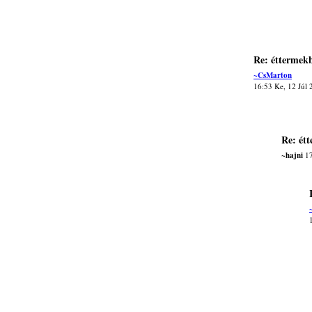
Re: éttermek
~CsMarton
16:53 Ke, 12 Júl
Re: ét
~hajni
17