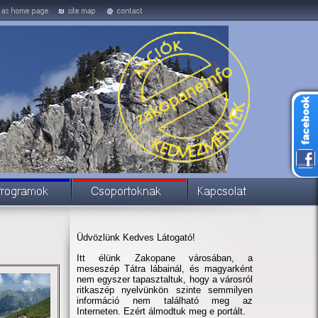
Üdvözlünk Kedves Látogató!
Itt élünk Zakopane városában, a
meseszép Tátra lábainál, és magyarként
nem egyszer tapasztaltuk, hogy a városról
ritkaszép nyelvünkön szinte semmilyen
információ nem található meg az
Interneten. Ezért álmodtuk meg e portált.