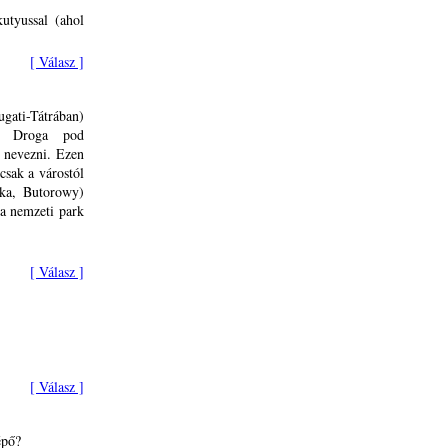
utyussal (ahol
[ Válasz ]
gati-Tátrában)
zt Droga pod
s nevezni. Ezen
csak a várostól
wka, Butorowy)
a nemzeti park
[ Válasz ]
[ Válasz ]
épő?