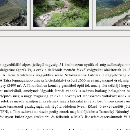
 egyedülálló alpesi jellegű hegység. 51 km hosszan nyúlik el, míg szélessége mi
dalgerinc ágazik ki, s ezek a délkörök mentén fekvő völgyeket alakítottak ki. A
t. A Tátra területének nagyobbik része Szlovákiához tartozik, Lengyelország 
 Tátra legmagasabb csúcsa (a Gerlahfalvi-csúcs) 2655 m-es magasságot ér el, míg
sy (2499 m). A Tátra részben kemény gránitból épül fel, amely tört sziklájú hegye
ont mészkőből, amelynek lágyabb formái vannak, s számos barlang belsejében b
felépítés meg a nagy magasság az oka a növényzet lépcsőzetes váltakozásának is
rétek és mezők szintjén át az életnek még a látszatát is nélkülöző toronyszerű csú
atos természeti gazdagságát már régóta védelem övezi. Közel 45 évvel ezelőtt jött 
 (TPN), a Tátra szlovákiai részén pedig ennek megfelelőjeként a Tatranský Národn
st nyert különleges értékeiért, és felkerült a MAB Bioszféra-rezervátumok Vil