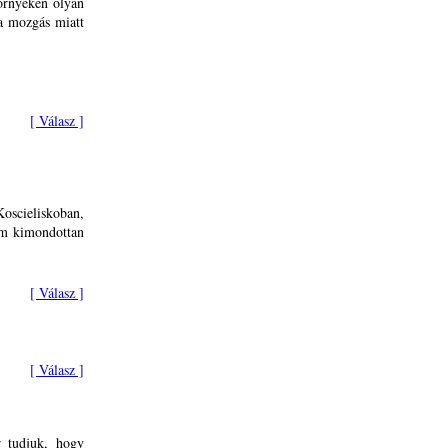
örnyéken olyan
a mozgás miatt
[ Válasz ]
oscieliskoban,
nem kimondottan
.
[ Válasz ]
[ Válasz ]
r tudjuk, hogy