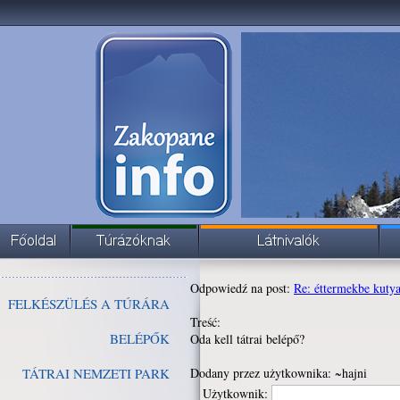
Odpowiedź na post:
Re: éttermekbe kuty
FELKÉSZÜLÉS A TÚRÁRA
Treść:
BELÉPŐK
Oda kell tátrai belépő?
TÁTRAI NEMZETI PARK
Dodany przez użytkownika: ~hajni
Użytkownik: