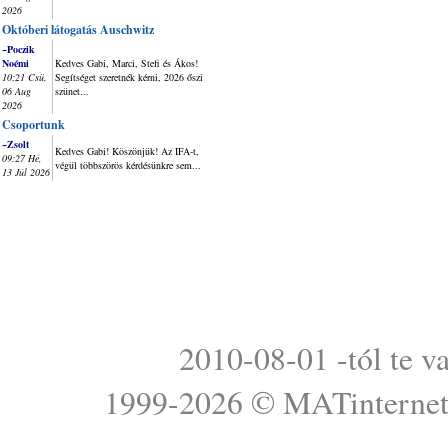
2026
Októberi látogatás Auschwitz
~Poczik
Noémi
Kedves Gabi, Marci, Stefi és Ákos!
10:21 Csü,
Segítséget szeretnék kérni, 2026 őszi
06 Aug
szünet...
2026
Csoportunk
~Zsolt
Kedves Gabi! Köszönjük! Az IFA-t,
09:27 Hé,
végül többszörös kérdésünkre sem...
13 Júl 2026
2010-08-01 -tól te v
1999-2026 ©
MATinterne