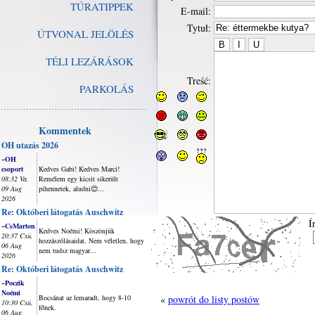
TÚRATIPPEK
E-mail:
Tytuł:
ÚTVONAL JELÖLÉS
TÉLI LEZÁRÁSOK
Treść:
PARKOLÁS
Kommentek
OH utazás 2026
~OH
csoport
Kedves Gabi! Kedves Marci!
08:32 Va,
Remélem egy kicsit sikerült
09 Aug
pihennetek, aludni😊...
2026
Re: Októberi látogatás Auschwitz
Í
~CsMarton
Kedves Noémi! Köszönjük
20:37 Csü,
hozzászólásaidat. Nem véletlen, hogy
06 Aug
nem tudsz magyar...
2026
Re: Októberi látogatás Auschwitz
~Poczik
Noémi
Bocsánat az lemaradt, hogy 8-10
«
powrót do listy postów
10:30 Csü,
főnek.
06 Aug